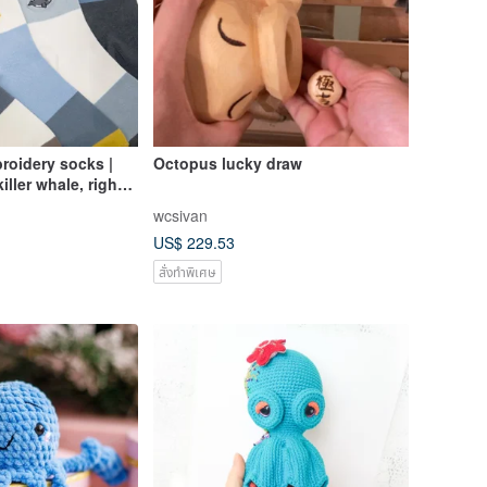
broidery socks |
Octopus lucky draw
iller whale, right
 small papaya)
wcsivan
US$ 229.53
สั่งทำพิเศษ