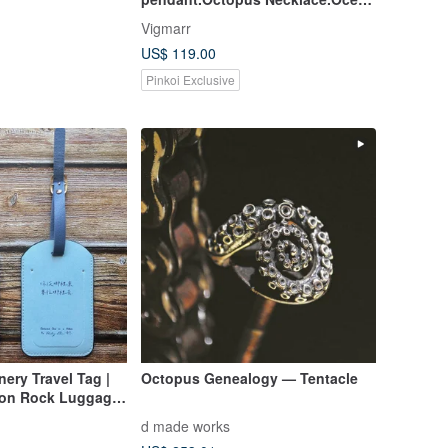
Lover.Octopus pendant.
Vigmarr
US$ 119.00
Pinkoi Exclusive
ery Travel Tag |
Octopus Genealogy — Tentacle
Lion Rock Luggage
harm
d made works