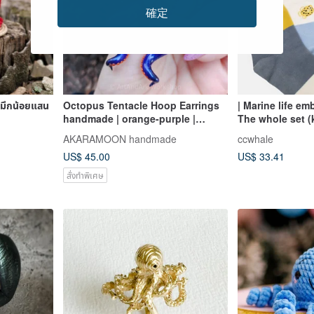
確定
มึกน้อยแสน
Octopus Tentacle Hoop Earrings
| Marine life em
handmade | orange-purple |
The whole set (k
polymer clay
whale, octopus,
AKARAMOON handmade
ccwhale
US$ 45.00
US$ 33.41
สั่งทำพิเศษ