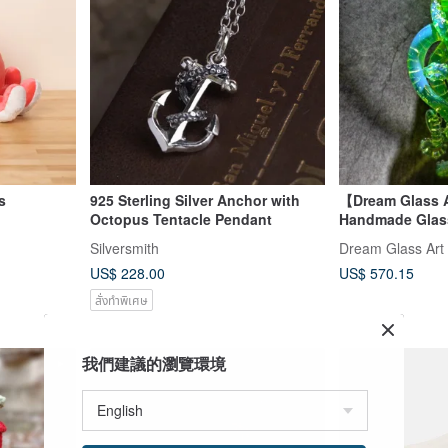
s
925 Sterling Silver Anchor with
【Dream Glass 
Octopus Tentacle Pendant
Handmade Glas
Shaped Necklac
Silversmith
Dream Glass Art
Q)
US$ 228.00
US$ 570.15
สั่งทำพิเศษ
我們建議的瀏覽環境