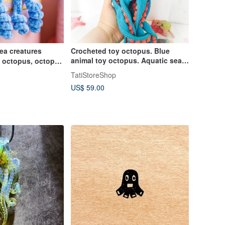
ea creatures
Crocheted toy octopus. Blue
animal toy octopus. Aquatic sea
t octopus, octopus
octopus art decor.
a animals
TatiStoreShop
US$ 59.00