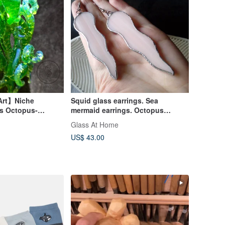
Art】Niche
Squid glass earrings. Sea
s Octopus-
mermaid earrings. Octopus
e Pendant (color
earrings. Wavy earrings.
Glass At Home
US$ 43.00