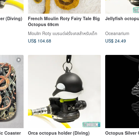
er (Diving)
French Moulin Roty Fairy Tale Big
Jellyfish octop
Octopus 69cm
Moulin Roty แบรนด์ฝรั่งเศสสำหรับเด็ก
Oceanarium
US$ 104.68
US$ 24.49
ic Coaster
Orca octopus holder (Diving)
Octopus Silver