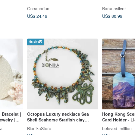
Oceanarium
Barunasilver
US$ 24.49
US$ 80.99
จัดส่งฟรี
 Bracelet |
Octopus Luxury necklace Sea
Hong Kong Scen
ewelry |
Shell Seahorse Starfish clay
Card Holder - 
x Packaging
necklace Kraken jewelry
Tag Luggage C
ือ
BionikaStore
beloved_million