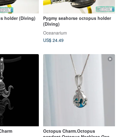
us holder (Diving)
Pygmy seahorse octopus holder
(Diving)
Oceanarium
US$ 24.49
 Charm
Octopus Charm.Octopus
pendant.Octopus Necklace.Ocean