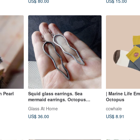
US$ 80.00
US$ 15.00
n Pearl
Squid glass earrings. Sea
| Marine Life E
mermaid earrings. Octopus
Octopus
earrings. Wavy earrings.
Glass At Home
ccwhale
US$ 36.00
US$ 8.91