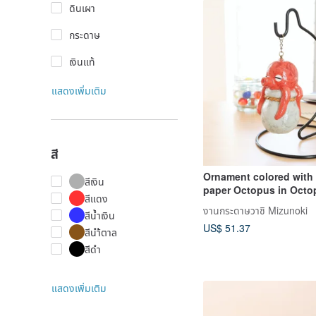
ดินเผา
กระดาษ
เงินแท้
แสดงเพิ่มเติม
สี
Ornament colored with
สีเงิน
paper Octopus in Octo
สีแดง
Hanging decoration ty
งานกระดาษวาชิ Mizunoki
สีน้ำเงิน
US$ 51.37
สีนำ้ตาล
สีดำ
แสดงเพิ่มเติม