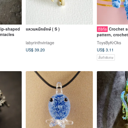
-shaped
แหวนหมึกยักษ์ ( S )
Crochet s
ดิจิทัล
ntacles
pattern, croche
pattern pdf, se
labyrinthvintage
ToysByKrOks
US$ 39.20
US$ 3.11
สั่งทำพิเศษ