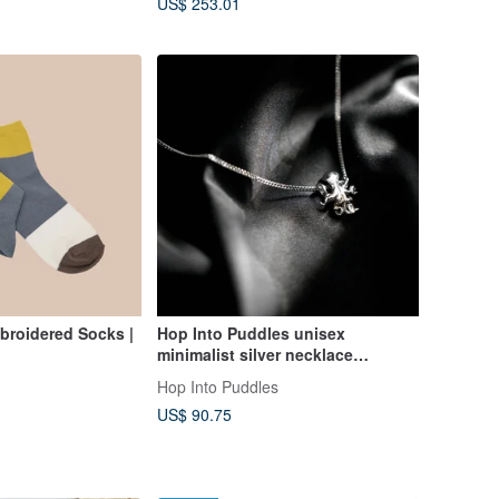
US$ 253.01
mbroidered Socks |
Hop Into Puddles unisex
minimalist silver necklace
Octopus
Hop Into Puddles
US$ 90.75