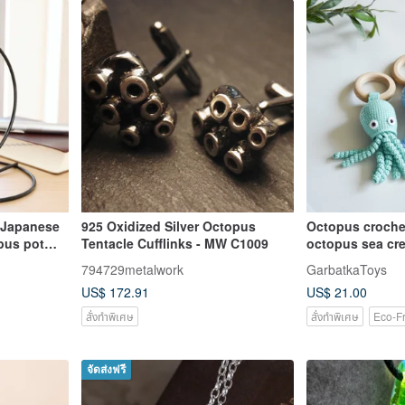
 Japanese
925 Oxidized Silver Octopus
Octopus crochet
pus pot
Tentacle Cufflinks - MW C1009
octopus sea cre
pe
baby gift
794729metalwork
GarbatkaToys
US$ 172.91
US$ 21.00
สั่งทำพิเศษ
สั่งทำพิเศษ
Eco-Fr
จัดส่งฟรี