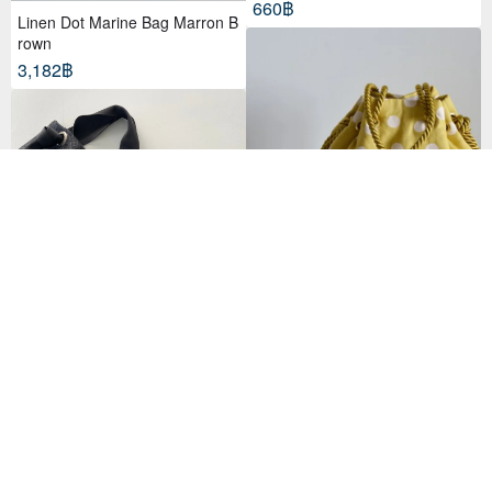
660฿
Linen Dot Marine Bag Marron B
rown
3,182฿
Linen Dot Marine Bag Mustard
Yellow
3,182฿
กระเป๋าโท้ทผ้าก้างปลาทวีตไซส์ S (รุ่น
ลิมิเต็ด Pom-Pom)
3,297฿
32 favorites