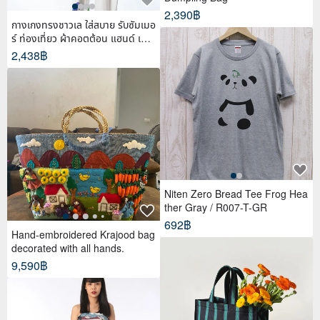
2,390฿
กางเกงทรงชาวเล ใส่สบาย รับซัมเมอ
ร์ ท่องเที่ยว ผ้าคอตต้อน แฮนด์ เพ้น
ท์
2,438฿
Niten Zero Bread Tee Frog Hea
ther Gray / R007-T-GR
692฿
Hand-embroidered Krajood bag
decorated with all hands.
9,590฿