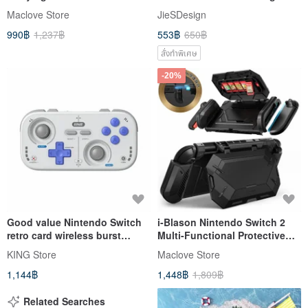
bag protective bag 201
Maclove Store
JieSDesign
990฿
1,237฿
553฿
650฿
สั่งทำพิเศษ
-20%
Good value Nintendo Switch
i-Blason Nintendo Switch 2
retro card wireless burst
Multi-Functional Protective
controller (company goods)
Case
KING Store
Maclove Store
supports multiple platforms
1,144฿
1,448฿
1,809฿
Related Searches