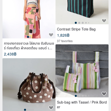
Contrast Stripe Tote Bag
1,826฿
37 favorites
กางเกงทรงชาวเล ใส่สบาย รับซัมเมอ
ร์ ท่องเที่ยว ผ้าคอตต้อน แฮนด์ เพ้น
ท์
2,438฿
Sub-bag with Tassel / Pink Bord
er