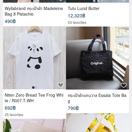
Wyllabrand กระเป๋าผ้า Madeleine
Tutu Lucid Butter
Bag สี Pistachio
12,323฿
490฿
53 favorites
Niten Zero Bread Tee Frog Whi
กระเป๋าผ้าแคนวาส Essala Tote Ba
te / R007-T-WH
g
692฿
790฿
25 favorites