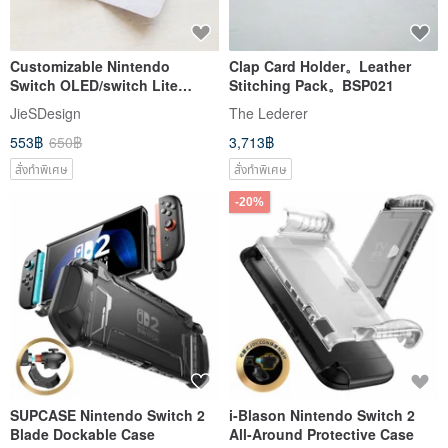
Customizable Nintendo
Clap Card Holder。Leather
Switch OLED/switch Lite
Stitching Pack。BSP021
Storage Bag
JieSDesign
The Lederer
553฿
650฿
3,713฿
สั่งทำพิเศษ
สั่งทำพิเศษ
-20%
SUPCASE Nintendo Switch 2
i-Blason Nintendo Switch 2
Blade Dockable Case
All-Around Protective Case