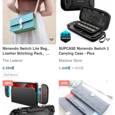
Nintendo Switch Lite Bag。
SUPCASE Nintendo Switch 2
Leather Stitching Pack。
Carrying Case - Plus
BSP156
The Lederer
Maclove Store
6,584฿
1,448฿
1,809฿
สั่งทำพิเศษ
-20%
-15%