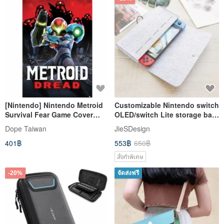
[Nintendo] Nintendo Metroid
Customizable Nintendo switch
Survival Fear Game Cover
OLED/switch Lite storage bag
Poster / Metroid
protection bag
Dope Taiwan
JieSDesign
401฿
553฿
650฿
สั่งทำพิเศษ
-20%
จัดส่งฟรี