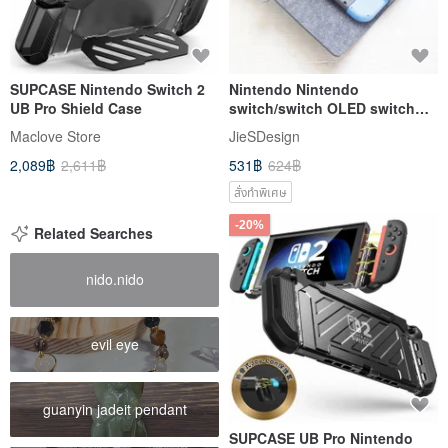
SUPCASE Nintendo Switch 2
Nintendo Nintendo
UB Pro Shield Case
switch/switch OLED switch
Lite protective case protective
Maclove Store
JieSDesign
bag
2,089฿
2,611฿
531฿
624฿
สั่งทำพิเศษ
-20%
Related Searches
nido.nido
evil eye
guanyin jadeit pendant
SUPCASE UB Pro Nintendo