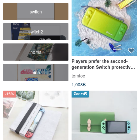
switch
switch2
noma
Players prefer the second-
generation Switch protective
nina
case (OLED new version),
tomtoc
summer limited edition lime
1,008฿
green
-15%
จัดส่งฟรี