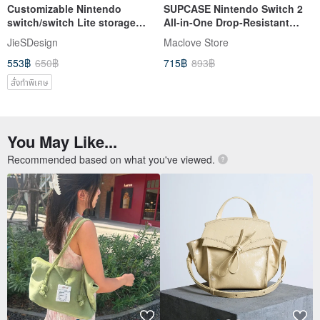
Customizable Nintendo
SUPCASE Nintendo Switch 2
switch/switch Lite storage
All-in-One Drop-Resistant
bag protection bag 199
Protective Case
JieSDesign
Maclove Store
553฿
650฿
715฿
893฿
สั่งทำพิเศษ
You May Like...
Recommended based on what you've viewed.