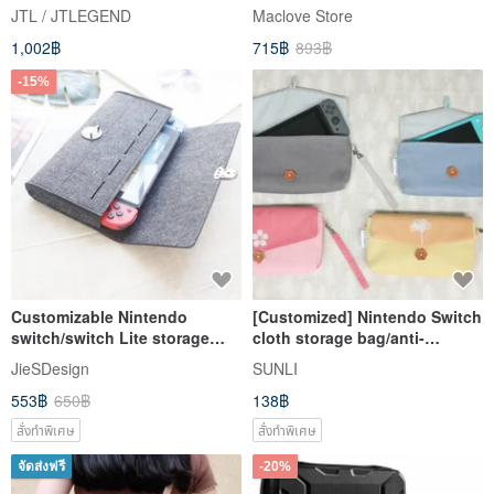
JTL / JTLEGEND
Maclove Store
1,002฿
715฿
893฿
-15%
Customizable Nintendo
[Customized] Nintendo Switch
switch/switch Lite storage
cloth storage bag/anti-
bag protective bag 202
collision bag/clutch bag/NS
JieSDesign
SUNLI
bag
553฿
650฿
138฿
สั่งทำพิเศษ
สั่งทำพิเศษ
จัดส่งฟรี
-20%