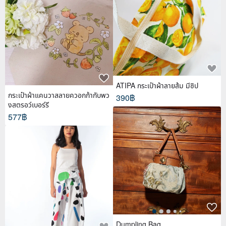
ATIPA กระเป๋าผ้าลายส้ม มีซิป
กระเป๋าผ้าแคนวาสลายควอกก้ากับพว
390฿
งสตรอว์เบอร์รี
577฿
Dumpling Bag