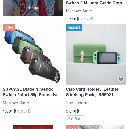
Switch 2 Military-Grade Drop
tote bag
Protection Case
Maclove Store
1,540฿
1,924฿
-20%
จัดส่งฟรี
SUPCASE Blade Nintendo
Clap Card Holder。Leather
Switch 2 Anti-Slip Protective
Stitching Pack。BSP021
Case
Maclove Store
The Lederer
1,081฿
1,351฿
5,040฿
สั่งทำพิเศษ
-15%