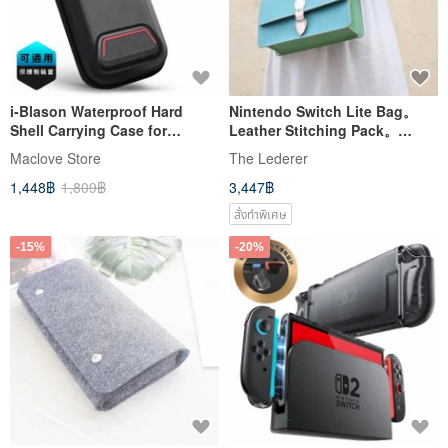
i-Blason Waterproof Hard
Nintendo Switch Lite Bag。
Shell Carrying Case for
Leather Stitching Pack。
Nintendo Switch 2/Switch
BSP156
Maclove Store
The Lederer
1/OLED
1,448฿
1,809฿
3,447฿
สั่งทำพิเศษ
-15%
-20%