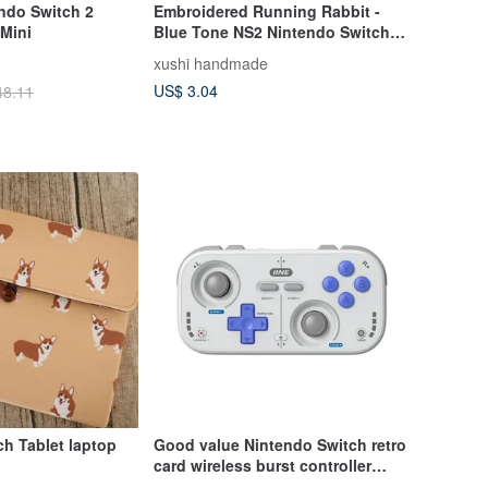
ndo Switch 2
Embroidered Running Rabbit -
 Mini
Blue Tone NS2 Nintendo Switch
Waterproof & Shockproof Game
xushi handmade
Console Bag - Custom Fabric
US$ 3.04
48.11
Options
h Tablet laptop
Good value Nintendo Switch retro
card wireless burst controller
(company goods) supports