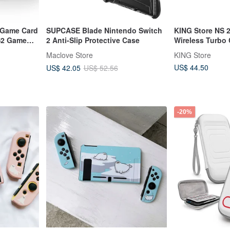
 Game Card
SUPCASE Blade Nintendo Switch
KING Store NS 2
S2 Game
2 Anti-Slip Protective Case
Wireless Turbo C
Product) Multi-
Maclove Store
KING Store
US$ 44.50
US$ 42.05
US$ 52.56
-20%