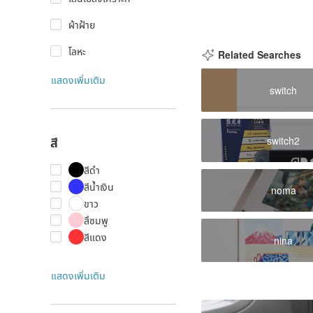
ผ้าฝ้าย
โลหะ
Related Searches
แสดงเพิ่มเติม
switch
switch2
สี
สีดำ
สีน้ำเงิน
noma
ขาว
สึชมพู
สีแดง
nina
แสดงเพิ่มเติม