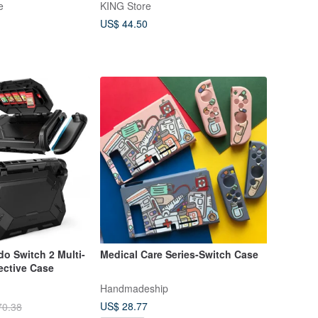
e
KING Store
multiple platforms
US$ 44.50
do Switch 2 Multi-
Medical Care Series-Switch Case
ective Case
Handmadeship
US$ 28.77
70.38