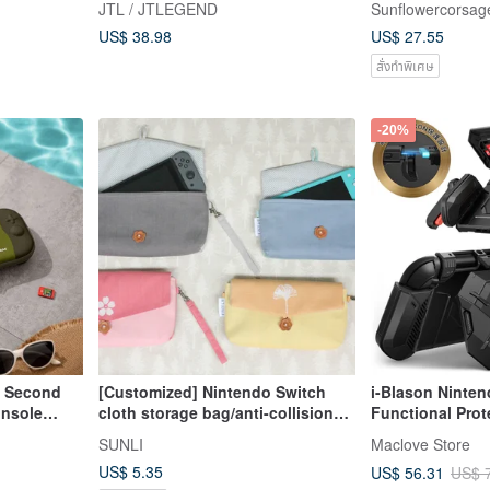
JTL / JTLEGEND
Sunflowercorsag
US$ 38.98
US$ 27.55
สั่งทำพิเศษ
-20%
e Second
[Customized] Nintendo Switch
i-Blason Ninten
onsole
cloth storage bag/anti-collision
Functional Prot
atcha
bag/clutch bag/NS bag
SUNLI
Maclove Store
US$ 5.35
US$ 56.31
US$ 