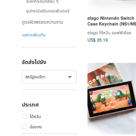
อิเล็กทรอนิกส์อื่น ๆ
อุปกรณ์เสริมคอมพิวเตอร์
elago Nintendo Switch
ดูแลผิวพรรณความงาม
Case Keychain (NS1/N
Card Storage)
elago ไต้หวัน ออฟฟิเชียล
แสดงเพิ่มเติม
US$ 35.19
จัดส่งไปยัง
สหรัฐอเมริกา
ประเทศ
ไต้หวัน
ฮ่องกง