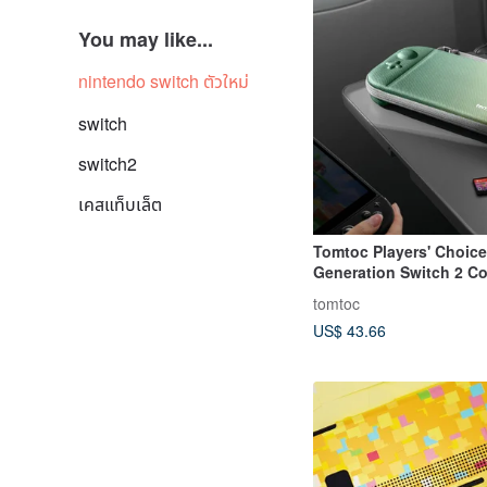
You may like...
nintendo switch ตัวใหม่
switch
switch2
เคสแท็บเล็ต
Tomtoc Players' Choic
Generation Switch 2 C
Storage Bag Forest Gr
tomtoc
US$ 43.66