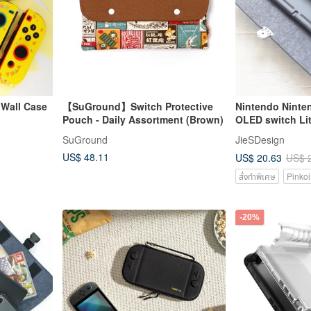
Wall Case
【SuGround】Switch Protective
Nintendo Ninte
Pouch - Daily Assortment (Brown)
OLED switch Lit
protective bag
SuGround
JieSDesign
US$ 48.11
US$ 20.63
US$ 
สั่งทำพิเศษ
Pinkoi
-20%