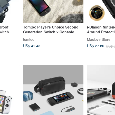
proof
Tomtoc Player's Choice Second
i-Blason Ninten
witch
Generation Switch 2 Console
Around Protect
-collision
Storage Bag Black
tomtoc
Maclove Store
US$ 41.43
US$ 27.80
US$ 