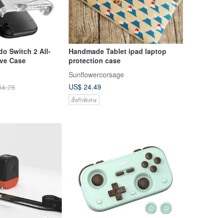
do Switch 2 All-
Handmade Tablet ipad laptop
ive Case
protection case
Sunflowercorsage
US$ 24.49
34.75
สั่งทำพิเศษ