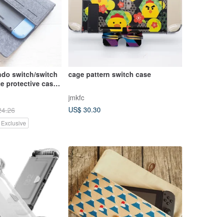
ndo switch/switch
cage pattern switch case
e protective case
jmkfc
US$ 30.30
24.26
 Exclusive