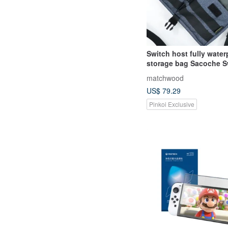
Switch host fully water
storage bag Sacoche S
portable small bag anti
matchwood
bag
US$ 79.29
Pinkoi Exclusive