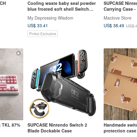
TCH
Cooling waste baby seal powder
SUPCASE Ninte
blue frosted soft shell Switch
Carrying Case -
protective cover
My Depressing Wisdom
Maclove Store
US$ 33.41
US$ 38.49
US$ 
Pinkoi Exclusive
g TKL 87%
SUPCASE Nintendo Switch 2
Handmade switc
Blade Dockable Case
protection case
teron G