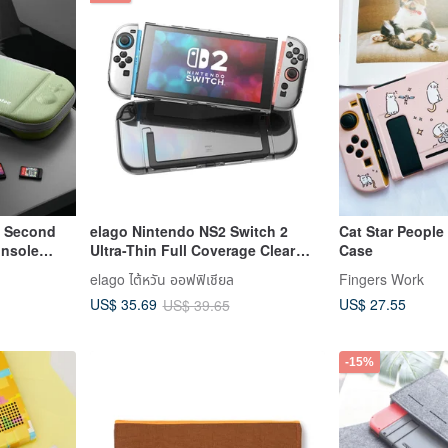
e Second
elago Nintendo NS2 Switch 2
Cat Star People
onsole
Ultra-Thin Full Coverage Clear
Case
een
Protective Case
elago ไต้หวัน ออฟฟิเชียล
Fingers Work
US$ 27.55
US$ 35.69
US$ 39.65
-15%