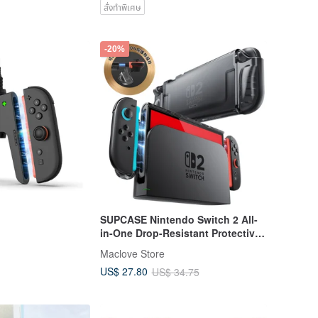
สั่งทำพิเศษ
-20%
SUPCASE Nintendo Switch 2 All-
in-One Drop-Resistant Protective
Case
Maclove Store
US$ 27.80
US$ 34.75