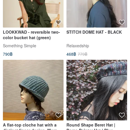
LOOKKWAD - reversible two-
STITCH DOME HAT - BLACK
color bucket hat (green)
Something Simple
Relaxedship
790฿
468฿
779฿
A flat-top cloche hat with a
Round Shape Beret Hat |