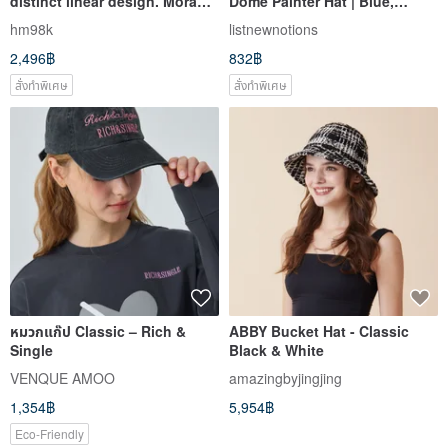
distinct linear design. Morandi
Dome Painter Hat | Blue,
blue + green. Suitable for all
White, Orange and Red
hm98k
listnewnotions
seasons. Perfect for casual
Stripes and Black Mesh
2,496฿
832฿
strolls.
สั่งทำพิเศษ
สั่งทำพิเศษ
หมวกแก๊ป Classic – Rich &
ABBY Bucket Hat - Classic
Single
Black & White
VENQUE AMOO
amazingbyjingjing
1,354฿
5,954฿
Eco-Friendly