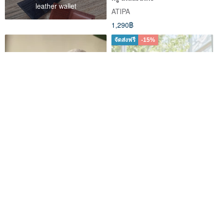
leather wallet
ATIPA
1,290฿
จัดส่งฟรี
-15%
Light Beige Breathable
CHARM TOCO หมวกบีนนี่ผ้าฝ้าย
Summer Bucket Hat - Sun
100% เนื้อบาง ระบายอากาศ
Protection, Round Crown,
river3water
casual box
Elegant Women's Hat / Picture
1,008฿
569฿
669฿
Hat/Cloche
จัดส่งฟรี