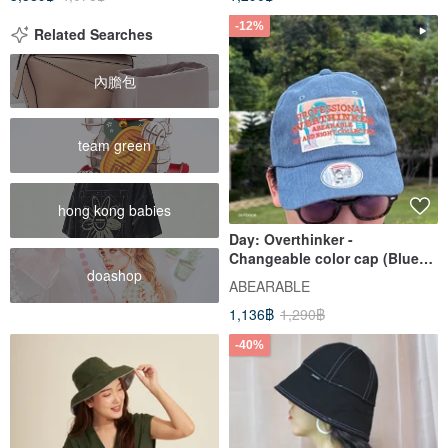
-12%
Related Searches
內膽包
team green
hong kong babies
Day: Overthinker -
Changeable color cap (Blue
doashop
Sky)
ABEARABLE
1,136฿
1,290฿
-40%