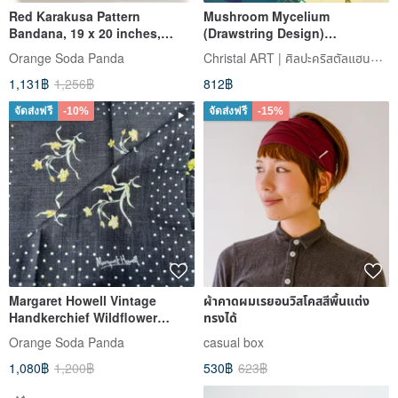
Red Karakusa Pattern
Mushroom Mycelium
Bandana, 19 x 20 inches,
(Drawstring Design)
Japanese Winding Plant
Handkerchief_50cm
Christal ART | ศิลปะคริสตัลแฮนด์เมด
Orange​ Soda​ Panda
Pattern,
Square_ChristalART
1,131฿
1,256฿
812฿
จัดส่งฟรี
-10%
จัดส่งฟรี
-15%
Margaret Howell Vintage
ผ้าคาดผมเรยอนวิสโคสสีพื้นแต่ง
Handkerchief Wildflower
ทรงได้
Daffodils Narcissus
Orange​ Soda​ Panda
casual box
(18.5inches)
1,080฿
1,200฿
530฿
623฿