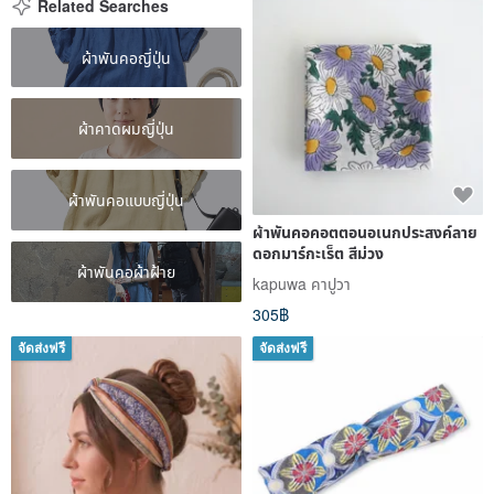
Related Searches
ผ้าพันคอญี่ปุ่น
ผ้าคาดผมญี่ปุ่น
ผ้าพันคอแบบญี่ปุ่น
ผ้าพันคอคอตตอนอเนกประสงค์ลาย
ดอกมาร์กะเร็ต สีม่วง
ผ้าพันคอผ้าฝ้าย
kapuwa คาปูวา
305฿
จัดส่งฟรี
จัดส่งฟรี