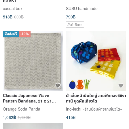
คอ #KT
casual box
SUSU handmade
518฿
609฿
790฿
สั่งทำพิเศษ
จัดส่งฟรี
-10%
Classic Japanese Wave
ผ้าเช็ดหน้าผืนใหญ่ ลายฟักทองชิชิงา
Pattern Bandana, 21 x 21
ทานิ ชุดผักเกียวโต
inches, Japanese fabric
Orange​ Soda​ Panda
Ino-kichi ~ร้านย้อมผ้าจากเกียวโต~
Furoshi
1,062฿
1,180฿
415฿