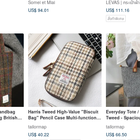
Somei et Miai
LEVAS | กระเป๋าผ้
c.
US$ 94.01
US$ 111.16
สั่งทำพิเศษ
 Handbag
Harris Tweed High-Value "Biscuit
Everyday Tote /
g British
Bag" Pencil Case Multi-functional
Tweed - Spaciou
ed
Portable Minimalist Storage
tailormap
tailormap
Pouch
US$ 40.22
US$ 66.50