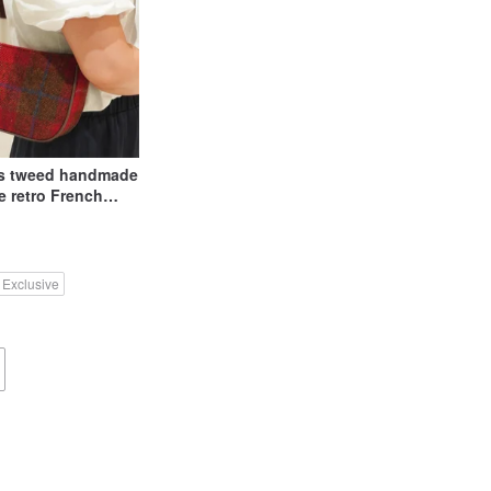
ris tweed handmade
e retro French
der handbag
 Exclusive