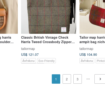
 harris
Classic British Vintage Check
Tailor map har
houlder
Harris Tweed Crossbody Zipper
armpit bag nich
ique cross
Tote Bag Large Capacity,
baguette shoul
tailormap
tailormap
men's bag
Commuter, Sport, Casual, Multi-
US$ 121.07
US$ 104.90
color
สั่งทำพิเศษ
Eco-Friendly
สั่งทำพิเศษ
Pinkoi
Pinkoi Exclusive
1
2
3