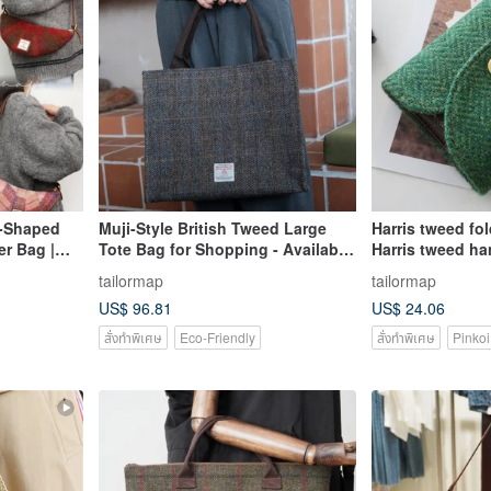
t-Shaped
Muji-Style British Tweed Large
Harris tweed fo
r Bag |
Tote Bag for Shopping - Available
Harris tweed h
r Her
in Large, Medium size, and Small
wallet retro por
tailormap
tailormap
with Multiple Color Options
purse
US$ 96.81
US$ 24.06
สั่งทำพิเศษ
Eco-Friendly
สั่งทำพิเศษ
Pinkoi