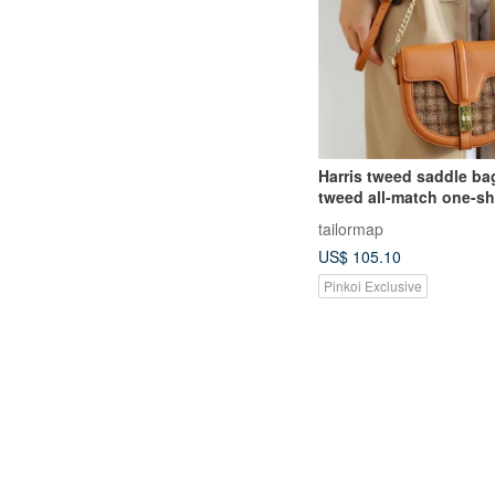
Harris tweed saddle bag
tweed all-match one-s
small satchel retro obl
tailormap
autumn and winter wo
US$ 105.10
Pinkoi Exclusive