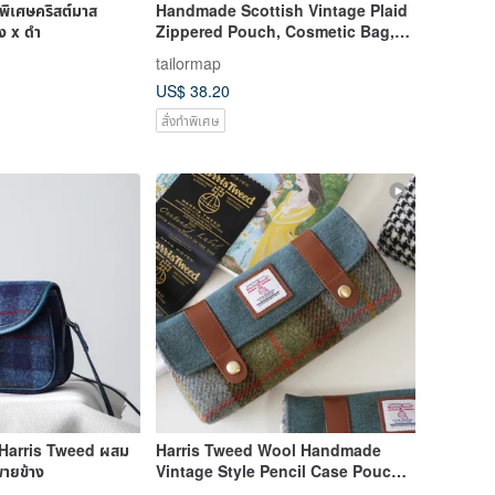
พิเศษคริสต์มาส
Handmade Scottish Vintage Plaid
ง x ดำ
Zippered Pouch, Cosmetic Bag,
Storage Pouch, Small Square Bag,
tailormap
Large Capacity All-Purpose Bag
US$ 38.20
สั่งทำพิเศษ
า Harris Tweed ผสม
Harris Tweed Wool Handmade
พายข้าง
Vintage Style Pencil Case Pouch
Stationery Bag