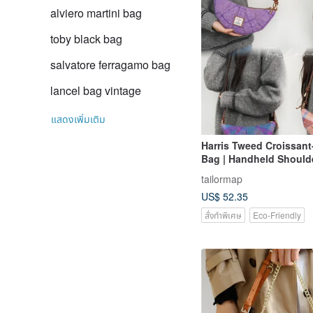
alviero martini bag
toby black bag
salvatore ferragamo bag
lancel bag vintage
แสดงเพิ่มเติม
Harris Tweed Croissan
Bag | Handheld Shoulde
Crossbody Bag | Gift fo
tailormap
US$ 52.35
สั่งทำพิเศษ
Eco-Friendly