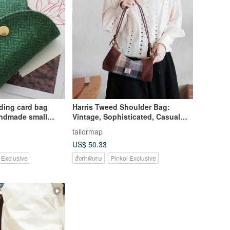
lding card bag
Harris Tweed Shoulder Bag:
andmade small
Vintage, Sophisticated, Casual
table mini coin
Chic, Versatile for Commuting
tailormap
US$ 50.33
 Exclusive
สั่งทำพิเศษ
Pinkoi Exclusive