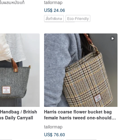
าใบผสมหนังแท้
tailormap
US$ 24.06
สั่งทำพิเศษ
Eco-Friendly
Pinkoi Exclusive
 Handbag / British
Harris coarse flower bucket bag
s Daily Carryall
female harris tweed one-shoulder
niche handbag new commuter
tailormap
diagonal bag
US$ 76.60