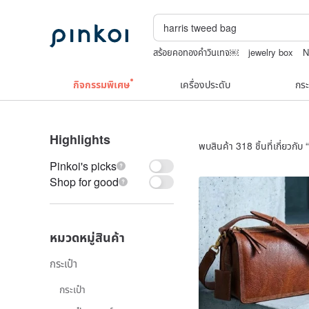
สร้อยคอทองคำวินเทจ￼
jewelry box
N
squareline 包包
Toy story
celine ba
กิจกรรมพิเศษ
เครื่องประดับ
กระ
Highlights
พบสินค้า 318 ชิ้นที่เกี่ยวกับ “
Pinkoi's picks
Shop for good
หมวดหมู่สินค้า
กระเป๋า
กระเป๋า