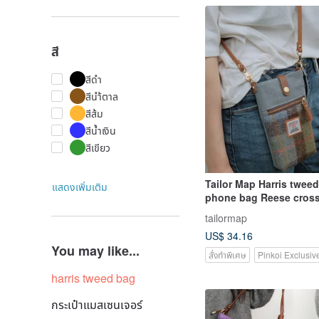
สี
สีดำ
สีนำ้ตาล
สีส้ม
สีน้ำเงิน
สีเขียว
Tailor Map Harris twee
แสดงเพิ่มเติม
phone bag Reese cros
floral canvas carry-on
tailormap
shoulder bag
US$ 34.16
You may like...
สั่งทำพิเศษ
Pinkoi Exclusiv
harris tweed bag
กระเป๋าแมสเซนเจอร์