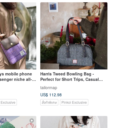
hys mobile phone
Harris Tweed Bowling Bag -
enger niche all-
Perfect for Short Trips, Casual
 summer
Travel, Work, and Commuting
tailormap
ll satchel
US$ 112.98
 Exclusive
สั่งทำพิเศษ
Pinkoi Exclusive