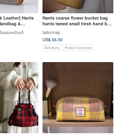
 Leather] Harris
Harris coarse flower bucket bag
Handbag &
harris tweed small fresh hand bag
 Autumn/Winter
commuter shoulder mini
าใบผสมหนังแท้
tailormap
 Women
messenger bag
US$ 66.50
สั่งทำพิเศษ
Pinkoi Exclusive