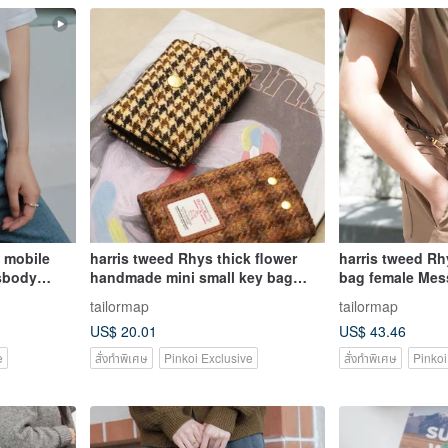
d mobile
harris tweed Rhys thick flower
harris tweed R
sbody
handmade mini small key bag
bag female Mess
 new
multi-functional portable card bag
match mini bag
tailormap
tailormap
key chain
lightweight sma
US$ 20.01
US$ 43.46
e
สั่งทำพิเศษ
Pinkoi Exclusive
สั่งทำพิเศษ
Pinkoi