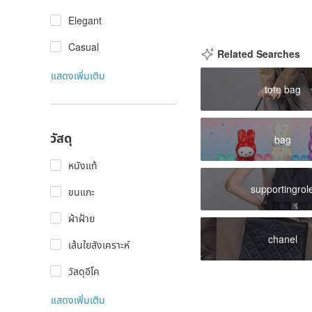
Elegant
Casual
Related Searches
แสดงเพิ่มเติม
tote bag
วัสดุ
bag
หนังแท้
supportingrol
ขนแกะ
ผ้าฝ้าย
chanel
เส้นใยสังเคราะห์
วัสดุอีโค
แสดงเพิ่มเติม