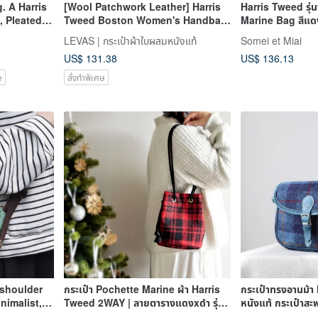
. A Harris
[Wool Patchwork Leather] Harris
Harris Tweed รุ่น
 Pleated
Tweed Boston Women's Handbag
Marine Bag สีแด
 and On-
Shoulder Bag - Autumn/Winter
LEVAS | กระเป๋าผ้าใบผสมหนังแท้
Somei et Miai
Ladies' Bag
US$ 131.38
US$ 136.13
e
สั่งทำพิเศษ
 shoulder
กระเป๋า Pochette Marine ผ้า Harris
กระเป๋าทรงอานม้
nimalist,
Tweed 2WAY | ลายตารางแดงxดำ รุ่น
หนังแท้ กระเป๋าสะ
, British
พิเศษสำหรับคร