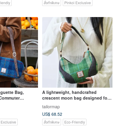
iendly
สั่งทำพิเศษ
Pinkoi Exclusive
aguette Bag,
A lightweight, handcrafted
 Commuter
crescent moon bag designed for
Handheld Bag,
underarm wear, featuring a unique
tailormap
spliced plaid pattern for a
US$ 68.52
sophisticated feel. Can be worn
as a shoulder bag, underarm bag,
 Exclusive
สั่งทำพิเศษ
Eco-Friendly
or crossbody bag.