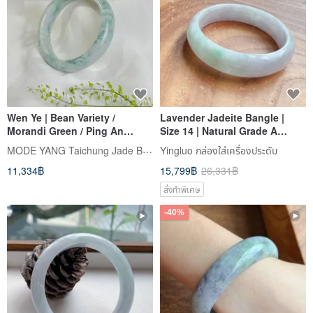
Wen Ye | Bean Variety /
Lavender Jadeite Bangle |
Morandi Green / Ping An
Size 14 | Natural Grade A
Bangle / Wrist Size 18.5 |
Burmese Jadeite | Gift Idea
MODE YANG Taichung Jade Bangle
Yingluo กล่องใส่เครื่องประดับ
Natural Grade A Jadeite
11,334฿
15,799฿
26,331฿
Bangle
สั่งทำพิเศษ
-40%