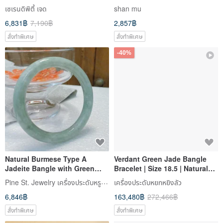
Jadeite A-grade
Light Icy Clear Round Beads,
เซเรนดิพิตี้ เจด
shan mu
Jadeite, Agarwood Bracelet
6,831฿
7,190฿
2,857฿
สั่งทำพิเศษ
สั่งทำพิเศษ
-40%
Natural Burmese Type A
Verdant Green Jade Bangle
Jadeite Bangle with Green
Bracelet | Size 18.5 | Natural
Base and Floating Floral
Burmese Jadeite Grade A |
Pine St. Jewelry เครื่องประดับหรูที่เข้าถึงได้แห่งถนนไพน์
เครื่องประดับหยกหยิงลัว
Pattern, Round Bone Bangle,
Gift Idea
6,846฿
163,480฿
272,466฿
Elegant Jade Bracelet, Bangle,
Mother's Day Gift
สั่งทำพิเศษ
สั่งทำพิเศษ