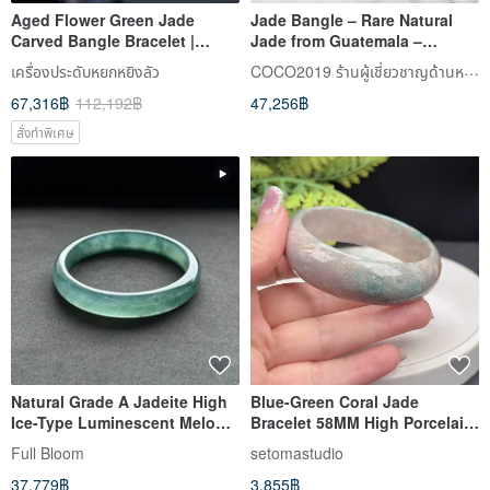
Aged Flower Green Jade
Jade Bangle – Rare Natural
Carved Bangle Bracelet |
Jade from Guatemala –
Circumference 19 | Natural
57.9mm
COCO2019 ร้านผู้เชี่ยวชาญด้านหยก
เครื่องประดับหยกหยิงลัว
Burmese Jadeite Grade A |
67,316฿
112,192฿
47,256฿
Gift Idea
สั่งทำพิเศษ
Natural Grade A Jadeite High
Blue-Green Coral Jade
Ice-Type Luminescent Melon-
Bracelet 58MM High Porcelain
Seed/Guatemalan Jadeite
Jadeite Lemon Slice Phoenix
Full Bloom
setomastudio
"Lan Shui" Bracelet, Round
Tail Pattern Spiritual Good
37,779฿
3,855฿
Size 58
Luck Auspicious Wealth