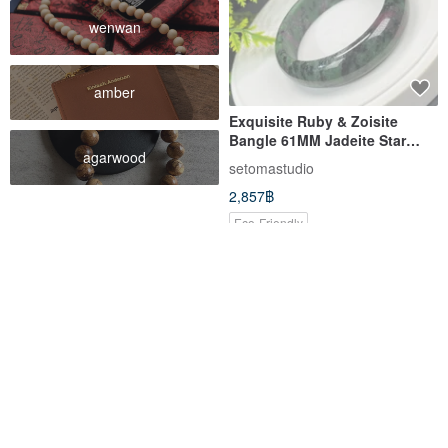
wenwan
amber
Exquisite Ruby & Zoisite
Bangle 61MM Jadeite Star
agarwood
Zoisite Bracelet Confidence
setomastudio
Charm Soothing
2,857฿
Eco-Friendly
-40%