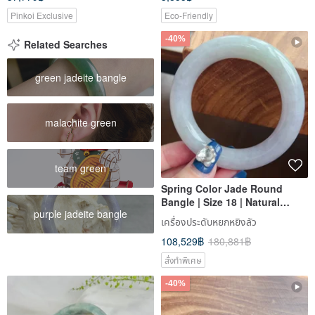
Pinkoi Exclusive
Eco-Friendly
-40%
Related Searches
green jadeite bangle
malachite green
team green
Spring Color Jade Round
Bangle | Size 18 | Natural
purple jadeite bangle
Burmese Jadeite Grade A |
เครื่องประดับหยกหยิงลัว
Gift Idea
108,529฿
180,881฿
สั่งทำพิเศษ
-40%