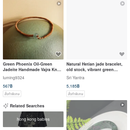
Green Phoenix Oil-Green
Natural Hetian jade bracelet,
Jadeite Handmade Vajra Knot
old stock, vibrant green
Bracelet Simple Bracelet
jadeite, with fine and lustrous
luming9324
Sri Yantra
Vintage Niche New Chinese
texture, paired with a
567฿
5,185฿
Style Bracelet
Nanhong agate bead for good
fortune.
สั่งทำพิเศษ
สั่งทำพิเศษ
Related Searches
hong kong babies