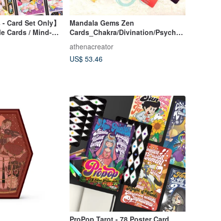
 - Card Set Only】
Mandala Gems Zen
e Cards / Mind-
Cards_Chakra/Divination/Psychol
vination /
ogy/Tarot Cards
athenacreator
US$ 53.46
ProPop Tarot - 78 Poster Card