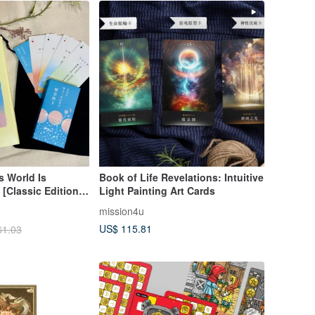
s World Is
Book of Life Revelations: Intuitive
 [Classic Edition]
Light Painting Art Cards
ion + Cards)
mission4u
US$ 115.81
61.03