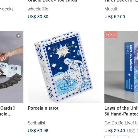
Readings
ny decks
wheeloflife
Mucult
US$ 80.80
US$ 52.00
-25%
e Cards】
Porcelain tarot
Laws of the Uni
acle
50 Hand-Painte
Coaching Card
Scribalist
Go.Do.Be.Live! b
tion
US$ 63.96
US$ 29.40
US$ 