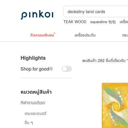
TEAK WOOD
squareline 包包
เครื่
สร้อยไข่มุก14k
jewelry box
แว่นตาเด็ก
กิจกรรมพิเศษ
เครื่องประดับ
กระ
Highlights
พบสินค้า 282 ชิ้นที่เกี่ยวกับ “
Shop for good
หมวดหมู่สินค้า
กีฬางานอดิเรก
เกมและดนตรี
อื่น ๆ