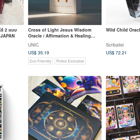
พ่ได้ 2 แบบ
Cross of Light Jesus Wisdom
Wild Child Orac
 JAPAN
Oracle / Affirmation & Healing
Cards by Alicia Tang
UNIC
Scribalist
US$ 35.19
US$ 72.21
Eco-Friendly
Pinkoi Exclusive