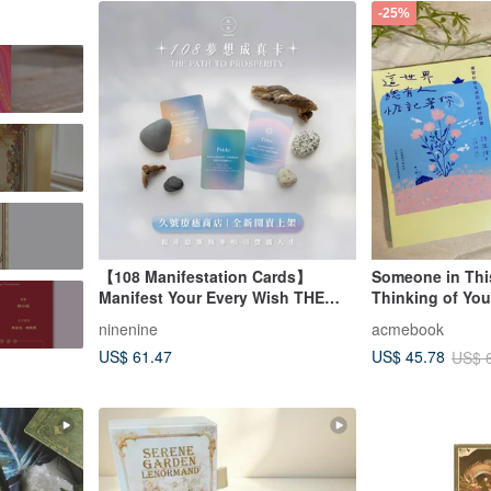
-25%
【108 Manifestation Cards】
Someone in Thi
Manifest Your Every Wish THE
Thinking of You
PATH TO PROSPERITY
(Poetry Collect
ninenine
acmebook
US$ 61.47
US$ 45.78
US$ 