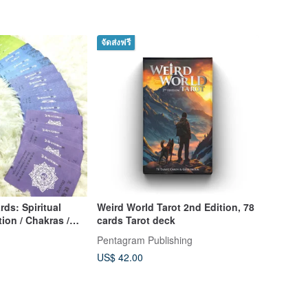
จัดส่งฟรี
ds: Spiritual
Weird World Tarot 2nd Edition, 78
tion / Chakras /
cards Tarot deck
rot Cards
Pentagram Publishing
US$ 42.00