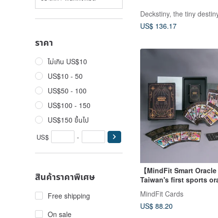
Deckstiny, the tiny desti
US$ 136.17
ราคา
ไม่เกิน US$10
US$10 - 50
US$50 - 100
US$100 - 150
US$150 ขึ้นไป
US$
-
【MindFit Smart Oracl
สินค้าราคาพิเศษ
Taiwan's first sports or
card/body, mind,
MindFit Cards
Free shipping
spirit/divination/percep
US$ 88.20
On sale