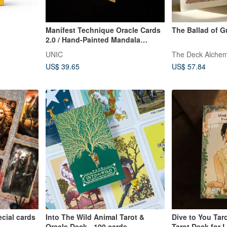
Manifest Technique Oracle Cards
The Ballad of G
2.0 / Hand-Painted Mandala
Affirmation Cards
UNIC
The Deck Alchem
US$ 39.65
US$ 57.84
ecial cards
Into The Wild Animal Tarot &
Dive to You Tar
Oracle Deck - 100 cards
Tarot Deck for 