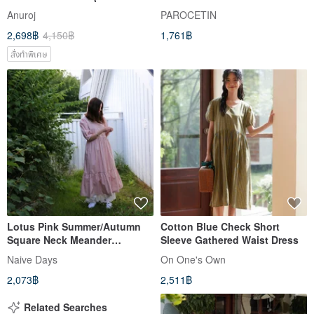
(s,m,l,xl )
Anuroj
PAROCETIN
2,698฿
4,150฿
1,761฿
สั่งทำพิเศษ
Lotus Pink Summer/Autumn
Cotton Blue Check Short
Square Neck Meander
Sleeve Gathered Waist Dress
Embroidered Pure Cotton
Naive Days
On One's Own
High-Waist Tie Dress
2,073฿
2,511฿
Related Searches