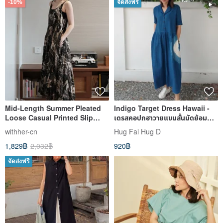
-10%
จัดส่งฟรี
Mid-Length Summer Pleated
Indigo Target Dress Hawaii -
Loose Casual Printed Slip
เดรสคอปกฮาวายแขนสั้นมัดย้อม
Dress
ครามลายเป้าปืน
withher-cn
Hug Fai Hug D
1,829฿
2,032฿
920฿
จัดส่งฟรี