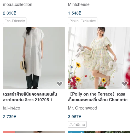
green / White / Black
moaa.collection
Mintcheese
2,390฿
1,548฿
Eco-Friendly
Pinkoi Exclusive
เดรสผ้าฝ้ายลินินคอกลมแขนสั้น
【Polly on the Terrace】เดรส
สวยโดดเด่น สีขาว 210705-1
สั้นแขนพองคอสี่เหลี่ยม Charlotte
fall-in&co
Mr. Greenwood
2,739฿
3,967฿
สั่งทำพิเศษ