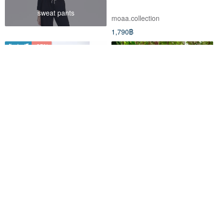
sweat pants
moaa.collection
1,790฿
จัดส่งฟรี
-35%
Hand Painted Cotton Silk
Mulmul ชุดเดรสสีครีมงาช้าง
Kaftan for Summer Resort
Mulmul พร้อมเชือกรัด
Vacation Free Size
Anuroj
MULMUL CABINET
2,789฿
4,290฿
1,380฿
สั่งทำพิเศษ
สั่งทำพิเศษ
จัดส่งฟรี