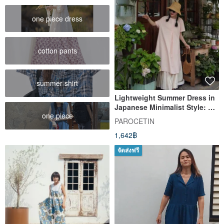
one piece dress
cotton pants
summer shirt
Lightweight Summer Dress in
Japanese Minimalist Style: A
one piece
Blend of Bamboo Cotton and
PAROCETIN
Mulberry Silk for Ultimate
1,642฿
Comfort
จัดส่งฟรี