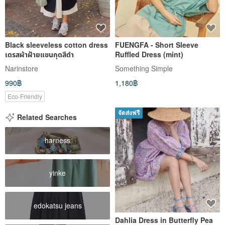
Black sleeveless cotton dress
FUENGFA - Short Sleeve
เดรสผ้าฝ้ายแขนกุดสีดำ
Ruffled Dress (mint)
Narinstore
Something Simple
990฿
1,180฿
Eco-Friendly
จัดส่งฟรี
Related Searches
harness
yinke
edokatsu jeans
Dahlia Dress in Butterfly Pea