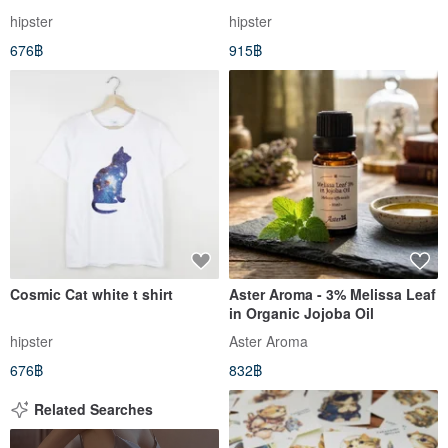
Universe Design Milky Way
hipster
hipster
Fashionable Round Triangle
676฿
915฿
Wenqing
Cosmic Cat white t shirt
Aster Aroma - 3% Melissa Leaf
in Organic Jojoba Oil
hipster
Aster Aroma
676฿
832฿
Related Searches