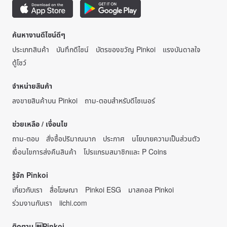
ค้นหางานดีไซน์ดีๆ
ประเภทสินค้า
บันทึกดีไซน์
บัตรของขวัญ Pinkoi
แรงบันดาลใจ
ตู้โชว์
จำหน่ายสินค้า
ลงขายสินค้าบน Pinkoi
ถาม-ตอบสำหรับดีไซเนอร์
ช่วยเหลือ / เงื่อนไข
ถาม-ตอบ
สั่งซื้อปริมาณมาก
ประกาศ
นโยบายความเป็นส่วนตัว
เงื่อนไขการส่งคืนสินค้า
โปรแกรมสมาชิกและ P Coins
รู้จัก Pinkoi
เกี่ยวกับเรา
สื่อโฆษณา
Pinkoi ESG
มาสคอส Pinkoi
ร่วมงานกับเรา
iichi.com
ติดตาม Pinkoi