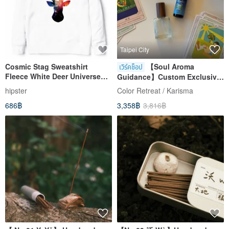
Taipei City
Cosmic Stag Sweatshirt
【Soul Aroma
เวิร์คช็อป
Fleece White Deer Universe
Guidance】Custom Exclusive
Affordable Fashion Design
Fragrance | Oracle | Flower
hipster
Color Retreat / Karisma
Original Brand Galaxy Stylish
Essences | Aroma | Natural
686฿
3,358฿
3,816฿
Circle Triangle
Essential Oils | Cards