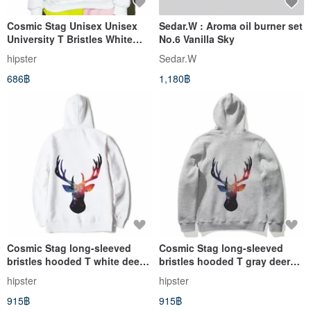
Cosmic Stag Unisex Unisex
Sedar.W : Aroma oil burner set
University T Bristles White
No.6 Vanilla Sky
Deer Universe Exchange Gifts
hipster
Sedar.W
Christmas Design Homemade
686฿
1,180฿
Brand Milky Way Trendy
Round Triangle
Cosmic Stag long-sleeved
Cosmic Stag long-sleeved
bristles hooded T white deer
bristles hooded T gray deer
universe exchange gifts
universe exchange gifts
hipster
hipster
Christmas design homemade
Christmas design homemade
915฿
915฿
brand Milky Way trendy round
brand Milky Way trendy round