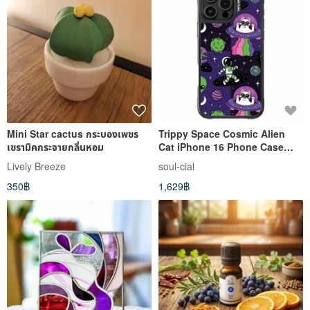
Mini Star cactus กระบองเพชร
Trippy Space Cosmic Alien
เซรามิคกระจายกลิ่นหอม
Cat iPhone 16 Phone Case
Magnetic Protective Case
Lively Breeze
soul-cial
350฿
1,629฿