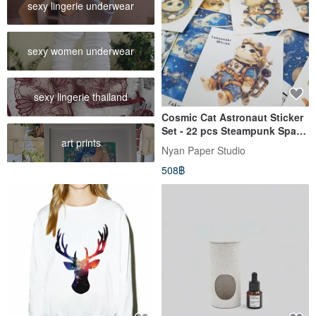
sexy lingerie underwear
sexy women underwear
sexy lingerie thailand
Cosmic Cat Astronaut Sticker
Set - 22 pcs Steampunk Space
art prints
Adventure Pack
Nyan Paper Studio
508฿