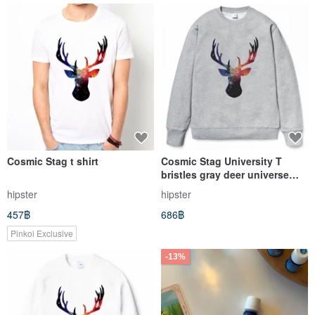
triangle
triangle
Cosmic Stag t shirt
Cosmic Stag University T
bristles gray deer universe
cheap fashion design self-
hipster
hipster
made brand galaxy trendy
457฿
686฿
round triangle
Pinkoi Exclusive
-13%