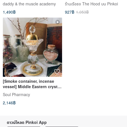
สุดน่ารัก
Case/Mirror Case/Hybrid Plus
daddy & the muscle academy
ร้านเรือธง The Hood บน Pinkoi
1,490฿
927฿
1,053฿
[Smoke container, incense
vessel] Middle Eastern crystal
incense purifying incense
Soul Pharmacy
holder | Sacred wooden
2,146฿
holder candle holder
decoration
ดาวน์โหลด Pinkoi App