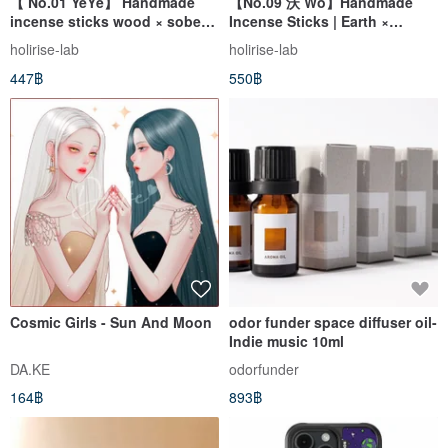
【 No.01 YeYě】 Handmade
【No.09 沃 Wò】Handmade
incense sticks wood × sober ×
Incense Sticks | Earth ×
land rhythm Heli Zhaoyu
Stability × Deeply Rooted
holirise-lab
holirise-lab
447฿
550฿
Cosmic Girls - Sun And Moon
odor funder space diffuser oil-
Indie music 10ml
DA.KE
odorfunder
164฿
893฿