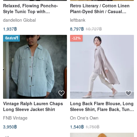
Relaxed, Flowing Poncho-
Retro Literary / Cotton Linen
Style Tunic Top with
Plant-Dyed Shirt / Casual
Geometric Pattern x Indian
Pullover
dandelion Global
leftbank
Embroidery, Crinkled Fabric,
1,937฿
8,797฿
10,727฿
Natural, Tunic, Top, d-tp016
จัดส่งฟรี
-12%
Vintage Ralph Lauren Chaps
Long Back Flare Blouse, Long
Long Sleeve Jacket Shirt
Sleeve Shirt, Flare Back, Tunic
KNNT367
FNB Vintage
On One's Own
3,950฿
1,540฿
1,750฿