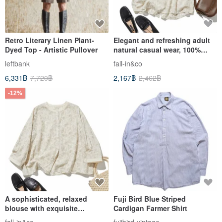
Retro Literary Linen Plant-
Elegant and refreshing adult
Dyed Top - Artistic Pullover
natural casual wear, 100%
Cotton Blouse with
leftbank
fall-in&co
Embroidery, 260723-1
6,331฿
7,720฿
2,167฿
2,462฿
-12%
A sophisticated, relaxed
Fuji Bird Blue Striped
blouse with exquisite
Cardigan Farmer Shirt
embroidery. 100% Cotton