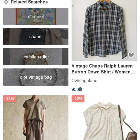
Related Searches
channel
chanel
christian+dior
Vintage Chaps Ralph Lauren
Button Down Shirt / Womens
dior vintage bag
Size L
Cvintageland
950฿
-18%
-12%