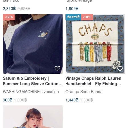
fall-in&co
fujibird-vintage
Embroidered Long-Sleeve
2,313฿
2,628฿
1,809฿
Shirt Blouse 260725-1
-12%
จัดส่งฟรี
-10%
Saturn & 5 Embroidery |
Vintage Chaps Ralph Lauren
Summer Long Sleeve Cotton
Handkerchief - Fly Fishing
Linen Shirt | Navy, Yellow
Aesthetic (18 inches)
WASHINGMACHINE’s vacation
Orange​ Soda​ Panda
960฿
1,090฿
1,440฿
1,600฿