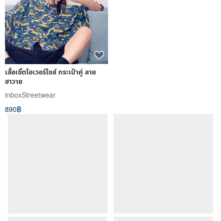
เสื้อเชิ้ตโอเวอร์ไซส์ กระเป๋าคู่ ลาย
Karen Top: Handwoven &
ฮาวาย
Embroidered Natural Dye Top
from Northern Thai Karen
inboxStreetwear
YUZIVINTAGE
Artisans
890฿
2,267฿
-15%