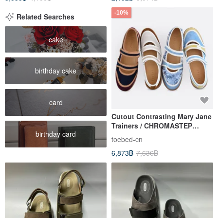
-10%
Related Searches
cake
birthday cake
card
Cutout Contrasting Mary Jane
Trainers / CHROMASTEP
birthday card
Athletic Birkenstocks /
toebed-cn
Spanish Casual Versatile Style
6,873฿
7,636฿