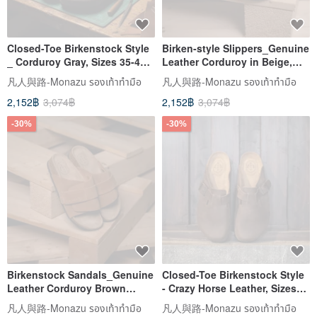
Closed-Toe Birkenstock Style
Birken-style Slippers_Genuine
_ Corduroy Gray, Sizes 35-45.
Leather Corduroy in Beige,
Unisex Design for Women and
Sizes 35-45. Suitable for
凡人與路-Monazu รองเท้าทำมือ
凡人與路-Monazu รองเท้าทำมือ
Men. Couple's Shoes.
Indoor and Outdoor Wear.
2,152฿
3,074฿
2,152฿
3,074฿
Perfect for Couples.
-30%
-30%
Birkenstock Sandals_Genuine
Closed-Toe Birkenstock Style
Leather Corduroy Brown
- Crazy Horse Leather, Sizes
Kyoto Corduroy Sizes 35-45
35-45, Women's Listing
凡人與路-Monazu รองเท้าทำมือ
凡人與路-Monazu รองเท้าทำมือ
Unisex Listing