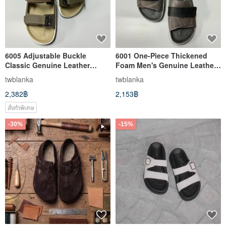
6005 Adjustable Buckle
6001 One-Piece Thickened
Classic Genuine Leather
Foam Men's Genuine Leather
Athletic Men's Slides
Sport Slipper, Made in Taiwan,
twblanka
twblanka
Handmade Shoes
2,382฿
2,153฿
สั่งทำพิเศษ
-30%
-15%