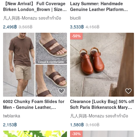
【New Arrival】 Full Coverage
Lazy Summer: Handmade
Birken London_Brown | Sizes
Genuine Leather Platform
35-46 | Unisex
Birken-style Slides
凡人與路-Monazu รองเท้าทำมือ
biucili
2,496฿
3,565฿
3,533฿
4,156฿
-50%
6002 Chunky Foam Slides for
Clearance [Lucky Bag] 50% off
Men - Genuine Leather,
Soft Paris Birkenstock Mary
Athletic Style
Janes_Oily Wax Brown
twblanka
凡人與路-Monazu รองเท้าทำมือ
2,153฿
1,580฿
3,160฿
-30%