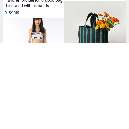
decorated with all hands.
9,590฿
Contrast Stripe Tote Bag
1,826฿
37 favorites
กางเกงทรงชาวเล ใส่สบาย รับซัมเมอ
ร์ ท่องเที่ยว ผ้าคอตต้อน แฮนด์ เพ้น
ท์
2,438฿