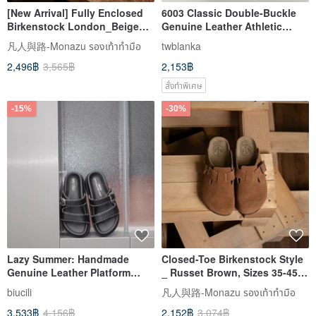
[New Arrival] Fully Enclosed
6003 Classic Double-Buckle
Birkenstock London_Beige
Genuine Leather Athletic
35-46 (Unisex)
Slides - Unisex, Couple's
凡人與路-Monazu รองเท้าทำมือ
twblanka
Shoes, Women's Footwear
2,496฿
3,565฿
2,153฿
สั่งทำพิเศษ
-15%
-30%
Lazy Summer: Handmade
Closed-Toe Birkenstock Style
Genuine Leather Platform
_ Russet Brown, Sizes 35-45
Birken-style Slides
(Women's Collection)
biucili
凡人與路-Monazu รองเท้าทำมือ
3,533฿
4,156฿
2,152฿
3,074฿