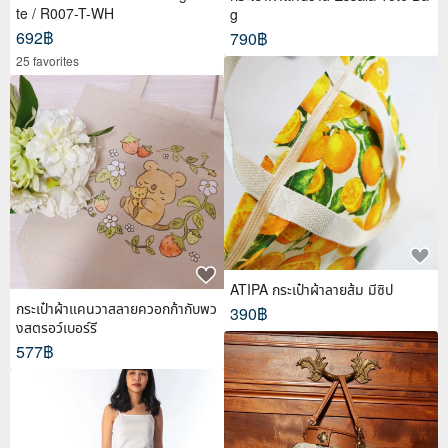
te / R007-T-WH
g
692฿
790฿
25 favorites
ATIPA กระเป๋าผ้าลายส้ม มีซิป
กระเป๋าผ้าแคนวาสลายควอกก้ากับพว
390฿
งสตรอว์เบอร์รี
577฿