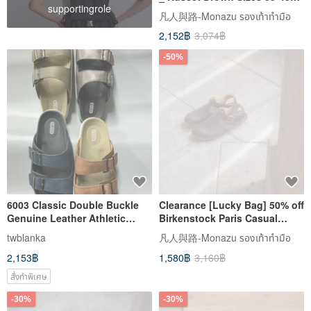
supportingrole
(Men's Listing)
凡人與路-Monazu รองเท้าทำมือ
2,152฿
3,074฿
-50%
6003 Classic Double Buckle
Clearance [Lucky Bag] 50% off
Genuine Leather Athletic
Birkenstock Paris Casual
Men's Slides
Sandals_Oiled Wax Brown
twblanka
凡人與路-Monazu รองเท้าทำมือ
2,153฿
1,580฿
3,160฿
สั่งทำพิเศษ
-30%
-30%