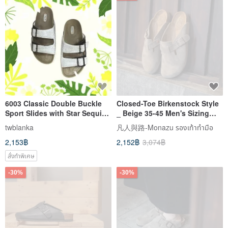
6003 Classic Double Buckle
Closed-Toe Birkenstock Style
Sport Slides with Star Sequins
_ Beige 35-45 Men's Sizing
and Genuine Leather - For
Product Page
twblanka
凡人與路-Monazu รองเท้าทำมือ
Women, Couples
2,153฿
2,152฿
3,074฿
สั่งทำพิเศษ
-30%
-30%