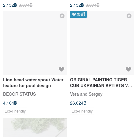
2,152฿
3,074฿
2,152฿
3,074฿
จัดส่งฟรี
Lion head water spout Water
ORIGINAL PAINTING TIGER
feature for pool design
CUB UKRAINIAN ARTISTS Vera
GONCHARENKO
DECOR STATUS
Vera and Sergey
4,164฿
26,024฿
Eco-Friendly
Eco-Friendly