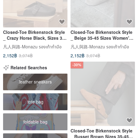
Closed-Toe Birkenstock Style
Closed-Toe Birkenstock Style
_ Crazy Horse Black, Sizes 35-
_ Beige 35-45 Sizes Women's
45 (Men's Listing)
Listing
凡人與路-Monazu รองเท้าทำมือ
凡人與路-Monazu รองเท้าทำมือ
2,152฿
3,074฿
2,152฿
3,074฿
-30%
Related Searches
leather sneakers
tote bag
foldable bag
Closed-Toe Birkenstock Style
_ Russet Brown Sizes 35-45