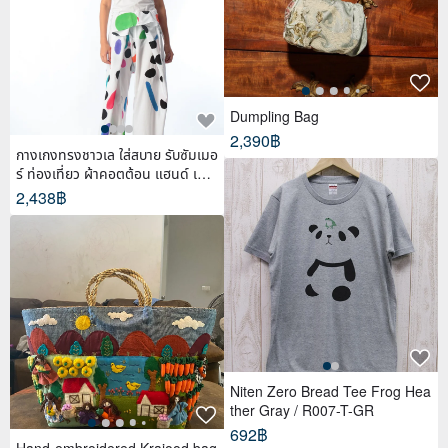
Dumpling Bag
2,390฿
กางเกงทรงชาวเล ใส่สบาย รับซัมเมอ
ร์ ท่องเที่ยว ผ้าคอตต้อน แฮนด์ เพ้น
ท์
2,438฿
Niten Zero Bread Tee Frog Hea
ther Gray / R007-T-GR
692฿
Hand-embroidered Krajood bag