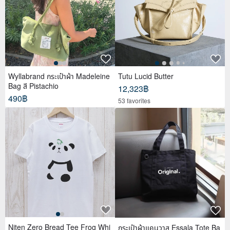
Wyllabrand กระเป๋าผ้า Madeleine
Tutu Lucid Butter
Bag สี Pistachio
12,323฿
490฿
53 favorites
Niten Zero Bread Tee Frog Whi
กระเป๋าผ้าแคนวาส Essala Tote Ba