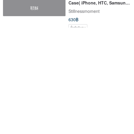
Case( iPhone, HTC, Samsung,
耶穌
Sony, LG, OPPO)
Stillnessmoment
630฿
สั่งทำพิเศษ
M3 Multi Pen for
ASUS WT300 Wireless
Android/Windows
Mouse/BK-RD Black-Red
Touchscreen Laptops
NovaPlus
asus-enjoy
1,695฿
676฿