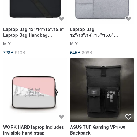
Laptop Bag 13"/14"/15"/15.6"
Laptop Bag
Laptop Bag Handbag
12"/13"/14"/15"/15.6"
Business Bag with Shoulder
Computer Bag Handbag
M.Y
M.Y
Strap
Business Bag Light Grey
728฿
910฿
645฿
806฿
WORK HARD laptop includes
ASUS TUF Gaming VP4700
invisible hand strap
Backpack