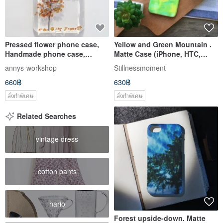
Pressed flower phone case,
Yellow and Green Mountain .
Handmade phone case,
Matte Case (iPhone, HTC,
iphone 7 plus plus, Winter
Samsung, Sony)
annys-workshop
Stillnessmoment
660฿
630฿
สั่งทำพิเศษ
สั่งทำพิเศษ
Related Searches
vintage dress
cotton pants
hario
Forest upside-down. Matte