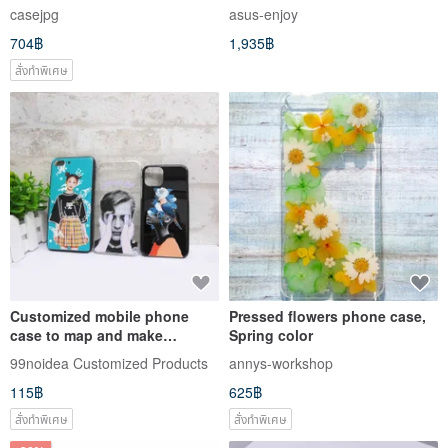
casejpg
asus-enjoy
704฿
1,935฿
สั่งทำพิเศษ
Customized mobile phone
Pressed flowers phone case,
case to map and make
Spring color
iPHONE/Samsung/HTC/SONY/
99noidea Customized Products
annys-workshop
ASUS mobile phone case
115฿
625฿
สั่งทำพิเศษ
สั่งทำพิเศษ