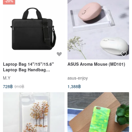
-20%
Laptop Bag 14"/15"/15.6"
ASUS Aroma Mouse (MD101)
Laptop Bag Handbag
Business Bag with Shoulder
M.Y
asus-enjoy
Strap
728฿
910฿
1,388฿