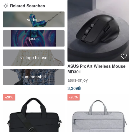
Related Searches
various
jesus
vintage blouse
ASUS ProArt Wireless Mouse
MD301
summer shirt
asus-enjoy
3,309฿
-20%
-20%