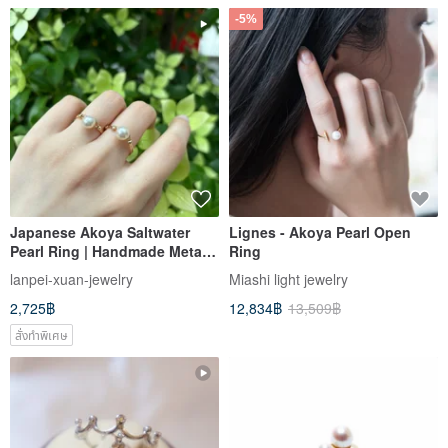
-5%
Japanese Akoya Saltwater
Lignes - Akoya Pearl Open
Pearl Ring | Handmade Metal
Ring
Weave | 14KGF Gold Filled
lanpei-xuan-jewelry
Miashi light jewelry
2,725฿
12,834฿
13,509฿
สั่งทำพิเศษ