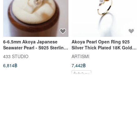
6-6.5mm Akoya Japanese
Akoya Pearl Open Ring 925
Seawater Pearl - S925 Sterling
Silver Thick Plated 18K Gold
Silver Crown Dangle Pearl
Gradual 2 Pearl Ring
433 STUDIO
ARTISMI
Ring - Adjustable Band
6,814฿
7,442฿
สั่งทำพิเศษ
จัดส่งฟรี