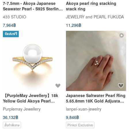
7-7.5mm - Akoya Japanese
Akoya pearl ring stacking
Seawater Pearl - S925 Sterling
stack ring
Silver Ring - Adjustable Band
433 STUDIO
JEWELRY and PEARL FUKUDA
7,964฿
11,296฿
จัดส่งฟรี
【PurpleMay Jewellery】18k
Japanese Saltwater Pearl Ring
Yellow Gold Akoya Pearl
5.65.8mm 18K Gold Adjustable
Diamond Ring Band R030
Band Ring
Purplemay Jewellery
lanpei-xuan-jewelry
36,132฿
9,846฿
สั่งทำพิเศษ
Pinkoi Exclusive