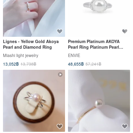
Lignes - Yellow Gold Akoya
Premium Platinum AKOYA
Pearl and Diamond Ring
Pearl Ring Platinum Pearl
Diamond Ring
Miashi light jewelry
ENVIE
13,052฿
13,738฿
48,655฿
57,241฿