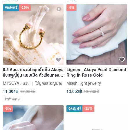
จัดส่งฟรี
-15%
-5%
5.5-6มม. แหวนไข่มุกน้ำเค็ม Akoya
Lignes - Akoya Pearl Diamond
สีชมพูญี่ปุ่น แบบเปิด ตัวเรือนทอง
Ring in Rose Gold
S925
MYSOYA · มิยะ ｜ ไข่มุกและอัญมณี
Miashi light jewelry
11,304฿
13,298฿
13,052฿
13,738฿
สั่งทำพิเศษ
-5%
จัดส่งฟรี
-15%