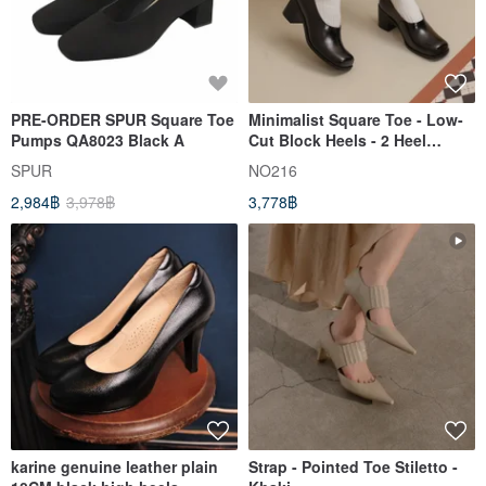
PRE-ORDER SPUR Square Toe
Minimalist Square Toe - Low-
Pumps QA8023 Black A
Cut Block Heels - 2 Heel
Heights - Black
SPUR
NO216
2,984฿
3,978฿
3,778฿
karine genuine leather plain
Strap - Pointed Toe Stiletto -