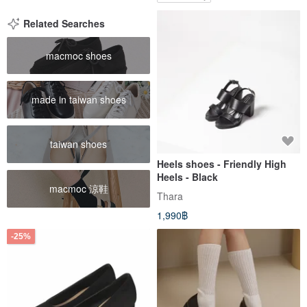
Related Searches
macmoc shoes
made in taiwan shoes
taiwan shoes
Heels shoes - Friendly High
Heels - Black
macmoc 涼鞋
Thara
1,990฿
-25%