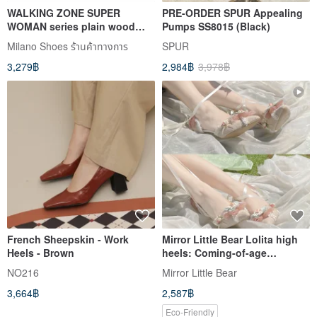
WALKING ZONE SUPER
PRE-ORDER SPUR Appealing
WOMAN series plain wood
Pumps SS8015 (Black)
grain high heels women's
Milano Shoes ร้านค้าทางการ
SPUR
shoes-milk tea Brown
3,279฿
2,984฿
3,978฿
French Sheepskin - Work
Mirror Little Bear Lolita high
Heels - Brown
heels: Coming-of-age
princess style, lace-up stiletto
NO216
Mirror Little Bear
heels, pink, gorgeous Lolita,
3,664฿
2,587฿
bridal shoes.
Eco-Friendly