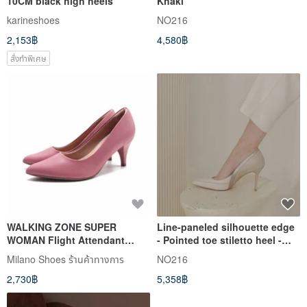
10CM black high heels
Khaki
karineshoes
NO216
2,153฿
4,580฿
สั่งทำพิเศษ
WALKING ZONE SUPER
Line-paneled silhouette edge
WOMAN Flight Attendant
- Pointed toe stiletto heel -
Series Pointed Toe Fashion
White
Milano Shoes ร้านค้าทางการ
NO216
Classic Heels Women's Shoes
2,730฿
5,358฿
- Pink