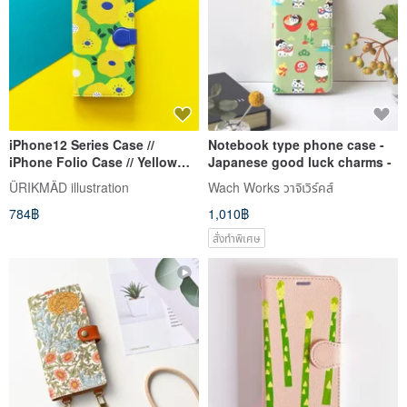
iPhone12 Series Case //
Notebook type phone case -
iPhone Folio Case // Yellow
Japanese good luck charms -
Flower
ÜRIKMÄD illustration
Wach Works วาจิเวิร์คส์
784฿
1,010฿
สั่งทำพิเศษ