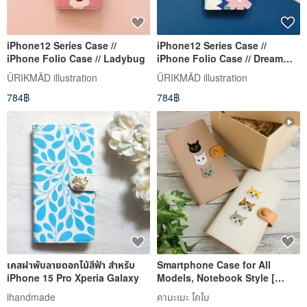
iPhone12 Series Case //
iPhone12 Series Case //
iPhone Folio Case // Ladybug
iPhone Folio Case // Dream
Flower
ÜRIKMÄD illustration
ÜRIKMÄD illustration
784฿
784฿
เคสฝาพับลายดอกไม้สีฟ้า สำหรับ
Smartphone Case for All
iPhone 15 Pro Xperia Galaxy
Models, Notebook Style [
Three Cats ] Genuine Leather
ihandmade
คามะเมะ โคโบ
Cat Ginger Tabby iPhone