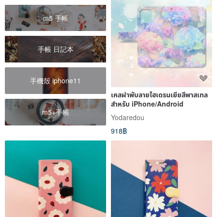
m5 手帳
手帳 日記本
手機殼 iphone11
เคสฝาพับลายไฮเดรนเยียสีพาสเทล
สำหรับ iPhone/Android
m5+手帳
Yodaredou
918฿