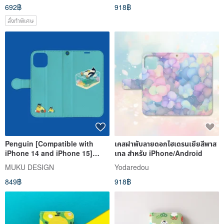
692฿
918฿
Android A091I
สั่งทำพิเศษ
Penguin [Compatible with
เคสฝาพับลายดอกไฮเดรนเยียสีพาส
iPhone 14 and iPhone 15]
เทล สำหรับ iPhone/Android
Notebook-style Penguin Float
MUKU DESIGN
Yodaredou
Sea [Available for all models]
849฿
918฿