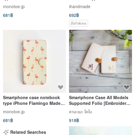
order
iPhone XR iPhone 11 Xperia
monotoe-jp
ihandmade
10 IV Galaxy S23 Android
681฿
692฿
สั่งทำพิเศษ
Smartphone case notebook
Smartphone Case All Models
type iPhone Flamingo Made-
Supported Folio [Embroidered
to-order
Initial] Ivory wine-red yellow
monotoe-jp
คามะเมะ โคโบ
iPhone A041I
681฿
918฿
Related Searches