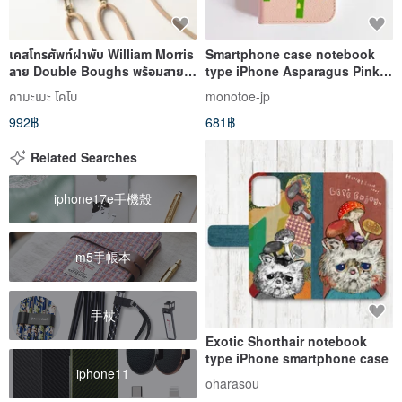
เคสโทรศัพท์ฝาพับ William Morris
Smartphone case notebook
ลาย Double Boughs พร้อมสาย
type iPhone Asparagus Pink
สะพาย (ทุกรุ่น)
Made to order
คามะเมะ โคโบ
monotoe-jp
992฿
681฿
Related Searches
iphone17e手機殼
m5手帳本
手杖
Exotic Shorthair notebook
type iPhone smartphone case
iphone11
oharasou