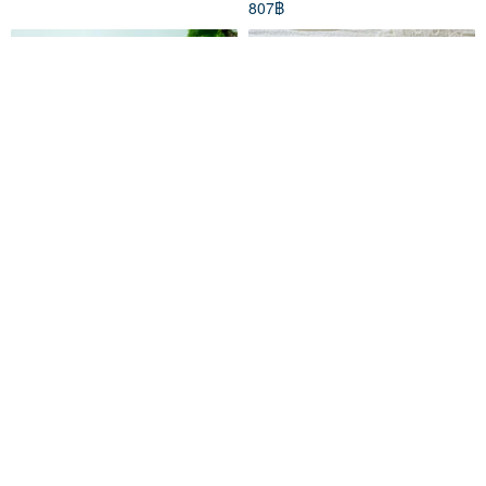
807฿
Smartphone Case - Universal
Autumn Premonition
Fit Notebook Type
Smartphone Case Notebook
[Embroidered Lily of the
Type Case iPhone 12 iPhone
คามะเมะ โคโบ
ihandmade
Valley] Genuine Leather Blue
XR iPhone 11 Xperia 10 IV
918฿
692฿
iPhone Android A080I
Galaxy S23 Android
สั่งทำพิเศษ