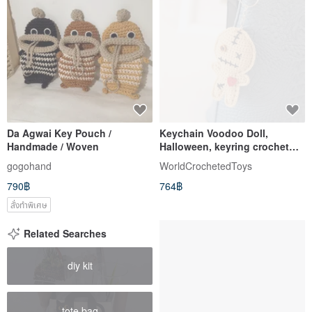
Da Agwai Key Pouch /
Keychain Voodoo Doll,
Handmade / Woven
Halloween, keyring crochet
charm, heart, 针织玩具, 吊飾, 包
gogohand
WorldCrochetedToys
包掛飾
790฿
764฿
สั่งทำพิเศษ
Related Searches
diy kit
tote bag