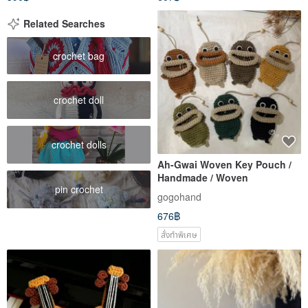
Related Searches
crochet bag
crochet doll
crochet dolls
Ah-Gwai Woven Key Pouch /
Handmade / Woven
pin crochet
gogohand
676฿
สั่งทำพิเศษ