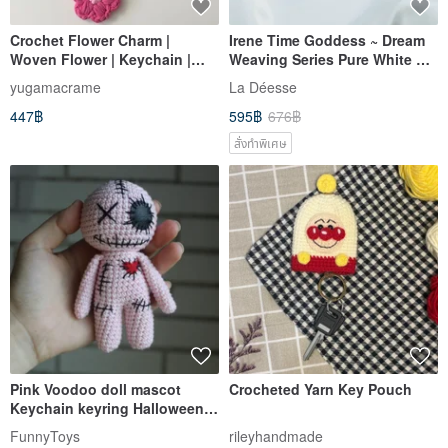
Crochet Flower Charm |
Irene Time Goddess ~ Dream
Woven Flower | Keychain |
Weaving Series Pure White &
Cute Accessory
Rainbow Daisy Woven Charm
yugamacrame
La Déesse
Phone Lanyard Keychain
447฿
595฿
676฿
สั่งทำพิเศษ
Pink Voodoo doll mascot
Crocheted Yarn Key Pouch
Keychain keyring Halloween
gift Decor Crochet Witchcraft
FunnyToys
rileyhandmade