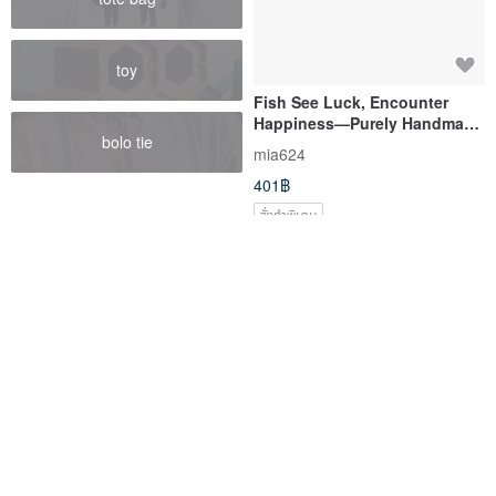
toy
Fish See Luck, Encounter
Happiness—Purely Handmade
bolo tie
Crocheted Charms/Keychains
mia624
401฿
สั่งทำพิเศษ
Plump Mini Clasp Coin Purse
ปลาไข่ตุ้งติ้ง, Fishing blinkblink