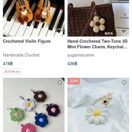
Crocheted Violin Figure
Hand-Crocheted Two-Tone 3D
Mini Flower Charm, Keychain,
Bag Charm
Handmade Crochet
yugamacrame
478฿
436฿
สั่งทำพิเศษ
-12%