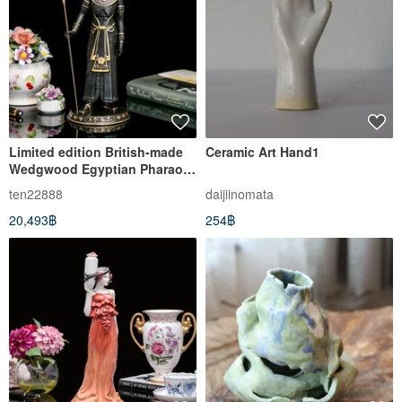
Limited edition British-made
Ceramic Art Hand1
Wedgwood Egyptian Pharaoh
basalt ceramic statue
ten22888
daijiinomata
sculpture collection
20,493฿
254฿
decoration