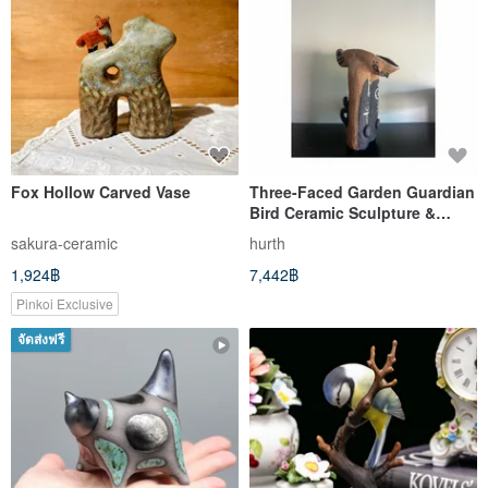
Fox Hollow Carved Vase
Three-Faced Garden Guardian
Bird Ceramic Sculpture &
Planter
sakura-ceramic
hurth
1,924฿
7,442฿
Pinkoi Exclusive
จัดส่งฟรี