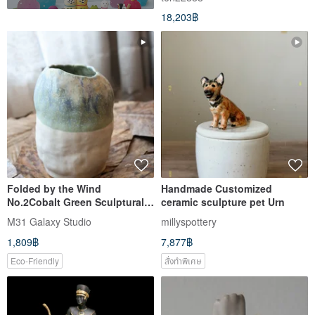
art collection decoration
18,203฿
Folded by the Wind
Handmade Customized
No.2Cobalt Green Sculptural
ceramic sculpture pet Urn
Ceramic Vase
M31 Galaxy Studio
millyspottery
1,809฿
7,877฿
Eco-Friendly
สั่งทำพิเศษ