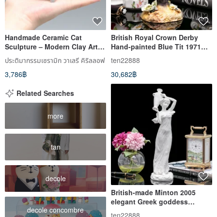
Handmade Ceramic Cat
British Royal Crown Derby
Sculpture – Modern Clay Art
Hand-painted Blue Tit 1971
Figurine, Unique Animal
Classic Collection Ceramic
ประติมากรรมเซรามิก วาเลรี คิริลลอฟ
ten22888
Decor,
Bird Ornament Sculpture
3,786฿
30,682฿
Related Searches
more
tan
decole
British-made Minton 2005
elegant Greek goddess
decole concombre
ceramic doll statue sculpture
ten22888