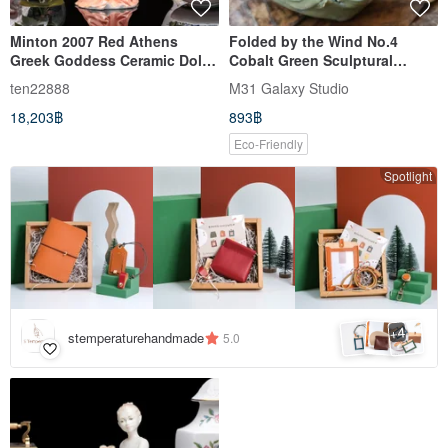
Minton 2007 Red Athens
Folded by the Wind No.4
Greek Goddess Ceramic Doll
Cobalt Green Sculptural
Statue Sculpture Art
Ceramic Vase
ten22888
M31 Galaxy Studio
Collection Made in the UK
18,203฿
893฿
Eco-Friendly
Spotlight
4
+
stemperaturehandmade
5.0