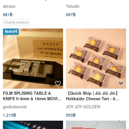
Offer Ends 8/23
abrazo
Ystudio
881฿
687฿
Charity product
จัดส่งฟรี
FILM SPLISING TABLE &
【Quick Ship | Jiǔ Jiǔ Jīn】
KNIFE fr 8mm & 16mm MOVIE
Hokkaido Cheese Tart - 8
FILM MAKING KMZ BOX RARE
Pieces
geokubanoid
JOY JOY GOLDEN
DEVICE
1,215฿
550฿