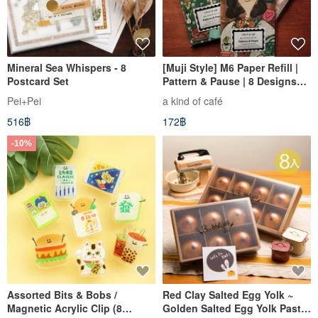
Mineral Sea Whispers - 8
[Muji Style] M6 Paper Refill |
Postcard Set
Pattern & Pause | 8 Designs
Total
Pei+Pei
a kind of café
516฿
172฿
-10%
Assorted Bits & Bobs /
Red Clay Salted Egg Yolk ~
Magnetic Acrylic Clip (8
Golden Salted Egg Yolk Pastry