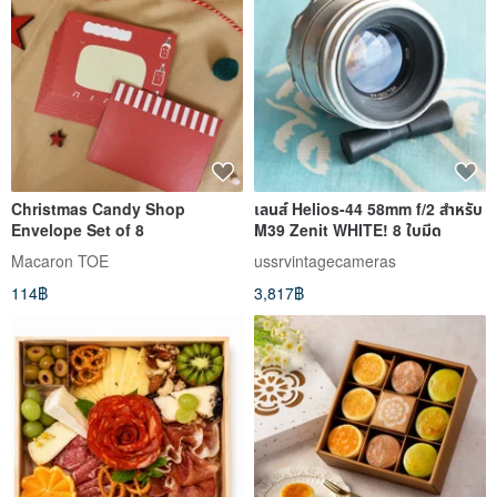
Christmas Candy Shop
เลนส์ Helios-44 58mm f/2 สำหรับ
Envelope Set of 8
M39 Zenit WHITE! 8 ใบมีด
Macaron TOE
ussrvintagecameras
114฿
3,817฿