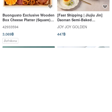
Buongusto Exclusive Wooden
[Fast Shipping | Jiujiu Jin]
Box Cheese Platter (Square)
Daonan Semi-Baked
for 6-8 people
Cheesecake 8 pcs (Assorted)
42933594
JOY JOY GOLDEN
3,069฿
447฿
สั่งทำพิเศษ
Exquisite Golden Brick (Filled)
8cm Girl PET Tape / With
Chocolate Series (8 pcs) Gift
Release Liner, Glossy Clear #8
Box - CoCa MaMa Chocolate