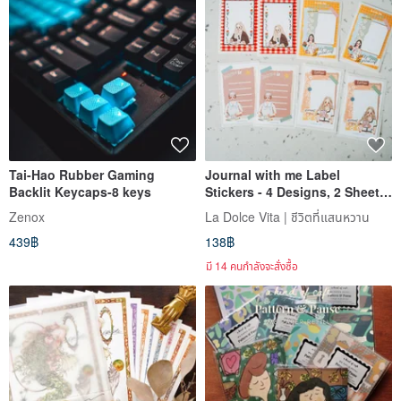
Tai-Hao Rubber Gaming
Journal with me Label
Backlit Keycaps-8 keys
Stickers - 4 Designs, 2 Sheets
Each, 8 Sheets Total
Zenox
La Dolce Vita | ชีวิตที่แสนหวาน
439฿
138฿
มี 14 คนกำลังจะสั่งซื้อ