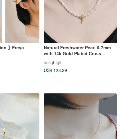
tion 】Freya
Natural Freshwater Pearl 6-7mm
with 14k Gold Plated Cross
Pendant Necklace / Handmade /
belightgift
Original Design /
US$ 128.29