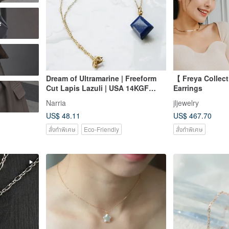
e
Dream of Ultramarine | Freeform
【 Freya Collec
Cut Lapis Lazuli | USA 14KGF
Earrings
Gold-Filled Necklace
Narria
jljewelry
US$ 48.11
US$ 467.70
สั่งทำพิเศษ
Eco-Friendly
สั่งทำพิเศษ