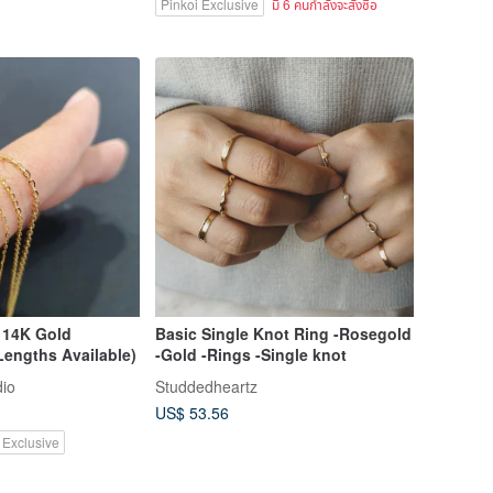
Pinkoi Exclusive
มี 6 คนกำลังจะสั่งซื้อ
 14K Gold
Basic Single Knot Ring -Rosegold
Lengths Available)
-Gold -Rings -Single knot
dio
Studdedheartz
US$ 53.56
 Exclusive