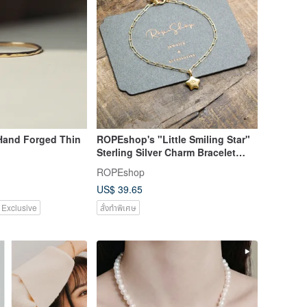
Hand Forged Thin
ROPEshop's "Little Smiling Star"
Sterling Silver Charm Bracelet
with 14KGF Gold Fill.
ROPEshop
US$ 39.65
 Exclusive
สั่งทำพิเศษ