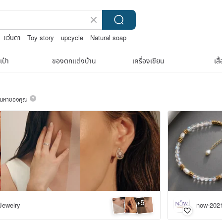
แว่นตา
Toy story
upcycle
Natural soap
ี่ปุ่น
เป๋า
ของตกแต่งบ้าน
เครื่องเขียน
เสื
ค้นหาของคุณ
5
+
Jewelry
now-202