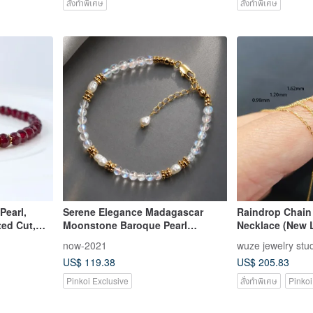
สั่งทำพิเศษ
สั่งทำพิเศษ
Pearl,
Serene Elegance Madagascar
Raindrop Chain
ted Cut,
Moonstone Baroque Pearl
Necklace (New 
d, Gift
Bracelet Delicate Bracelet Fine
now-2021
wuze jewelry stu
Jewelry Natural Crystal
US$ 119.38
US$ 205.83
Pinkoi Exclusive
สั่งทำพิเศษ
Pinkoi