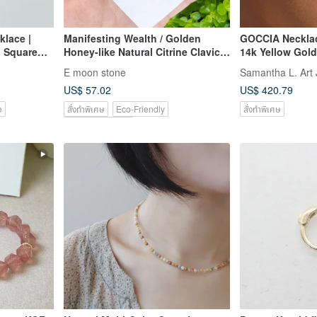
klace |
Manifesting Wealth / Golden
GOCCIA Necklace
| Square
Honey-like Natural Citrine Clavicle
14k Yellow Gold
Necklace with Fresh, Tender-
E moon stone
Samantha L. Art 
toned 14K Gold Filled Accents
US$ 57.02
US$ 420.79
e
สั่งทำพิเศษ
Eco-Friendly
สั่งทำพิเศษ
Pinkoi Exclusive