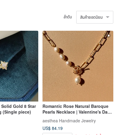
ลำดับ
สินค้ายอดนิยม
olid Gold 8 Star
Romantic Rose Natural Baroque
 (Single piece)
Pearls Necklace | Valentine's Day
14K Gold-Plating
aesthea Handmade Jewelry
US$ 84.19