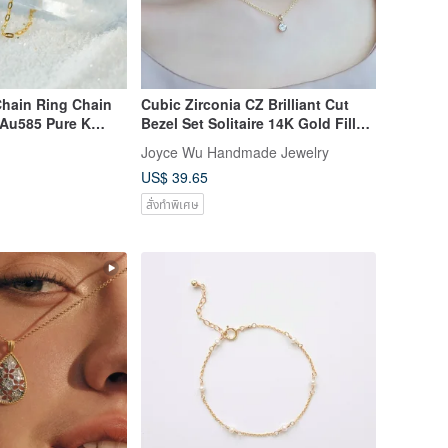
Chain Ring Chain
Cubic Zirconia CZ Brilliant Cut
 Au585 Pure K
Bezel Set Solitaire 14K Gold Filled
Tail R
Necklace
Joyce Wu Handmade Jewelry
US$ 39.65
สั่งทำพิเศษ