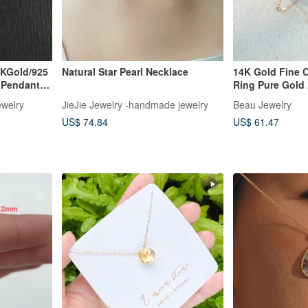
4KGold/925
Natural Star Pearl Necklace
14K Gold Fine 
 Pendant.
Ring Pure Gold
Gold Thin Ring 
ewelry
JieJie Jewelry -handmade jewelry
Beau Jewelry
US$ 74.84
US$ 61.47