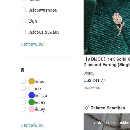
เครื่องเพชรพลอย
ไข่มุก
เครื่องประดับพลอย
แสดงเพิ่มเติม
【8 BIJOU】14K Solid G
Diamond Earring (Singl
สี
8bijou
US$ 241.77
สีทอง
สั่งทำพิเศษ
ขาว
สีน้ำเงิน
สีเขียว
Related Searches
สึชมพู
vintage dior neckla
แสดงเพิ่มเติม