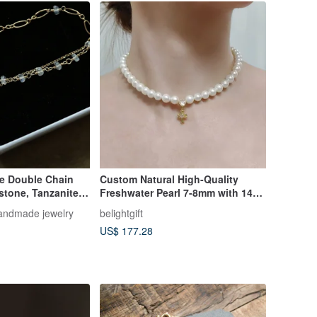
e Double Chain
Custom Natural High-Quality
stone, Tanzanite,
Freshwater Pearl 7-8mm with 14k
, Peridot
Gold Plated Cross Necklace
handmade jewelry
belightgift
US$ 177.28