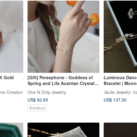
4K Gold
[Gift] Persephone - Goddess of
Luminous Danc
Spring and Life Austrian Crystal
Bracelet | Moon
Pearl Bracelet
Pink Tourmaline
one Creation
One N Only Jewelry
JieJie Jewelry -
US$ 92.65
US$ 137.20
สั่งทำพิเศษ