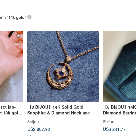
วกับ “
14k gold
”
1ct lab-
【8 BIJOU】14K Solid Gold
【8 BIJOU】14K S
t 18k gold
Sapphire & Diamond Necklace
Diamond Earring
8bijou
8bijou
US$ 807.92
US$ 241.77