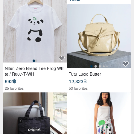
Niten Zero Bread Tee Frog Whi
te / R007-T-WH
Tutu Lucid Butter
692฿
12,323฿
25 favorites
53 favorites