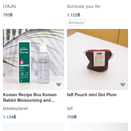
package (including a bottle of
LYAJIN
illuminate your life
Korean flavor)
793฿
1,122฿
สั่งทำพิเศษ
Korean Recipe Box Korean
faff Pouch mini Dot Plum
Rabbit Moisturizing and
Soothing Essence
kidslikeplanet
faff
1,134฿
709฿