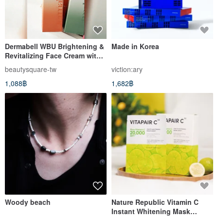
Dermabell WBU Brightening &
Made in Korea
Revitalizing Face Cream with
Complimentary Limited
beautysquare-tw
viction:ary
Edition Christmas Travel
1,088฿
1,682฿
Pouch
Woody beach
Nature Republic Vitamin C
Instant Whitening Mask