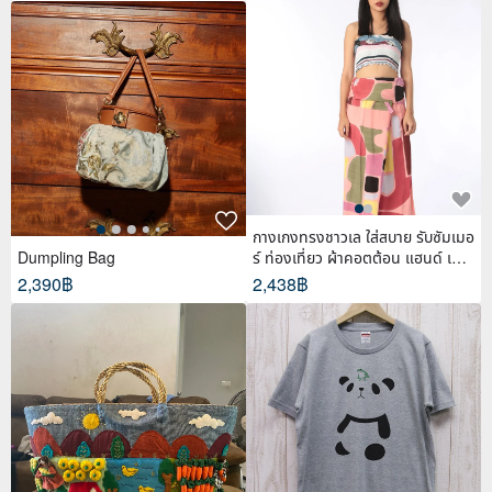
กางเกงทรงชาวเล ใส่สบาย รับซัมเมอ
Dumpling Bag
ร์ ท่องเที่ยว ผ้าคอตต้อน แฮนด์ เพ้น
ท์
2,390฿
2,438฿