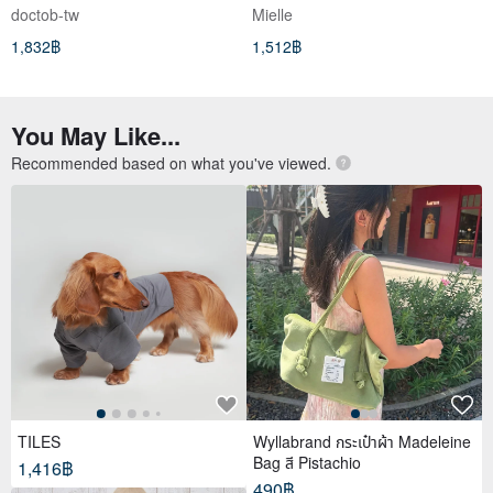
Ampoule - DOCTOR Korean
Solution | Soothes sensitive
doctob-tw
Mielle
Vegan Skincare
scalp discomfort
1,832฿
1,512฿
You May Like...
Recommended based on what you've viewed.
TILES
Wyllabrand กระเป๋าผ้า Madeleine
Bag สี Pistachio
1,416฿
490฿