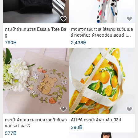
กระเป๋าผ้าแคนวาส Essala Tote Ba
กางเกงทรงชาวเล ใส่สบาย รับซัมเมอ
g
ร์ ท่องเที่ยว ผ้าคอตต้อน แฮนด์ เพ้น
ท์
790฿
2,438฿
กระเป๋าผ้าแคนวาสลายควอกก้ากับพว
ATIPA กระเป๋าผ้าลายส้ม มีซิป
งสตรอว์เบอร์รี
390฿
577฿