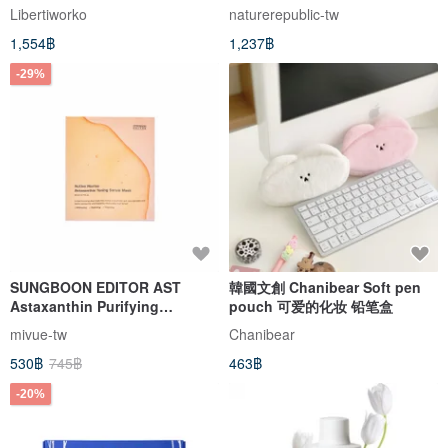
Brightening Vitamin C Mask
Libertiworko
naturerepublic-tw
10 pieces
1,554฿
1,237฿
-29%
SUNGBOON EDITOR AST
韓國文創 Chanibear Soft pen
Astaxanthin Purifying
pouch 可爱的化妆 铅笔盒
Essence Mask - Pack of 5
mivue-tw
Chanibear
530฿
745฿
463฿
-20%