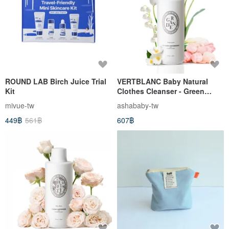
ROUND LAB Birch Juice Trial
VERTBLANC Baby Natural
Kit
Clothes Cleanser - Green
Fragrance (1000ml)
mivue-tw
ashababy-tw
449฿
561฿
607฿