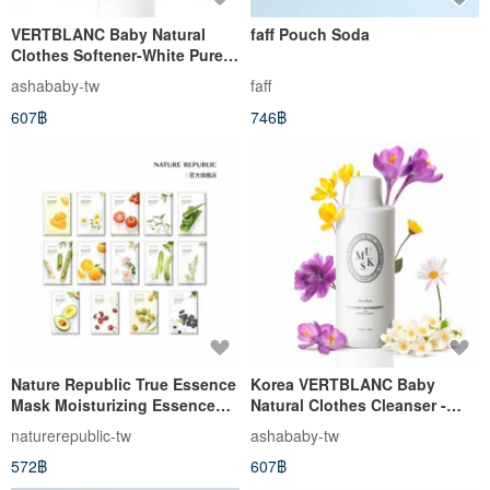
VERTBLANC Baby Natural
faff Pouch Soda
Clothes Softener-White Pure
(1000ml)
ashababy-tw
faff
607฿
746฿
Nature Republic True Essence
Korea VERTBLANC Baby
Mask Moisturizing Essence
Natural Clothes Cleanser -
Gentle 10pcs
White Musk (1000ml)
naturerepublic-tw
ashababy-tw
572฿
607฿