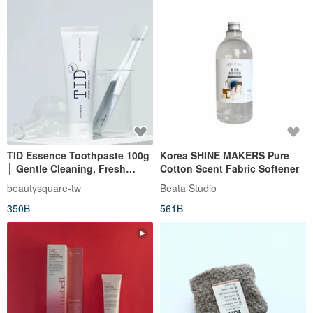
TID Essence Toothpaste 100g
Korea SHINE MAKERS Pure
│ Gentle Cleaning, Fresh
Cotton Scent Fabric Softener
Breath, Korean Quality Care
beautysquare-tw
Beata Studio
350฿
561฿