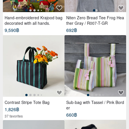
Hand-embroidered Krajood bag
Niten Zero Bread Tee Frog Hea
decorated with all hands.
ther Gray / R007-T-GR
9,590฿
692฿
Contrast Stripe Tote Bag
Sub-bag with Tassel / Pink Bord
er
1,826฿
660฿
37 favorites