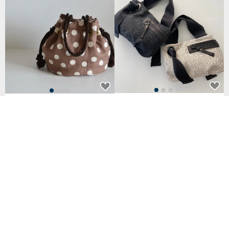
กระเป๋าโท้ทผ้าก้างปลาทวีตไซส์ S (รุ่น
Linen Dot Marine Bag Marron B
ลิมิเต็ด Pom-Pom)
rown
2,902฿
2,801฿
32 favorites