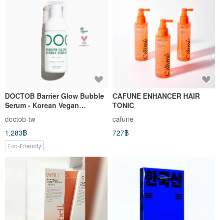
DOCTOB Barrier Glow Bubble
CAFUNE ENHANCER HAIR
Serum - Korean Vegan
TONIC
Skincare Brand
doctob-tw
cafune
1,283฿
727฿
Eco-Friendly