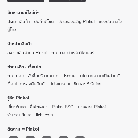
ค้นหางานดีไซน์ดีๆ
ประเภทสินค้า
บันทึกดีไซน์
บัตรของขวัญ Pinkoi
แรงบันดาลใจ
ตู้โชว์
จำหน่ายสินค้า
ลงขายสินค้าบน Pinkoi
ถาม-ตอบสำหรับดีไซเนอร์
ช่วยเหลือ / เงื่อนไข
ถาม-ตอบ
สั่งซื้อปริมาณมาก
ประกาศ
นโยบายความเป็นส่วนตัว
เงื่อนไขการส่งคืนสินค้า
โปรแกรมสมาชิกและ P Coins
รู้จัก Pinkoi
เกี่ยวกับเรา
สื่อโฆษณา
Pinkoi ESG
มาสคอส Pinkoi
ร่วมงานกับเรา
iichi.com
ติดตาม Pinkoi