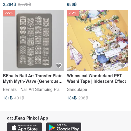
2,264฿
2,572฿
686฿
-55%
-12%
BEnails Nail Art Transfer Plate
Whimsical Wonderland PET
Myth Myth-Wave (Generous
Washi Tape | Iridescent Effect
Edition) BN008 Nail Art DIY
BEnails - Nail Art Stamping Plates
Sandutape
Printing Plate
181฿
401฿
184฿
208฿
ดาวน์โหลด Pinkoi App