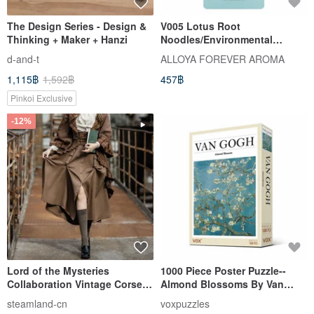
The Design Series - Design &
V005 Lotus Root
Thinking + Maker + Hanzi
Noodles/Environmental
Protection Glue
d-and-t
ALLOYA FOREVER AROMA
1,115฿
1,592฿
457฿
Pinkoi Exclusive
-12%
Lord of the Mysteries
1000 Piece Poster Puzzle--
Collaboration Vintage Corset
Almond Blossoms By Van
Skirt Combo / Forsetti Series
Gogh
steamland-cn
voxpuzzles
Mid-Length Skirt Design