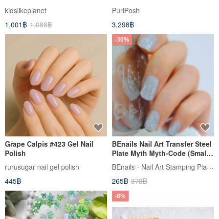
Medical Beauty Repair, A New
kidslikeplanet
PuriPosh
Approach to Skincare
1,001฿
1,088฿
3,298฿
-30%
Grape Calpis #423 Gel Nail
BEnails Nail Art Transfer Steel
Polish
Plate Myth Myth-Code (Small
Square Edition) FS08 Nail Art
BEnails - Nail Art Stamping Plates
rurusugar nail gel polish
Printing DIY Tool
445฿
265฿
378฿
-8%