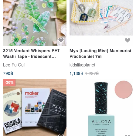
3215 Verdant Whispers PET
Mys-[Lasting Mist] Manicurist
Washi Tape - Iridescent
Practice Set 7ml
Finish, 10m Roll
Lee Fu Gui
kidslikeplanet
790฿
1,139฿
1,237฿
-30%