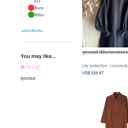
ขาว
สีแดง
สีเขียว
แสดงเพิ่มเติม
ชุดเดรสผ้าลินินทรงเอคอกล
You may like...
Lily andantino -เวลาของฉัน
秋 ワンピ
US$ 226.87
ชุดเดรส