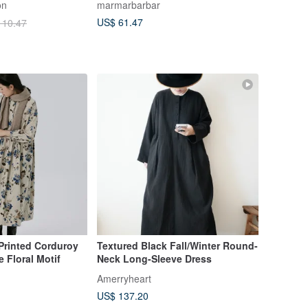
on
marmarbarbar
US$ 61.47
110.47
Printed Corduroy
Textured Black Fall/Winter Round-
 Floral Motif
Neck Long-Sleeve Dress
Amerryheart
US$ 137.20