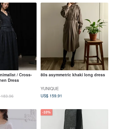
imalist / Cross-
80s asymmetric khaki long dress
inen Dress
YUNIQUE
US$ 159.91
 183.96
-10%