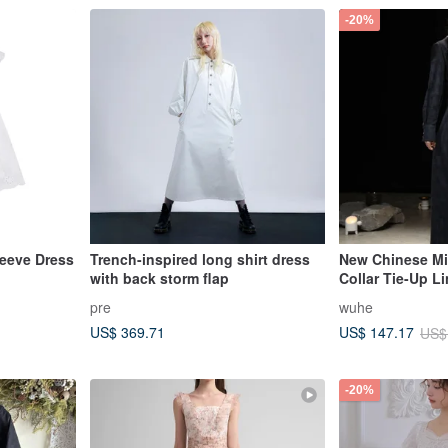
-20%
leeve Dress
Trench-inspired long shirt dress
New Chinese Min
with back storm flap
Collar Tie-Up L
pre
wuhe
US$ 369.71
US$ 147.17
US$
-20%