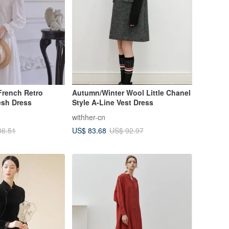
French Retro
Autumn/Winter Wool Little Chanel
sh Dress
Style A-Line Vest Dress
withher-cn
US$ 83.68
86.51
US$ 92.97