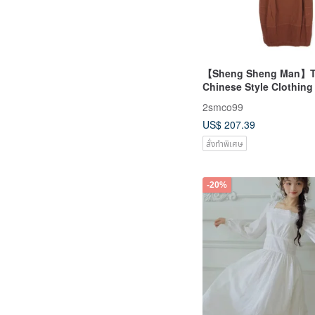
【Sheng Sheng Man】T
Chinese Style Clothin
Sheng Man - Latest Sty
2smco99
Inspired High Neck Lo
US$ 207.39
Autumn Cotton Dress
สั่งทำพิเศษ
-20%