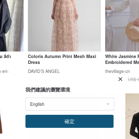
ม สีดำ
Coloris Autumn Print Mesh Maxi
White Jasmine 
Dress
Embroidered Me
 eri-
DAVID’S ANGEL
thevillage-cn
US$ 712.68
US$ 69.21
US$ 
我們建議的瀏覽環境
確定