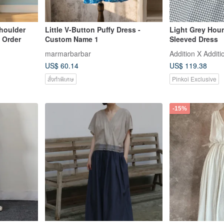
Shoulder
Little V-Button Puffy Dress -
Light Grey Hou
 Order
Custom Name 1
Sleeved Dress
marmarbarbar
Addition X Additi
US$ 60.14
US$ 119.38
สั่งทำพิเศษ
Pinkoi Exclusive
-15%