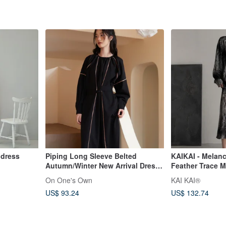
 dress
Piping Long Sleeve Belted
KAIKAI - Melanc
Autumn/Winter New Arrival Dress
Feather Trace M
for Women
On One's Own
KAI KAI®
US$ 93.24
US$ 132.74