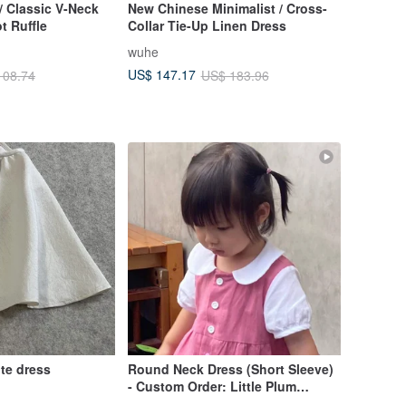
/ Classic V-Neck
New Chinese Minimalist / Cross-
t Ruffle
Collar Tie-Up Linen Dress
wuhe
US$ 147.17
108.74
US$ 183.96
te dress
Round Neck Dress (Short Sleeve)
- Custom Order: Little Plum
Blossom