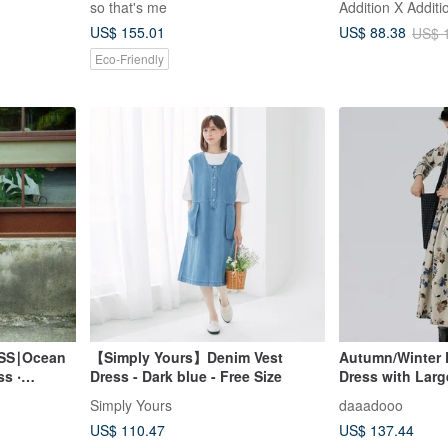
so that's me
Addition X Additi
US$ 155.01
US$ 88.38
US$ 
Eco-Friendly
SS∣Ocean
【Simply Yours】Denim Vest
Autumn/Winter 
s ‧
Dress - Dark blue - Free Size
Dress with Large
Simply Yours
daaadooo
US$ 110.47
US$ 137.44