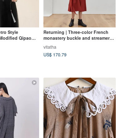
tro Style
Returning | Three-color French
Modified Qipao
monastery buckle and streamer
g Fastenings
dress with belt and plain loose
vitatha
silhouette
US$ 170.79