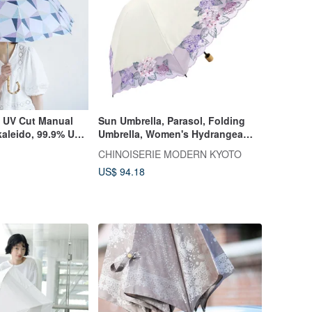
 UV Cut Manual
Sun Umbrella, Parasol, Folding
aleido, 99.9% UV
Umbrella, Women's Hydrangea
asol
Cutwork Embroidery Parasol, Mini
CHINOISERIE MODERN KYOTO
Folding Sun Umbrella
US$ 94.18