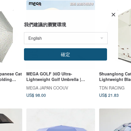
我們建議的瀏覽環境
確定
anese Cat
MEGA GOLF 30D Ultra-
Shuanglong Cat
olding
Lightweight Golf Umbrella |
Lightweight Bl
d Rainy
Lightweight Umbrella, Sun & Rain,
Umbrella / Sun 
MEGA JAPAN COOUV
TDN RACING
s
Light Blocking, Noticeably Cooler
Folding Umbrel
US$ 98.00
US$ 21.83
Umbrella (off-wh