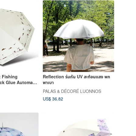
 Fishing
Reflection ร่มกัน UV สะท้อนแสง พก
ack Glue Automatic
พาเบา
Protection Parasol
PALAS & DÉCORÉ LUONNOS
la Windproof Rain
US$ 36.82
ite)