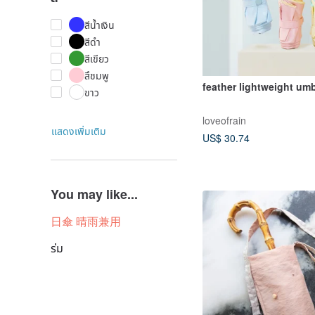
สีน้ำเงิน
สีดำ
สีเขียว
สึชมพู
feather lightweight umb
ขาว
loveofrain
แสดงเพิ่มเติม
US$ 30.74
You may like...
日傘 晴雨兼用
ร่ม