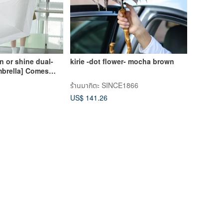
 or shine dual-
kirie -dot flower- mocha brown
mbrella] Comes
or help and safety
ร้านมากิตะ SINCE1866
US$ 141.26