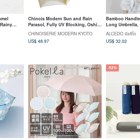
amel
Chinois Modern Sun and Rain
Bamboo Handle
 Rainy
Parasol, Fully UV Blocking, Oshi
Long Umbrella, 
Light, UV
Color, Tricolor Piping Kawa-bari
protection, Par
CHINOISERIE MODERN KYOTO
ALCEDO อัลซีโด
Long Sun and Rain Parasol
US$ 48.97
US$ 32.02
-52%