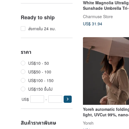
White Magnolia Ultralig
Sunshade Umbrella Tri-
Vinyl Umbrella
Charmuse Store
Ready to ship
US$ 31.94
ส่งภายใน 24 ชม.
ราคา
US$10 - 50
US$50 - 100
US$100 - 150
US$150 ขึ้นไป
US$
-
Yoreh automatic foldin
light, UVCut 99%, nano
waterproof, gift, gray
สินค้าราคาพิเศษ
Yoreh