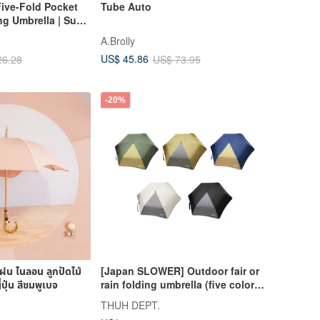
Five-Fold Pocket
Tube Auto
ng Umbrella | Sun
 | UV Protection
A.Brolly
Parasol
US$ 45.86
26.28
US$ 73.95
-20%
ฝน ไนลอน ลูกปัดไม้
[Japan SLOWER] Outdoor fair or
่ปุ่น สีชมพูเบจ
rain folding umbrella (five colors
optional)
THUH DEPT.