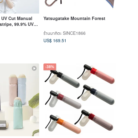
 UV Cut Manual
Yatsugatake Mountain Forest
stripe, 99.9% UV
asol
ร้านมากิตะ SINCE1866
US$ 169.51
-38%