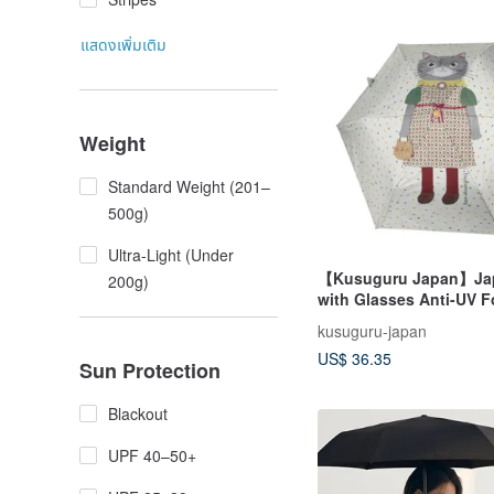
แสดงเพิ่มเติม
Weight
Standard Weight (201–
500g)
Ultra-Light (Under
【Kusuguru Japan】Jap
200g)
with Glasses Anti-UV F
Umbrella for Sunny an
kusuguru-japan
Days - Gray-Green Dot
US$ 36.35
Sun Protection
Blackout
UPF 40–50+