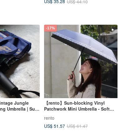
US$ 35.28
US$ 44.10
-17%
intage Jungle
【rento】Sun-blocking Vinyl
ng Umbrella | Sun
Patchwork Mini Umbrella - Soft
Floral Whisper (Gentle Purple)
rento
US$ 51.57
US$ 61.47