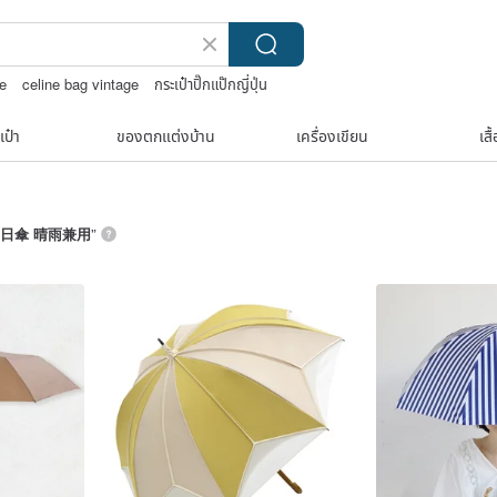
e
celine bag vintage
กระเป๋าปิ๊กแป๊กญี่ปุ่น
ral soap
เป๋า
ของตกแต่งบ้าน
เครื่องเขียน
เสื
日傘 晴雨兼用
”