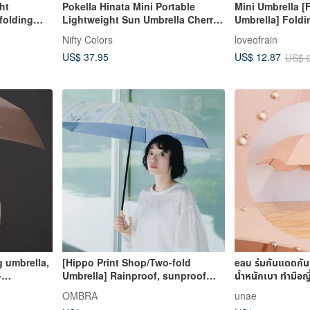
ht
Pokella Hinata Mini Portable
Mini Umbrella [
folding
Lightweight Sun Umbrella Cherry
Umbrella] Foldi
Print | 100% Light Blocking
& Rain Umbrella
Nifty Colors
loveofrain
Umbrella | Mini 
US$ 37.95
US$ 12.87
US$ 
g umbrella,
[Hippo Print Shop/Two-fold
eau ร่มกันแดดกัน
-
Umbrella] Rainproof, sunproof
น้ำหนักเบา ทำมือญี
and anti-UV super water-repellent
OMBRA
unae
folding umbrella for both sunny