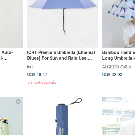
y Auto-
ICRT Premium Umbrella [Ethereal
Bamboo Handle
i-
Blues] For Sun and Rain Use,
Long Umbrella,k
on, and
Ultra-Fine, Ultra-Light, 99.5% UV
protection , Par
icrt
ALCEDO อัลซีโด
ack)
Protection
US$ 48.47
US$ 32.02
มี 9 คนกำลังจะสั่งซื้อ