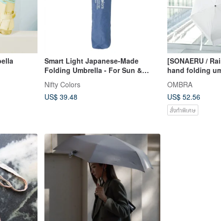
ella
Smart Light Japanese-Made
[SONAERU / Rain
Folding Umbrella - For Sun &
hand folding u
Rain, UV Blocking, Heat
with a whistle f
Nifty Colors
OMBRA
Insulation, Ultra-Lightweight
reflective strips
US$ 39.48
US$ 52.56
Series
สั่งทำพิเศษ