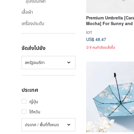
อุปกรณ์กีฬา
เสื้อผ้า
Premium Umbrella [Car
เครื่องประดับ
Mocha] For Sunny and
Days, Ultra-Thin, Ultra-
icrt
Block 99.5%
US$ 48.47
จัดส่งไปยัง
มี 9 คนกำลังจะสั่งซื้อ
สหรัฐอเมริกา
ประเทศ
ญี่ปุ่น
ไต้หวัน
ประเทศ / พื้นที่ทั้งหมด