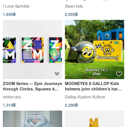
I Love Sprinkle
Swan kids
1,695฿
2,055฿
ZOOM Series — Epic Journeys
MOONEYES X GALLOP Kids
through Circles, Squares &
helmets joint children's hat
Triangles
(Silver order
viction:ary
Gallop Kustom Kulture
1,319฿
2,290฿