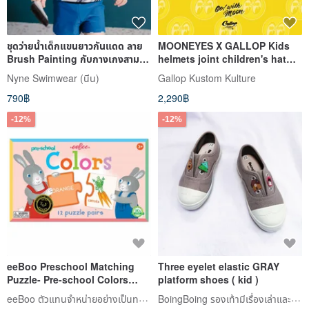
ชุดว่ายน้ำเด็กแขนยาวกันแดด ลาย
MOONEYES X GALLOP Kids
Brush Painting กับกางเกงสามสี
helmets joint children's hat
ใส่ได้สองด้าน
(yellow order)
Nyne Swimwear (นีน)
Gallop Kustom Kulture
790฿
2,290฿
-12%
-12%
eeBoo Preschool Matching
Three eyelet elastic GRAY
Puzzle- Pre-school Colors
platform shoes ( kid )
Puzzle Pairs Know Colors
eeBoo ตัวแทนจำหน่ายอย่างเป็นทางการในไต้หวัน
BoingBoing รองเท้ามีเรื่องเล่าและกระเป๋าลายวาดมือ