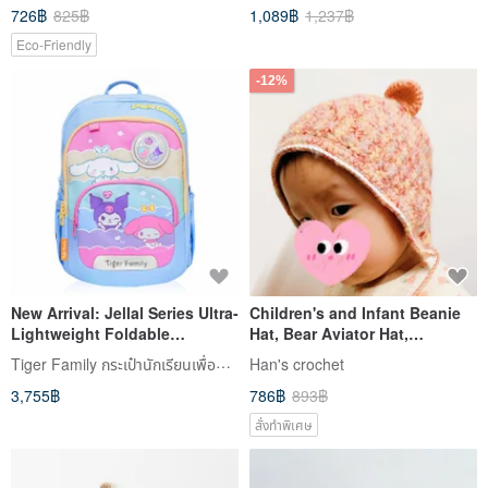
726฿
825฿
1,089฿
1,237฿
Eco-Friendly
-12%
New Arrival: Jellal Series Ultra-
Children's and Infant Beanie
Lightweight Foldable
Hat, Bear Aviator Hat,
Ergonomic Backpack - Sanrio
Children's Knit Hat, Multiple
Tiger Family กระเป๋านักเรียนเพื่อสุขภาพหลังและเครื่องเขียน
Han's crochet
Collaboration "Dessert Party"
Colors Available
3,755฿
786฿
893฿
สั่งทำพิเศษ