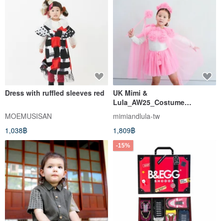
Dress with ruffled sleeves red
UK Mimi &
Lula_AW25_Costume
Party_Lace Pink Flower Gauze
MOEMUSISAN
mimiandlula-tw
Cape
1,038฿
1,809฿
-15%