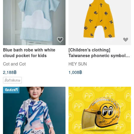
Blue bath robe with white
[Children's clothing]
cloud pocket for kids
Taiwanese phonetic symbols
printed suspenders-mustard
Cot and Cot
HEY SUN
yellow
2,188฿
1,008฿
สั่งทำพิเศษ
จัดส่งฟรี