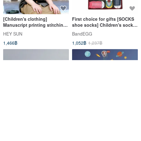
[Children's clothing]
First choice for gifts [SOCKS
Manuscript printing stitching
shoe socks] Children's socks
short-sleeved shirt-brown
6 into the gift box set
HEY SUN
BandEGG
Red│Children's socks |
1,466฿
1,052฿
1,237฿
Newborn Miyue
LES'T FIND OUT ABOUT THE
QuickFilm Static-Stay Growth
SUN
Chart Stickers– Space
oldbookselect
Quickfilm