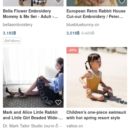
Bella Flower Embroidery
European Retro Rabbit House
Mommy & Me Set - Adult -
Cut-out Embroidery / Peter
Baby, Toddler & Children -
Pan Collar Shirt
bellaembroidery
bluebluebunny-cn
Custom Sizing Available (70-
3,183฿
3,018฿
3,429฿
120cm) - Parisian Chic
สั่งทำพิเศษ
-20%
Mark and Alice Little Rabbit
Children's one-piece swimsuit
and Little Girl Beaded Wide-
with hot spring resort style
Sleeve Chiffon Top
Dr. Mark Tailor Studio (หมาก ด็อกเตอร์ มาร์ค)
valtos-cn