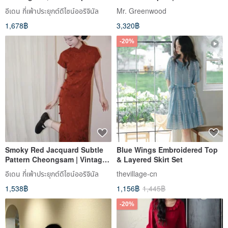
of China Style Full Placket
Hemline | Sweet Doll Dress |
อีเดน กี่เพ้าประยุกต์ดีไซน์ออริจินัล
Mr. Greenwood
Short-Sleeved Dress, Modern
Royal Purple
1,678฿
3,320฿
Chinese Style Bridal Wedding
Attire
-20%
Smoky Red Jacquard Subtle
Blue Wings Embroidered Top
Pattern Cheongsam | Vintage
& Layered Skirt Set
Republican Full-Placket Dress
อีเดน กี่เพ้าประยุกต์ดีไซน์ออริจินัล
thevillage-cn
| New Chinese Style Bridal
1,538฿
1,156฿
1,445฿
Wedding Gown
-20%