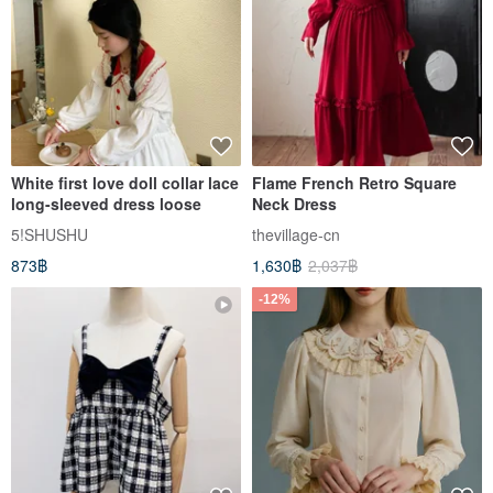
White first love doll collar lace
Flame French Retro Square
long-sleeved dress loose
Neck Dress
5!SHUSHU
thevillage-cn
873฿
1,630฿
2,037฿
-12%