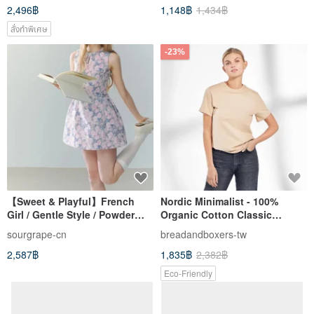
2,496฿
1,148฿
1,434฿
สั่งทำพิเศษ
-23%
【Sweet & Playful】French
Nordic Minimalist - 100%
Girl / Gentle Style / Powder
Organic Cotton Classic
Blue Floral Sleeveless Mini
Crewneck T-Shirt / Vegetarian
sourgrape-cn
breadandboxers-tw
Dress
Tee / T-shirt Women (Milk Tea)
2,587฿
1,835฿
2,382฿
Eco-Friendly