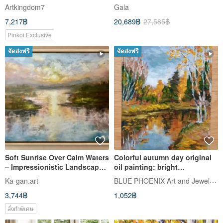
Modern Impressionism
Landscape painting Nature
Artkingdom7
Gala
Painting
paintin
7,217฿
20,689฿
27,585฿
Pinkoi Exclusive
จัดส่งฟรี
จัดส่งฟรี
Soft Sunrise Over Calm Waters
Colorful autumn day original
– Impressionistic Landscape
oil painting: bright
Painting, Pastel Art
impressionist art gift idea
BLUE PHOENIX Art and Jewelry Studio
Ka-gan.art
3,744฿
1,052฿
สั่งทำพิเศษ