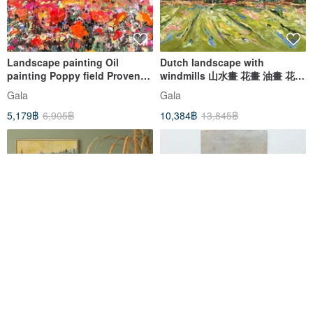
Landscape painting Oil
Dutch landscape with
painting Poppy field Provence
windmills 山水畫 花畫 油畫 花田
Nature painting Impression
Original oil painting
Gala
Gala
Impressionis
5,179฿
6,905฿
10,384฿
13,845฿
Wheat field with View of Arles
Starry Scenery, Object &
- Van Gogh Art Print Series /
Original Painting/Hand-
Wheat Field
painted/Impressionist Healing