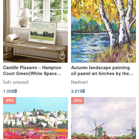
Camille Pissarro – Hampton
Autumn landscape painting
Court Green(White Space
oil pastel art birches by the
Version)
river impressionism art
โบลัว แกลเลอรี
Nadinart
1,008฿
3,019฿
-25%
-25%