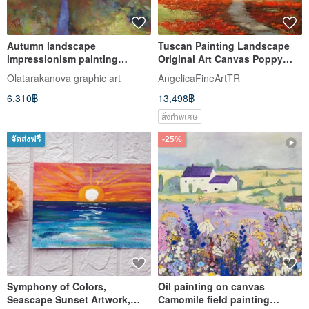
Autumn landscape
Tuscan Painting Landscape
impressionism painting
Original Art Canvas Poppy
original artwork 12x12 inches
Painting Impressionist Art
Olatarakanova graphic art
AngelicaFineArtTR
6,310฿
13,498฿
สั่งทำพิเศษ
จัดส่งฟรี
-25%
Symphony of Colors,
Oil painting on canvas
Seascape Sunset Artwork,
Camomile field painting