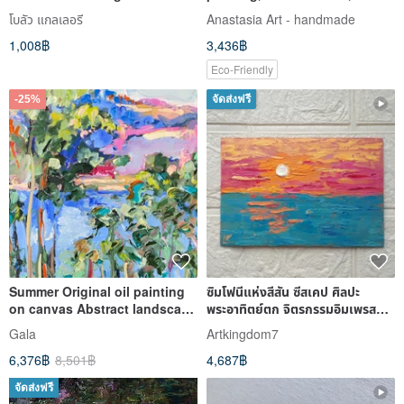
Series / Landscape
nature, impressionism, farm
โบลัว แกลเลอรี
Anastasia Art - handmade
1,008฿
3,436฿
Eco-Friendly
-25%
จัดส่งฟรี
Summer Original oil painting
ซิมโฟนีแห่งสีสัน ซีสเคป ศิลปะ
on canvas Abstract landscape
พระอาทิตย์ตก จิตรกรรมอิมเพรสชั่น
Impressionism Fauvism
นิสม์สมัยใหม่
Gala
Artkingdom7
6,376฿
8,501฿
4,687฿
จัดส่งฟรี