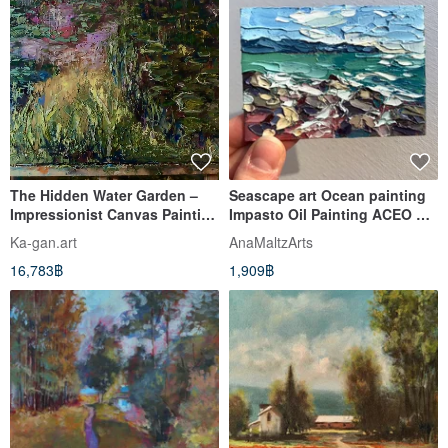
The Hidden Water Garden –
Seascape art Ocean painting
Impressionist Canvas Painting
Impasto Oil Painting ACEO 原
(40x50 cm)
創手工油畫 / 風景畫 / 畫作
Ka-gan.art
AnaMaltzArts
16,783฿
1,909฿