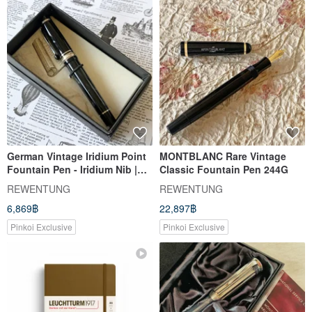
German Vintage Iridium Point
MONTBLANC Rare Vintage
Fountain Pen - Iridium Nib |
Classic Fountain Pen 244G
Galaxy Star
REWENTUNG
REWENTUNG
6,869฿
22,897฿
Pinkoi Exclusive
Pinkoi Exclusive