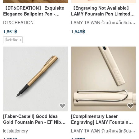
【DT&CREATION】 Exquisite
【Engraving Not Available】
Elegance Ballpoint Pen -
LAMY Fountain Pen Limited
Straight Line Pattern
Edition / SAFARI - Harry Potter
LAMY TAIWAN ร้านค้าแฟล็กชิปสโตร์ทางการ
DT&CREATION
Gryffindor Red
1,861฿
1,546฿
สั่งทำพิเศษ
[Faber-Castell] Good Idea
[Complimentary Laser
Gold Fountain Pen - EF Nib
Engraving] LAMY Fountain
with Complimentary
Pen / Lx Luxury Series - Pearl
LAMY TAIWAN ร้านค้าแฟล็กชิปสโตร์ทางการ
let'stationery
Engraving
White