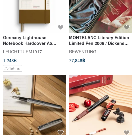
Germany Lighthouse
MONTBLANC Literary Edition
Notebook Hardcover A5
Limited Pen 2006 / Dickens
Dotted Spice Brown
Limited
LEUCHTTURM1917
REWENTUNG
1,243฿
77,848฿
สั่งทำพิเศษ