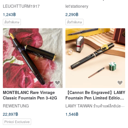
Dotted Deep Sea Blue
Fine Nib (Complimentary
LEUCHTTURM1917
let'stationery
Personalization)
1,243฿
2,290฿
สั่งทำพิเศษ
สั่งทำพิเศษ
MONTBLANC Rare Vintage
【Cannot Be Engraved】LAMY
Classic Fountain Pen 3-42G
Fountain Pen Limited Edition /
SAFARI - Harry Potter
LAMY TAIWAN ร้านค้าแฟล็กชิปสโตร์ทางการ
REWENTUNG
Hufflepuff Yellow
22,897฿
1,546฿
Pinkoi Exclusive