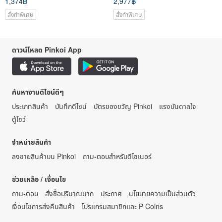
1,374฿
2,977฿
สั่งทำพิเศษ
สั่งทำพิเศษ
ดาวน์โหลด Pinkoi App
ค้นหางานดีไซน์ดีๆ
ประเภทสินค้า
บันทึกดีไซน์
บัตรของขวัญ Pinkoi
แรงบันดาลใจ
ตู้โชว์
จำหน่ายสินค้า
ลงขายสินค้าบน Pinkoi
ถาม-ตอบสำหรับดีไซเนอร์
ช่วยเหลือ / เงื่อนไข
ถาม-ตอบ
สั่งซื้อปริมาณมาก
ประกาศ
นโยบายความเป็นส่วนตัว
เงื่อนไขการส่งคืนสินค้า
โปรแกรมสมาชิกและ P Coins