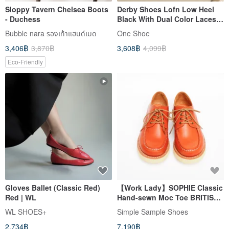
Sloppy Tavern Chelsea Boots
Derby Shoes Lofn Low Heel
- Duchess
Black With Dual Color Laces
Taiwan Handmade
Bubble nara รองเท้าแฮนด์เมด
One Shoe
3,406฿
3,870฿
3,608฿
4,099฿
Eco-Friendly
Gloves Ballet (Classic Red)
【Work Lady】SOPHIE Classic
Red | WL
Hand-sewn Moc Toe BRITISH
TAN
WL SHOES+
Simple Sample Shoes
2,734฿
7,190฿