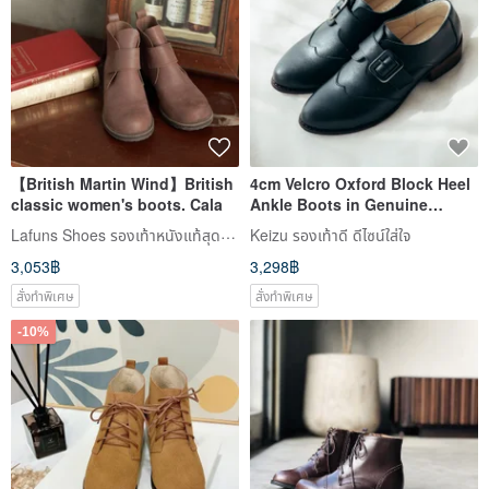
【British Martin Wind】British
4cm Velcro Oxford Block Heel
classic women's boots. Cala
Ankle Boots in Genuine
Leather | Black | MIT Genuine
Lafuns Shoes รองเท้าหนังแท้สุดประณีต
Keizu รองเท้าดี ดีไซน์ใส่ใจ
Leather Handmade Shoes
3,053฿
3,298฿
Taiwan
สั่งทำพิเศษ
สั่งทำพิเศษ
-10%