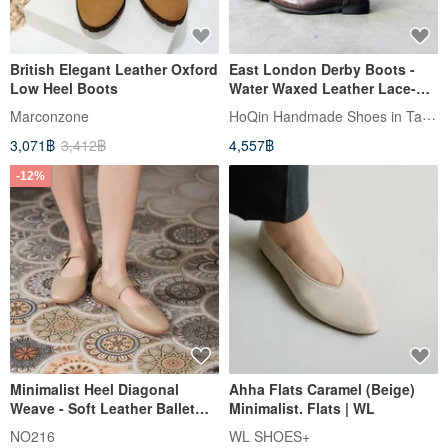
British Elegant Leather Oxford
East London Derby Boots -
Low Heel Boots
Water Waxed Leather Lace-up
Ankle Boots
HoQin Handmade Shoes in Tainan
Marconzone
3,071฿
3,412฿
4,557฿
-12%
Minimalist Heel Diagonal
Ahha Flats Caramel (Beige)
Weave - Soft Leather Ballet
Minimalist. Flats | WL
Flats - apricot
NO216
WL SHOES+