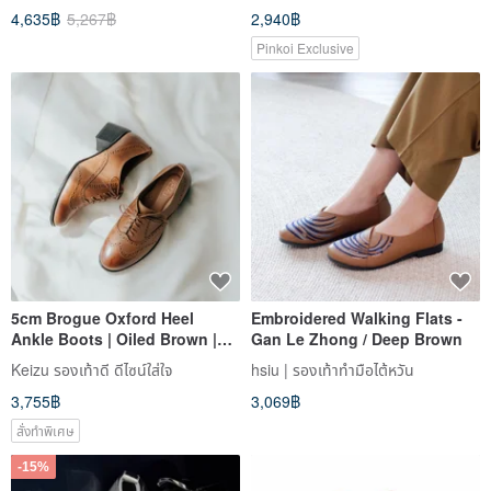
4,635฿
5,267฿
2,940฿
Pinkoi Exclusive
5cm Brogue Oxford Heel
Embroidered Walking Flats -
Ankle Boots | Oiled Brown |
Gan Le Zhong / Deep Brown
Handmade in Taiwan (MIT)
Keizu รองเท้าดี ดีไซน์ใส่ใจ
hsiu | รองเท้าทำมือไต้หวัน
3,755฿
3,069฿
สั่งทำพิเศษ
-15%