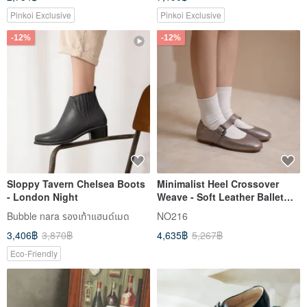
Pinkoi Exclusive
Pinkoi Exclusive
-12%
-12%
Sloppy Tavern Chelsea Boots
Minimalist Heel Crossover
- London Night
Weave - Soft Leather Ballet
Flats - Tin Silver
Bubble nara รองเท้าแฮนด์เมด
NO216
3,406฿
3,870฿
4,635฿
5,267฿
Eco-Friendly