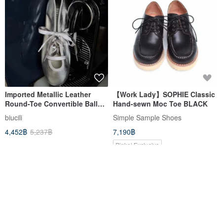
Imported Metallic Leather
【Work Lady】SOPHIE Classic
Round-Toe Convertible Ballet
Hand-sewn Moc Toe BLACK
Flats - Handmade
biucili
Simple Sample Shoes
4,452฿
5,237฿
7,190฿
Pinkoi Exclusive