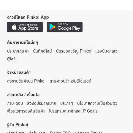
ดาวน์โหลด Pinkoi App
ค้นหางานดีไซน์ดีๆ
ประเภทสินค้า
บันทึกดีไซน์
บัตรของขวัญ Pinkoi
แรงบันดาลใจ
ตู้โชว์
จำหน่ายสินค้า
ลงขายสินค้าบน Pinkoi
ถาม-ตอบสำหรับดีไซเนอร์
ช่วยเหลือ / เงื่อนไข
ถาม-ตอบ
สั่งซื้อปริมาณมาก
ประกาศ
นโยบายความเป็นส่วนตัว
เงื่อนไขการส่งคืนสินค้า
โปรแกรมสมาชิกและ P Coins
รู้จัก Pinkoi
เกี่ยวกับเรา
สื่อโฆษณา
Pinkoi ESG
มาสคอส Pinkoi