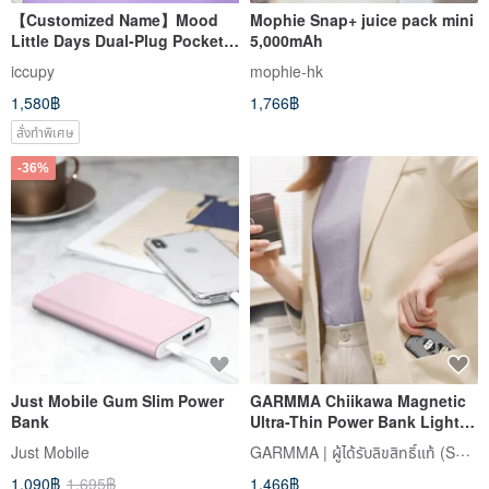
【Customized Name】Mood
Mophie Snap+ juice pack mini
Little Days Dual-Plug Pocket
5,000mAh
Power Bank Valentine's Gift
iccupy
mophie-hk
Box Birthday Present
1,580฿
1,766฿
สั่งทำพิเศษ
-36%
Just Mobile Gum Slim Power
GARMMA Chiikawa Magnetic
Bank
Ultra-Thin Power Bank Light,
Thin, and Small 18Wh
GARMMA | ผู้ได้รับลิขสิทธิ์แท้ (Sanrio, Chiikawa, Mofusand, Crayon Shin-chan)
Just Mobile
1,090฿
1,695฿
1,466฿