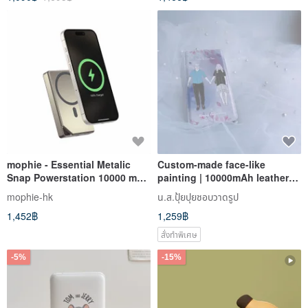
mophie - Essential Metalic
Custom-made face-like
Snap Powerstation 10000 mAh
painting | 10000mAh leather-
Rose Gold
grained mobile power supply
mophie-hk
น.ส.ปุ้ยปุยชอบวาดรูป
commemorative gift birthday
1,452฿
1,259฿
gift
สั่งทำพิเศษ
-5%
-15%