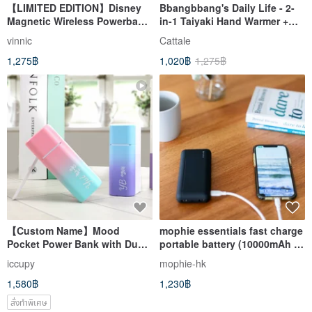
【LIMITED EDITION】Disney
Bbangbbang's Daily Life - 2-
Magnetic Wireless Powerbank
in-1 Taiyaki Hand Warmer +
- Mickey Orange
9,600mAh External Charger
vinnic
Cattale
1,275฿
1,020฿
1,275฿
【Custom Name】Mood
mophie essentials fast charge
Pocket Power Bank with Dual
portable battery (10000mAh /
Charging Heads - Graduation
20000mAh)
iccupy
mophie-hk
Gift, Carry-on Friendly
1,580฿
1,230฿
สั่งทำพิเศษ