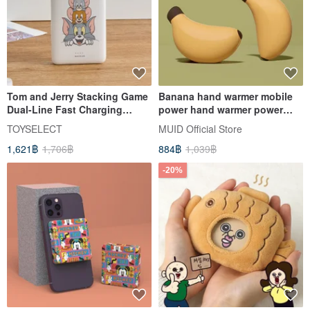
Tom and Jerry Stacking Game
Banana hand warmer mobile
Dual-Line Fast Charging
power hand warmer power
10000mAh Power Bank
bank two-in-one portable
TOYSELECT
MUID Official Store
charger
1,621฿
1,706฿
884฿
1,039฿
-20%