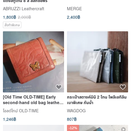
แต่งสีทูโทน 8 สี สลักชื่อฟรี
ABRUZZI Leathercraft
MERGE
1,800฿
2,000฿
2,400฿
สั่งทำพิเศษ
[Old Time OLD-TIME] Early
กระเป๋าสตางค์มินิ 2 โทน โพลีเอทิลีน
second-hand old bag leather
เบาพิเศษ กันน้ำ
coin purse
โอลด์ไทม์ OLD-TIME
WAGDOG
1,246฿
807฿
-12%