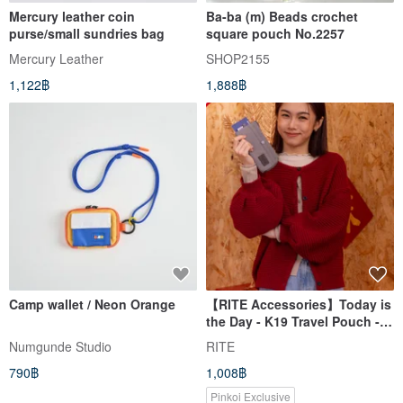
Mercury leather coin
Ba-ba (m) Beads crochet
purse/small sundries bag
square pouch No.2257
Mercury Leather
SHOP2155
1,122฿
1,888฿
Camp wallet / Neon Orange
【RITE Accessories】Today is
the Day - K19 Travel Pouch -
Available in Four Colors
Numgunde Studio
RITE
790฿
1,008฿
Pinkoi Exclusive