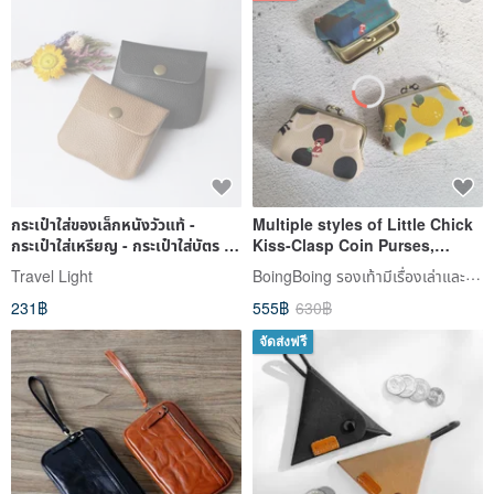
กระเป๋าใส่ของเล็กหนังวัวแท้ -
Multiple styles of Little Chick
กระเป๋าใส่เหรียญ - กระเป๋าใส่บัตร -
Kiss-Clasp Coin Purses,
สีดำ
Makeup Bags, Water-
BoingBoing รองเท้ามีเรื่องเล่าและกระเป๋าลายวาดมือ
Travel Light
Repellent Bags, Lipstick
231฿
555฿
630฿
Holders, and Seal Pouches
available.
จัดส่งฟรี