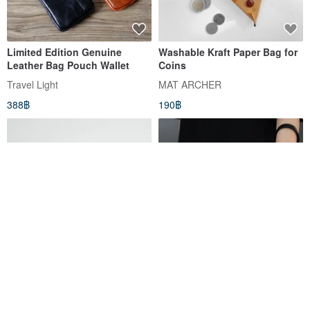
Limited Edition Genuine
Washable Kraft Paper Bag for
Leather Bag Pouch Wallet
Coins
Travel Light
MAT ARCHER
388฿
190฿
Camp wallet / Dark purple
กระเป๋าสตางค์ HIDDEN Wallet M -
BLACK ONYX
Numgunde Studio
Least Studio