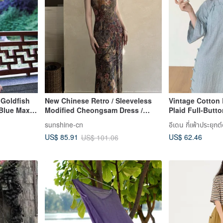
 Goldfish
New Chinese Retro / Sleeveless
Vintage Cotton
 Blue Maxi
Modified Cheongsam Dress /
Plaid Full-But
Floral
Retro Dropped 
sunshine-cn
อีเดน กี่เพ้าประยุกต์
Chinese Style, 
US$ 62.46
US$ 85.91
US$ 101.06
Era Inspired Dr