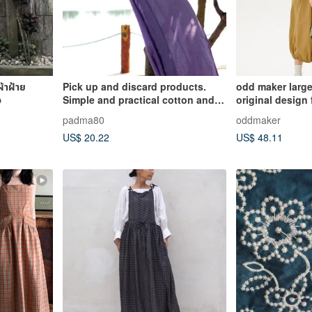
้าฝ้าย
Pick up and discard products.
odd maker larg
ง
Simple and practical cotton and
original design 
Linen bottoming skirt, vest skirt,
mid-length high
padma80
oddmaker
suspender skirt
line skirt
US$ 20.22
US$ 48.11