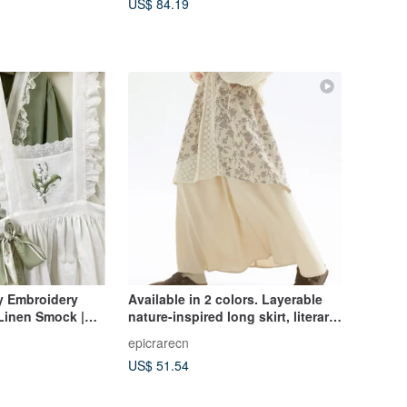
US$ 84.19
ey Embroidery
Available in 2 colors. Layerable
Linen Smock |
nature-inspired long skirt, literary
 Handmade
and retro casual skirt, A-line
epicrarecn
design skirt.
US$ 51.54