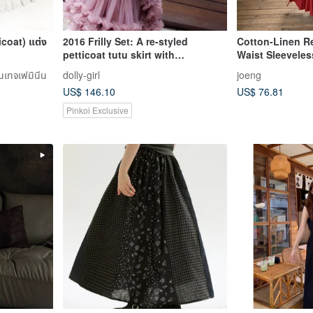
icoat) แต่ง
2016 Frilly Set: A re-styled
Cotton-Linen R
petticoat tutu skirt with
Waist Sleeveles
adjustable waist and matching
Vintage Japane
นเทจเฟมินีน
dolly-girl
joeng
top with many frills and ruffles
Dress
US$ 146.10
US$ 76.81
made from the softest chiffon of
the highest quality
Pinkoi Exclusive