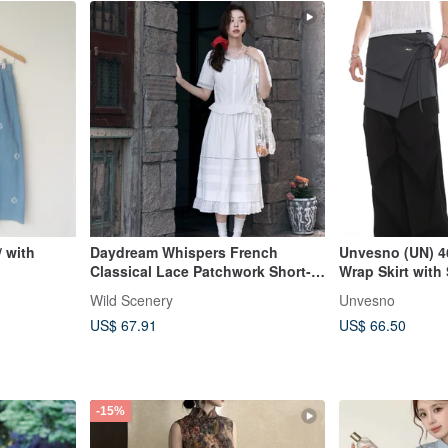
/ with
Daydream Whispers French
Unvesno (UN) 4
Classical Lace Patchwork Short-
Wrap Skirt with 
Sleeve Shirt White Half Skirt Can
Layering, Unise
Wild Scenery
Unvesno
Be Worn As A Set
US$ 67.91
US$ 66.50
-15%