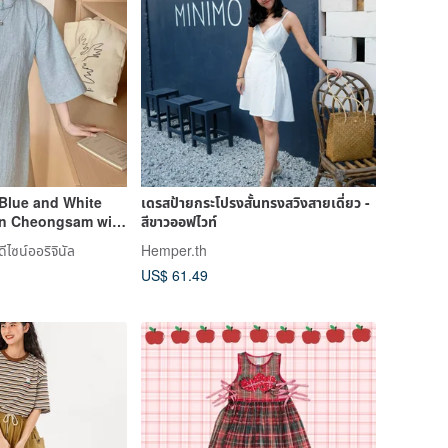
 Blue and White
เดรสป้ายกระโปรงสั้นทรงสวิงสายเดี่ยว -
ton Cheongsam with
สีขาวออฟไวท์
Sleeves, New
ดีไซน์ออริจินัล
Hemper.th
Republic of China
US$ 61.49
ess