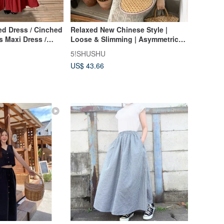
ed Dress / Cinched
Relaxed New Chinese Style |
s Maxi Dress /
Loose & Slimming | Asymmetrical
se Slimming Style
Shirt & Skirt Set | Designer Piece |
5!SHUSHU
Summer 2024 Collection
US$ 43.66