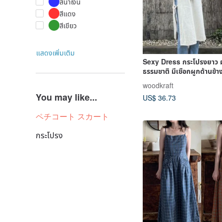
สีน้ำเงิน
สีแดง
สีเขียว
แสดงเพิ่มเติม
Sexy Dress กระโปรงยาว ผ
ธรรมชาติ มีเชือกผูกด้านข้า
woodkraft
You may like...
US$ 36.73
ペチコート スカート
กระโปรง