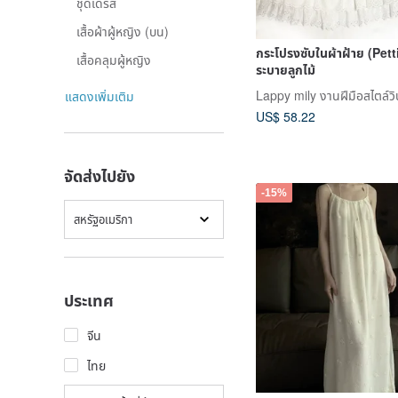
ชุดเดรส
เสื้อผ้าผู้หญิง (บน)
กระโปรงซับในผ้าฝ้าย (Pett
เสื้อคลุมผู้หญิง
ระบายลูกไม้
Lappy mily งานฝีมือสไตล์วิ
แสดงเพิ่มเติม
US$ 58.22
จัดส่งไปยัง
-15%
สหรัฐอเมริกา
ประเทศ
จีน
ไทย