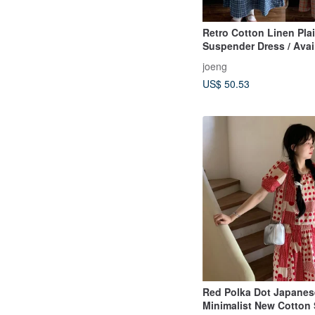
Retro Cotton Linen Pla
Suspender Dress / Avai
Orange and Two-Tone O
joeng
Slimming Waist, Sweet 
US$ 50.53
for Outerwear
Red Polka Dot Japanes
Minimalist New Cotton 