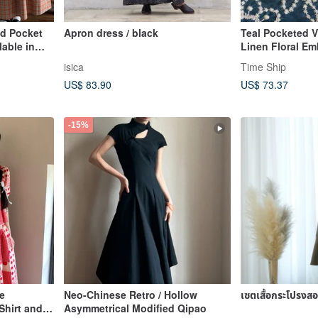
id Pocket
Apron dress / black
Teal Pocketed V
lable in
Linen Floral Em
ptions /
Elastic Waist C
isica
Time Ship
Midi Dress
US$ 83.90
US$ 73.37
-15%
e
Neo-Chinese Retro / Hollow
เซตเสื้อกระโปรงสอง
Shirt and
Asymmetrical Modified Qipao