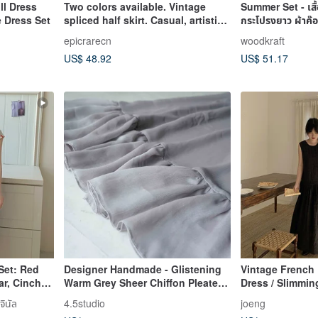
ll Dress
Two colors available. Vintage
Summer Set - เสื
 Dress Set
spliced half skirt. Casual, artistic
กระโปรงยาว ผ้าค๊อ
mid-length skirt. Plaid long skirt.
epicrarecn
woodkraft
US$ 48.92
US$ 51.17
Set: Red
Designer Handmade - Glistening
Vintage French 
ar, Cinched
Warm Grey Sheer Chiffon Pleated
Dress / Slimming
Blue A-
Layering Skirt/Underlayer
Black Dress / 
จินัล
4.5studio
joeng
Reducing Tank 