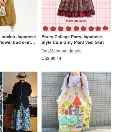
e pocket Japanese
Fruity Collage Party Japanese-
flower bud skirt
Style Cute Girly Plaid Vest Skirt
 waist all-match a-
TataMomohandmade
US$ 80.44