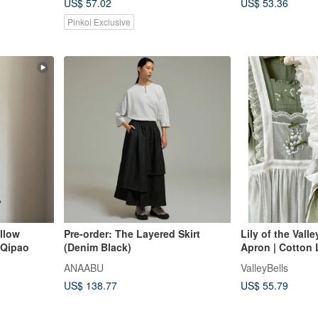
US$ 57.02
US$ 53.36
Pinkoi Exclusive
llow
Pre-order: The Layered Skirt
Lily of the Vall
 Qipao
(Denim Black)
Apron | Cotton 
Tencel Apron |
ANAABU
ValleyBells
US$ 138.77
US$ 55.79