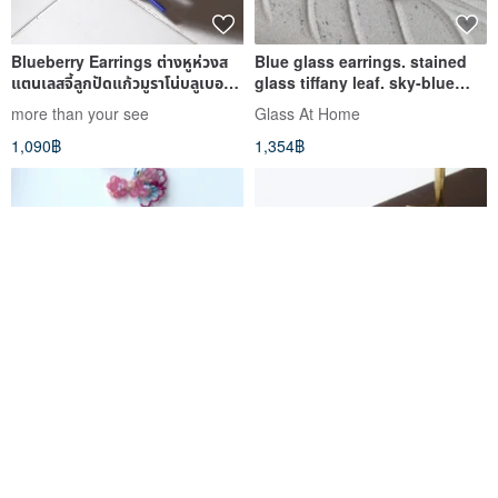
Blueberry Earrings ต่างหูห่วงส
Blue glass earrings. stained
แตนเลสจี้ลูกปัดแก้วมูราโน่บลูเบอร์รี่
glass tiffany leaf. sky-blue
งานแฮนด์เมด
mosaic earrings.
more than your see
Glass At Home
1,090฿
1,354฿
Magia.—— Adeyaka——Frill
It Get / g are blueberry - blue-
Beads Earrings——
veined Stone lapis blue sand
Pink*Blue*Salmon Pink
Stone yellow Bronze earrings
Magia.
August
no.74105