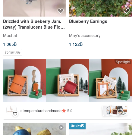
Drizzled with Blueberry Jam.
Blueberry Earrings
(2way) Translucent Blue Floral
Cluster Sterling Silver Earring
Muchat
May’s accessory
1,065฿
1,122฿
สั่งทำพิเศษ
Spotlight
4
+
stemperaturehandmade
5.0
จัดส่งฟรี