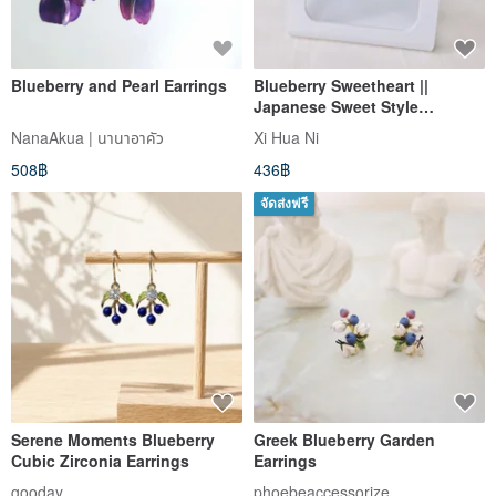
Blueberry and Pearl Earrings
Blueberry Sweetheart ||
Japanese Sweet Style
Earrings
NanaAkua | นานาอาคัว
Xi Hua Ni
508฿
436฿
จัดส่งฟรี
Serene Moments Blueberry
Greek Blueberry Garden
Cubic Zirconia Earrings
Earrings
gooday
phoebeaccessorize