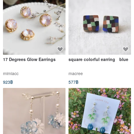
17 Degrees Glow Earrings
square colorful earring blue
mimiacc
macree
923฿
577฿