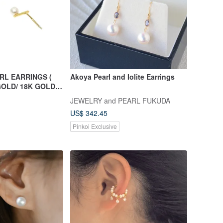
ARL EARRINGS (
Akoya Pearl and Iolite Earrings
GOLD/ 18K GOLD )
ECTION
JEWELRY and PEARL FUKUDA
US$ 342.45
Pinkoi Exclusive