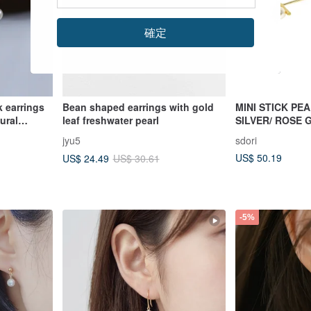
確定
k earrings
Bean shaped earrings with gold
MINI STICK PE
ural
leaf freshwater pearl
SILVER/ ROSE 
| PEARL COLL
jyu5
sdori
US$ 50.19
US$ 24.49
US$ 30.61
-5%