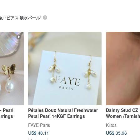
ับ “
ピアス 淡水パール
”
- Pearl
Pétales Doux Natural Freshwater
Dainty Stud CZ Earrings for
arrings
Petal Pearl 14KGF Earrings
Women /Tarnish
Jewellery
FAYE Paris
Kiitos
US$ 48.11
US$ 35.96