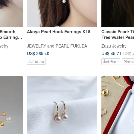
l Smooth
Akoya Pearl Hook Earrings K18
Classic Pearl: 
 Earrings
Freshwater Pear
316L Surgical S
elry
JEWELRY and PEARL FUKUDA
Zuzu Jewelry
US$ 265.40
US$ 45.71
US$ 
สั่งทำพิเศษ
สั่งทำพิเศษ
Pinkoi