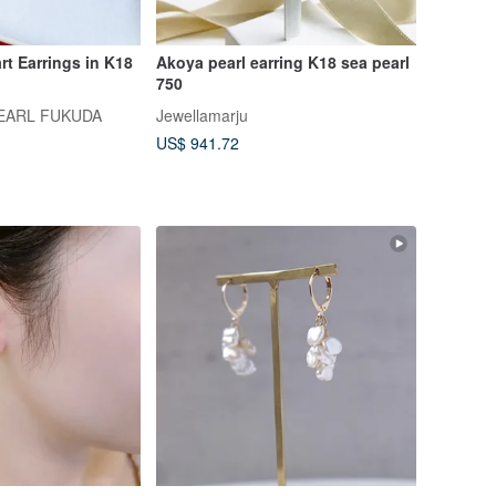
rt Earrings in K18
Akoya pearl earring K18 sea pearl
750
EARL FUKUDA
Jewellamarju
US$ 941.72