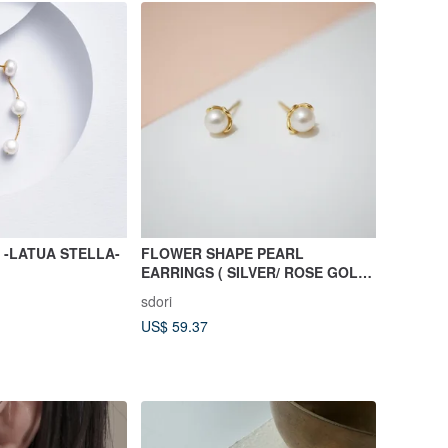
w -LATUA STELLA-
FLOWER SHAPE PEARL
EARRINGS ( SILVER/ ROSE GOLD/
18K GOLD ) | PEARL COLLECTION
sdori
US$ 59.37