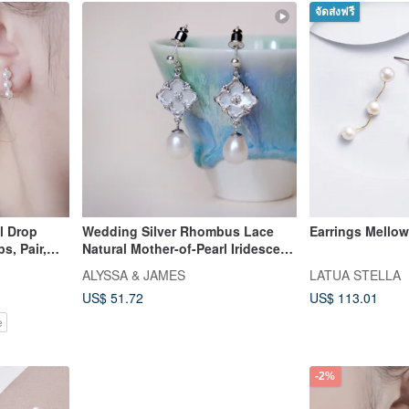
จัดส่งฟรี
ll Drop
Wedding Silver Rhombus Lace
Earrings Mello
s, Pair,
Natural Mother-of-Pearl Iridescent
ckaging
Freshwater Pearl Earrings/Clip-
ALYSSA & JAMES
LATUA STELLA
ons
US$ 51.72
US$ 113.01
e
-2%