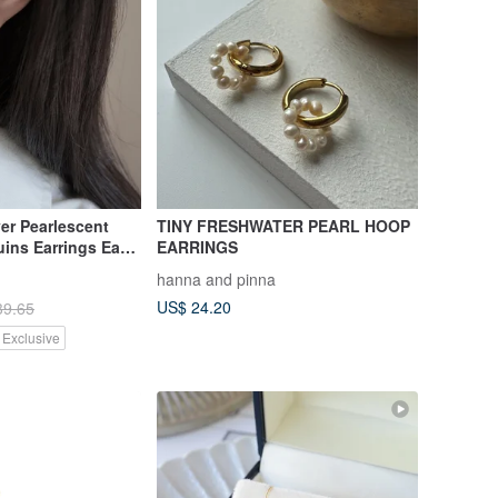
ver Pearlescent
TINY FRESHWATER PEARL HOOP
uins Earrings Ear
EARRINGS
with Complimentary
hanna and pinna
US$ 24.20
39.65
 Exclusive