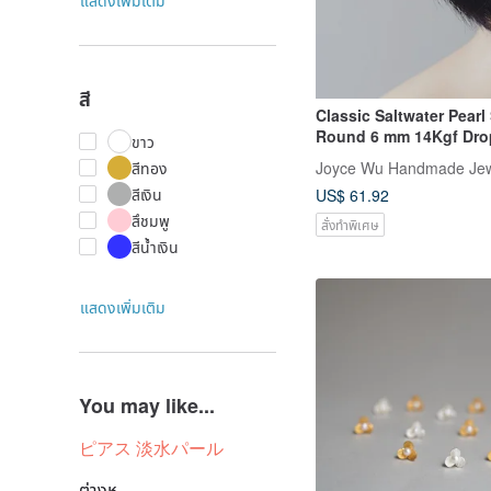
แสดงเพิ่มเติม
สี
Classic Saltwater Pear
Round 6 mm 14Kgf Drop
ขาว
| Hook or Clip-on
Joyce Wu Handmade Jew
สีทอง
สีเงิน
US$ 61.92
สึชมพู
สั่งทำพิเศษ
สีน้ำเงิน
แสดงเพิ่มเติม
You may like...
ピアス 淡水パール
ต่างหู