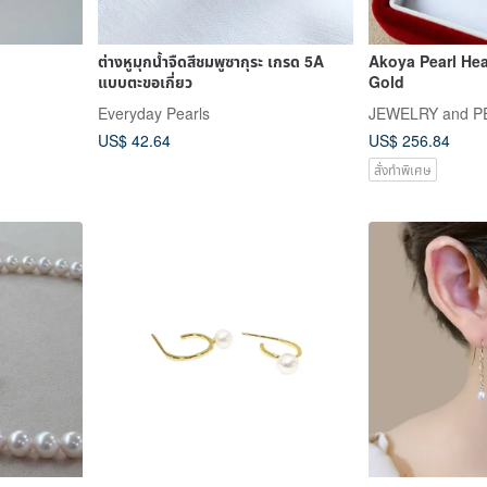
ต่างหูมุกน้ำจืดสีชมพูซากุระ เกรด 5A
Akoya Pearl Hea
แบบตะขอเกี่ยว
Gold
Everyday Pearls
JEWELRY and P
US$ 42.64
US$ 256.84
สั่งทำพิเศษ