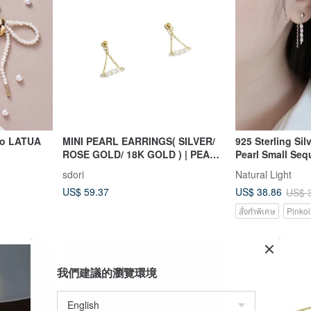
ovo LATUA
MINI PEARL EARRINGS( SILVER/
925 Sterling Sil
ROSE GOLD/ 18K GOLD ) | PEARL
Pearl Small Seq
COLLECTION
Clips - A Pair 
sdori
Natural Light
Gift Packaging
US$ 59.37
US$ 38.86
US$ 
สั่งทำพิเศษ
Pinkoi
-20%
我們建議的瀏覽環境