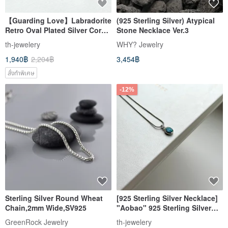
【Guarding Love】Labradorite
(925 Sterling Silver) Atypical
Retro Oval Plated Silver Cord
Stone Necklace Ver.3
Necklace | Sleep Quality |
th-jewelery
WHY? Jewelry
Enhanced Insight & Creativity
1,940฿
2,204฿
3,454฿
สั่งทำพิเศษ
-12%
Sterling Silver Round Wheat
[925 Sterling Silver Necklace]
Chain,2mm Wide,SV925
"Aobao" 925 Sterling Silver
Egg Necklace
GreenRock Jewelry
th-jewelery