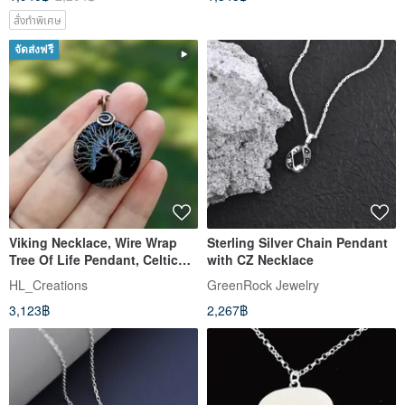
สั่งทำพิเศษ
จัดส่งฟรี
Viking Necklace, Wire Wrap
Sterling Silver Chain Pendant
Tree Of Life Pendant, Celtic
with CZ Necklace
Yggdrasil Men Necklace
HL_Creations
GreenRock Jewelry
3,123฿
2,267฿