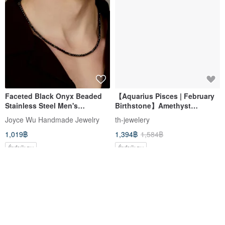
Faceted Black Onyx Beaded
【Aquarius Pisces | February
Stainless Steel Men's
Birthstone】Amethyst
Necklace with Snap Clasp
Teardrop Silver-Plated
Joyce Wu Handmade Jewelry
th-jewelery
Necklace | Honest Love &
1,019฿
1,394฿
1,584฿
Social Gatherings
สั่งทำพิเศษ
สั่งทำพิเศษ
-12%