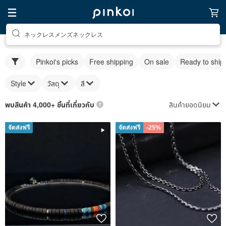
ネックレスメンズネックレス
Pinkoi's picks
Free shipping
On sale
Ready to ship
Style
วัสดุ
สี
สินค้ายอดนิยม
พบสินค้า 4,000+ ชิ้นที่เกี่ยวกับ
จัดส่งฟรี
จัดส่งฟรี
-25%