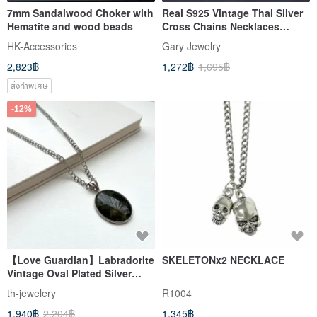
7mm Sandalwood Choker with
Real S925 Vintage Thai Silver
Hematite and wood beads
Cross Chains Necklaces
without Pendants
HK-Accessories
Gary Jewelry
2,823฿
1,272฿
1,695฿
สั่งทำพิเศษ
-12%
【Love Guardian】Labradorite
SKELETONx2 NECKLACE
Vintage Oval Plated Silver
Lock Necklace | Sleep Quality
th-jewelery
R1004
| Enhance Insight & Creativity
1,940฿
2,204฿
1,345฿