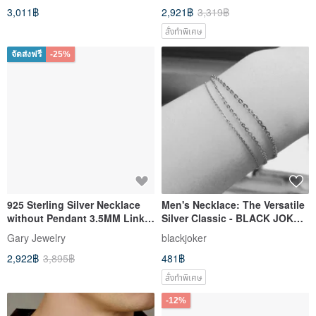
3,011฿
2,921฿
3,319฿
สั่งทำพิเศษ
จัดส่งฟรี
-25%
925 Sterling Silver Necklace
Men's Necklace: The Versatile
without Pendant 3.5MM Link
Silver Classic - BLACK JOKER
Chains Bijoux Men Women
316 Medical-Grade Stainless
Gary Jewelry
blackjoker
Steel Chain
2,922฿
3,895฿
481฿
สั่งทำพิเศษ
-12%