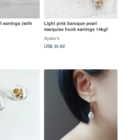
rl earrings (with
Light pink baroque pearl
marquise hook earrings 14kgf
Ayako's
US$ 30.82