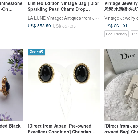
 Rhinestone
Limited Edition Vintage Bag | Dior
Vintage Jewelry
p-On
Sparkling Pearl Charm Drop
雅紫 水滴鑽 夾
Earrings
LA LUNE Vintage: Antiques from Japan
Vintage Jewelry 
US$ 261.91
US$ 558.50
US$ 657.05
Eco-Friendly
Pin
จัดส่งฟรี
ided Black
[Direct from Japan, Pre-owned
[Direct from Ja
Excellent Condition] Christian
owned Bag] Chri
Dior Earrings Vintage Metal
Christian Dior E