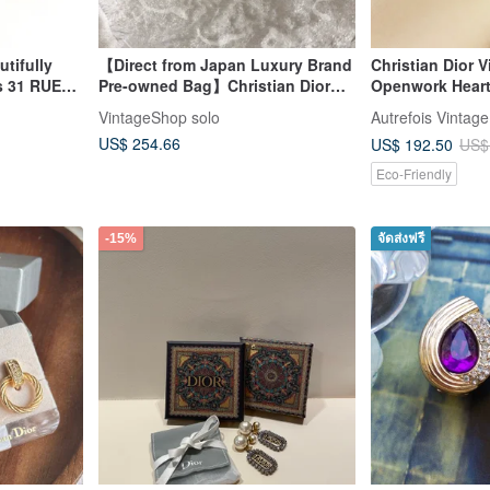
utifully
【Direct from Japan Luxury Brand
Christian Dior V
s 31 RUE
Pre-owned Bag】Christian Dior
Openwork Heart
 Gold
Trotter Earrings Gold Vintage
Logo Gold-Plate
VintageShop solo
Autrefois Vintage
2emek3
US$ 254.66
US$ 192.50
US$
Eco-Friendly
-15%
จัดส่งฟรี