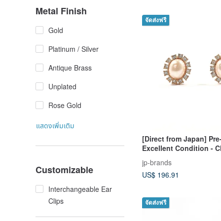
Metal Finish
จัดส่งฟรี
Gold
Platinum / Silver
Antique Brass
Unplated
Rose Gold
แสดงเพิ่มเติม
[Direct from Japan] Pr
Excellent Condition - C
Dior Earrings, Vintage 
jp-brands
Pearl
Customizable
US$ 196.91
Interchangeable Ear
Clips
จัดส่งฟรี