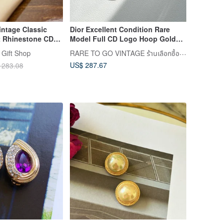
intage Classic
Dior Excellent Condition Rare
 Rhinestone CD
Model Full CD Logo Hoop Gold
d Stud Earrings
Clip-on Earrings - Japan Pre-
RARE TO GO VINTAGE ร้านเลือกซื้อสินค้าแบบวินเทจ
 Gift Shop
owned Vintage
US$ 287.67
 283.08