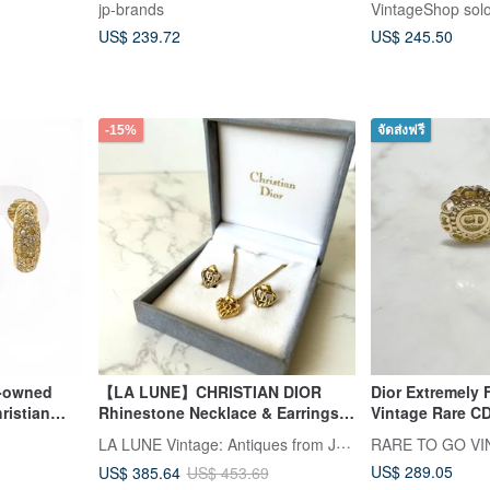
jp-brands
VintageShop sol
Logo Rhineston
US$ 239.72
US$ 245.50
-15%
จัดส่งฟรี
e-owned
【LA LUNE】CHRISTIAN DIOR
Dior Extremely 
ristian
Rhinestone Necklace & Earrings
Vintage Rare C
estone Gold
Set (HK Vintage shop)
Clip-on Earrings
LA LUNE Vintage: Antiques from Japan
ccessories
Gift with Velvet
US$ 289.05
US$ 385.64
US$ 453.69