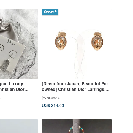
จัดส่งฟรี
apan Luxury
[Direct from Japan, Beautiful Pre-
ristian Dior
owned] Christian Dior Earrings,
arrings Silver
Metal/Rhinestone, Gold, Vintage
o
jp-brands
tage xzjvy6
US$ 214.03