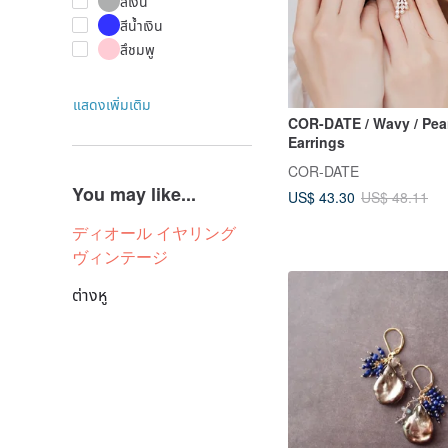
สีเงิน
สีน้ำเงิน
สึชมพู
แสดงเพิ่มเติม
COR-DATE / Wavy / Pea
Earrings
COR-DATE
You may like...
US$ 43.30
US$ 48.11
ディオール イヤリング
ヴィンテージ
ต่างหู