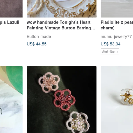
pis Lazuli
wow handmade Tonight's Heart
Pladiolite x pea
Painting Vintage Button Earrings
charm)
2-Way Design Exclusive
Button-made
mumu-jewelry77
Packaging Gift Recommendation
US$ 44.55
US$ 53.94
สั่งทำพิเศษ