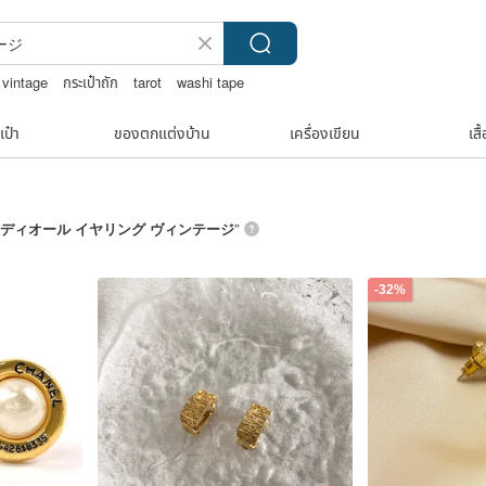
 vintage
กระเป๋าถัก
tarot
washi tape
แพทเทิร์น กระเป๋า โครเชต์
เป๋า
ของตกแต่งบ้าน
เครื่องเขียน
เสื
ディオール イヤリング ヴィンテージ
”
-32%