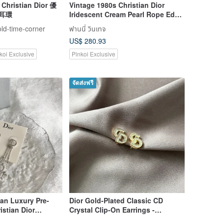
 Christian Dior 優
Vintage 1980s Christian Dior
式耳環
Iridescent Cream Pearl Rope Edge
Clip Earring
old-time-corner
ฟานนี่ วินเทจ
US$ 280.93
koi Exclusive
Pinkoi Exclusive
จัดส่งฟรี
pan Luxury Pre-
Dior Gold-Plated Classic CD
stian Dior
Crystal Clip-On Earrings -
arrings Silver Dior
Excellent Condition - Japanese