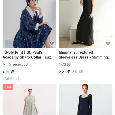
【Poly Print】St. Paul's
Minimalist Textured
Academy Sharp Collar Faux
Sleeveless Dress - Slimming
Two-Piece Dress | British
Fit
Mr. Greenwood
NO216
Wallace Little Dragon
4,213฿
2,217฿
2,519฿
สั่งทำพิเศษ
-15%