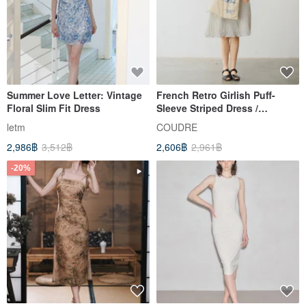
Summer Love Letter: Vintage
French Retro Girlish Puff-
Floral Slim Fit Dress
Sleeve Striped Dress /
Lightweight Cotton with Belt /
letm
COUDRE
Energetic Slimming A-Line
2,986฿
3,512฿
2,606฿
2,961฿
Dress
-20%