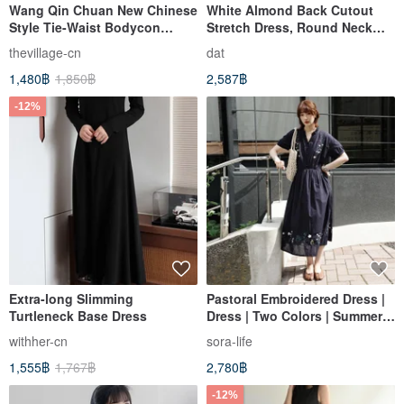
Wang Qin Chuan New Chinese
White Almond Back Cutout
Style Tie-Waist Bodycon
Stretch Dress, Round Neck
Dress
Sleeveless Comfortable
thevillage-cn
dat
Drawstring Adjustable Midi
1,480฿
1,850฿
2,587฿
Dress
-12%
Extra-long Slimming
Pastoral Embroidered Dress |
Turtleneck Base Dress
Dress | Two Colors | Summer
Collection | Sora-2107
withher-cn
sora-life
1,555฿
1,767฿
2,780฿
-12%