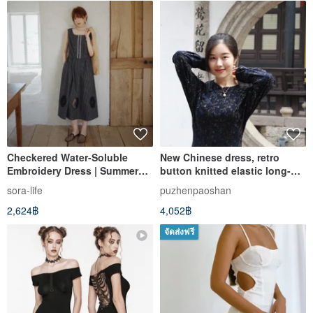
Checkered Water-Soluble
New Chinese dress, retro
Embroidery Dress | Summer
button knitted elastic long-
Collection | Sora-2120
sleeved cheongsam, super
sora-life
puzhenpaoshan
soft fabric for slim fit
2,624฿
4,052฿
จัดส่งฟรี