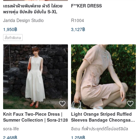
เดรสผ้าฝ้ายพิมพ์ลาย ผ้าดี ใส่สวย
F**KER DRESS
พรางหุ่น ซิปหลัง มีซับใน S-XL
Jarida Design Studio
R1004
1,950฿
3,127฿
สั่งทำพิเศษ
Knit Faux Two-Piece Dress |
Light Orange Striped Ruffled
Summer Collection | Sora-2128
Sleeves Bandage Cheongsam
Retro Dress New Chinese Mid-
sora-life
อีเดน กี่เพ้าประยุกต์ดีไซน์ออริจินัล
Autumn Spring Festival
2,468฿
1,258฿
Improved One-piece Dress