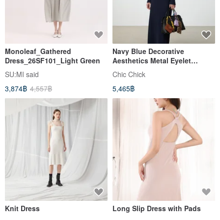
Monoleaf_Gathered
Navy Blue Decorative
Dress_26SF101_Light Green
Aesthetics Metal Eyelet
Embellished Knit Dress Fitted
SU:MI said
Chic Chick
Maxi Dress
3,874฿
4,557฿
5,465฿
Knit Dress
Long Slip Dress with Pads