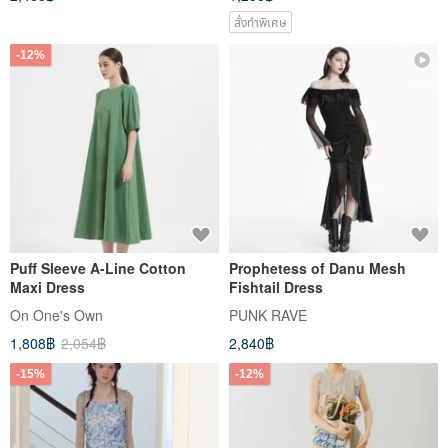
สั่งทำพิเศษ
-12%
Puff Sleeve A-Line Cotton
Prophetess of Danu Mesh
Maxi Dress
Fishtail Dress
On One's Own
PUNK RAVE
1,808฿
2,054฿
2,840฿
-15%
-12%