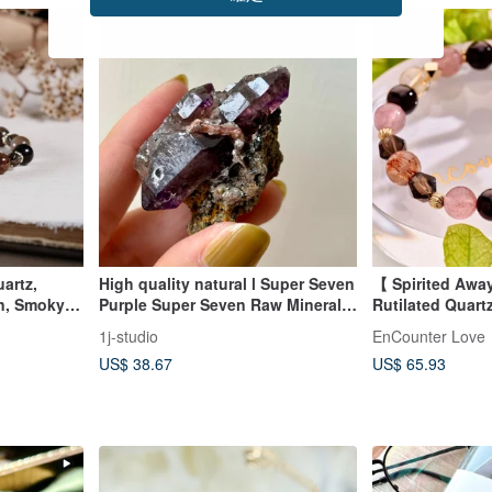
artz,
High quality natural l Super Seven
【 Spirited Awa
n, Smoky
Purple Super Seven Raw Mineral
Rutilated Quart
er
Crystal Ore Zimbabwe No
Quartz. Garnet.
1j-studio
EnCounter Love
ral Mineral
Optimization No Dyeing
Smoky Quartz. H
US$ 38.67
US$ 65.93