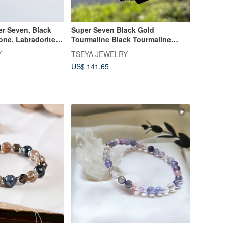
er Seven, Black
Super Seven Black Gold
one, Labradorite,
Tourmaline Black Tourmaline
on, Good
Wealth Attraction and Protection
Y
TSEYA JEWELRY
elet
Bracelet
US$ 141.65