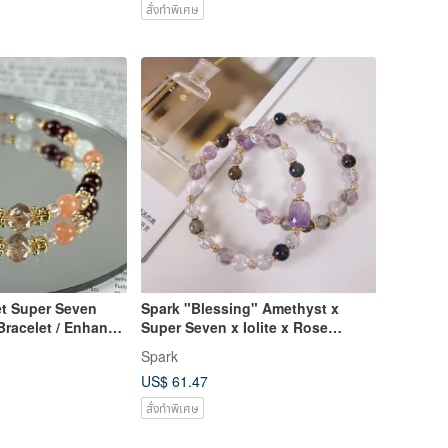
สั่งทำพิเศษ
t Super Seven
Spark "Blessing" Amethyst x
 Bracelet / Enhance
Super Seven x Iolite x Rose
 Energy Radiant
Quartz Designer Crystal Bracelet
Spark
US$ 61.47
สั่งทำพิเศษ