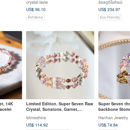
crystal-lavie
ลิซสตูดิโอศิลปะ
s & Good
Moonstone Crystal Bracelet
US$ 96.10
US$ 234.97
สั่งทำพิเศษ
Eco-Friendly
et, 14K
Limited Edition. Super Seven Raw
Super Seven th
acelet
Crystal, Sunstone, Garnet,
backbone Stone
Strawberry Crystal Bracelet for
crystal bracelet
letmeshine
Hanhan Jewelry
Wealth, Benefactors, and
US$ 114.92
US$ 74.84
Popularity