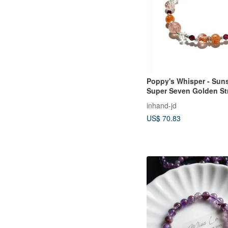
Poppy's Whisper - Sun
Super Seven Golden St
Quartz, Garnet - Sterlin
inhand-jd
Design Bracelet
US$ 70.83