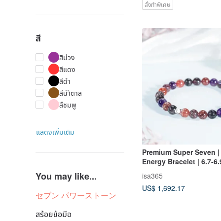
สั่งทำพิเศษ
สี
สีม่วง
สีแดง
สีดำ
สีนำ้ตาล
สึชมพู
แสดงเพิ่มเติม
Premium Super Seven | 
Energy Bracelet | 6.7-
You may like...
isa365
US$ 1,692.17
セブン パワーストーン
สร้อยข้อมือ