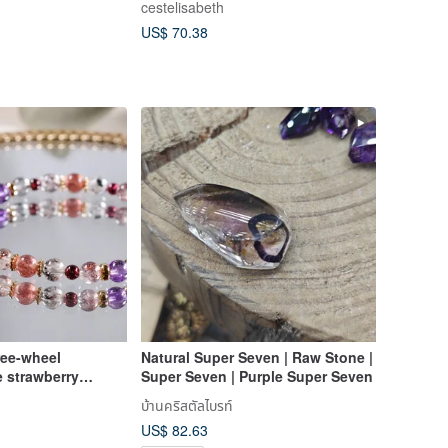
cestelisabeth
US$ 70.38
ree-wheel
Natural Super Seven | Raw Stone |
 strawberry
Super Seven | Purple Super Seven
 natural ore crystal
บ้านคริสตัลไบรท์
US$ 82.63