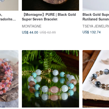
n,
【Montagne】PURE | Black Gold
Black Gold Sup
radorite
Super Seven Bracelet
Rutilated Sunst
l Bracelet.
Wealth Attracti
MONTAGNE
TSEYA JEWELR
Popularity Brac
US$ 132.74
US$ 44.00
US$ 62.85