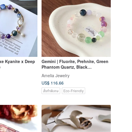
xe Kyanite x Deep
Gemini | Fluorite, Prehnite, Green
e
Phantom Quartz, Black
Tourmaline, Purple Phantom
Amelia Jewelry
Quartz Crystal Original Design
US$ 116.66
Bracelet
สั่งทำพิเศษ
Eco-Friendly