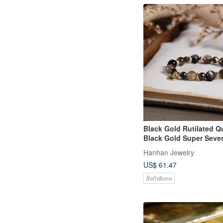
Black Gold Rutilated Qu
Black Gold Super Seve
Quartz, Double Eye Silv
Hanhan Jewelry
Obsidian Bracelet, Natu
US$ 61.47
Crystal
สั่งทำพิเศษ