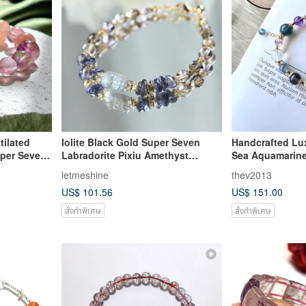
tilated
Iolite Black Gold Super Seven
Handcrafted Lu
per Seven,
Labradorite Pixiu Amethyst
Sea Aquamarin
Fairy
Irregular Natural Crystal Bracelet |
letmeshine
thev2013
Attract Wealth
US$ 101.56
US$ 151.00
สั่งทำพิเศษ
สั่งทำพิเศษ