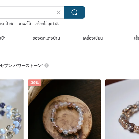
กระเป๋าถัก
ชาผลไม้
สร้อยไข่มุก14k
a ricci สร้อยคอ
เป๋า
ของตกแต่งบ้าน
เครื่องเขียน
เสื
セブン パワーストーン
”
-30%