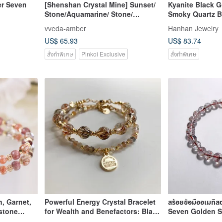
er Seven
[Shenshan Crystal Mine] Sunset/
Kyanite Black 
Stone/Aquamarine/ Stone/
Smoky Quartz Br
Stone/Blue Vein on the Journey
Gemstone Cryst
vveda-amber
Hanhan Jewelry
Boat
US$ 65.93
US$ 83.74
สั่งทำพิเศษ
Pinkoi Exclusive
สั่งทำพิเศษ
, Garnet,
Powerful Energy Crystal Bracelet
สร้อยข้อมืออเมทิส
stone
for Wealth and Benefactors: Black
Seven Golden S
ct Wealth &
Gold Super Seven x Rainbow
มม.