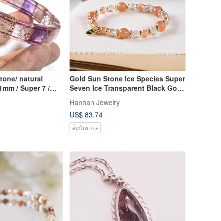
tone/ natural
Gold Sun Stone Ice Species Super
mm / Super 7 /
Seven Ice Transparent Black Gold
l / three
Super Seven Bracelet Natural Ore
Hanhan Jewelry
kbone seven
Crystal
US$ 83.74
สั่งทำพิเศษ