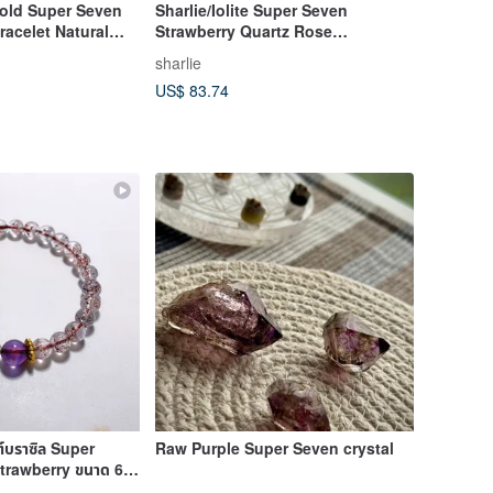
Gold Super Seven
Sharlie/Iolite Super Seven
acelet Natural
Strawberry Quartz Rose
al
Quartz/Popularity Good Luck
sharlie
Clarity Crystal Bracelet
US$ 83.74
ต์บราซิล Super
Raw Purple Super Seven crystal
trawberry ขนาด 6.5