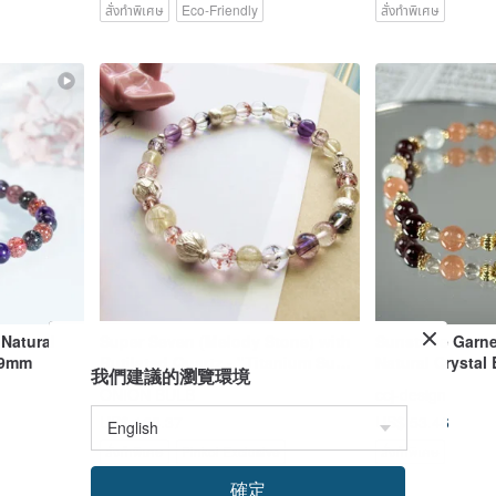
สั่งทำพิเศษ
Eco-Friendly
สั่งทำพิเศษ
Natural
Super Seven (Melody Stone) with
Sunstone Garne
6.9mm
Rutilated Quartz - "Titanium Super
Natural Crystal
我們建議的瀏覽環境
Seven" for Wealth Attraction,
Charm Positive
ONION BULB
ccj-design
Energy, Lotus Design - Ships as
Complexion
US$ 168.37
US$ 53.46
Original Piece
สั่งทำพิเศษ
Pinkoi Exclusive
สั่งทำพิเศษ
確定