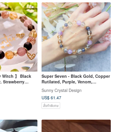
y Witch 】 Black
Super Seven - Black Gold, Copper
z. Strawberry
Rutilated, Purple, Venom,
 Yellow Tourmaline.
Amethyst - Energy Crystal
Sunny Crystal Design
eart.
Bracelet
US$ 61.47
สั่งทำพิเศษ