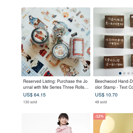
Reserved Listing: Purchase the Jo
Beechwood Hand-Dy
urnal with Me Series Three Rolls o
olor Stamp - Text Co
f PET Tape and receive a complim
f 6)
US$ 64.15
US$ 10.70
entary memo sticker roll.
130 sold
48 sold
-12%