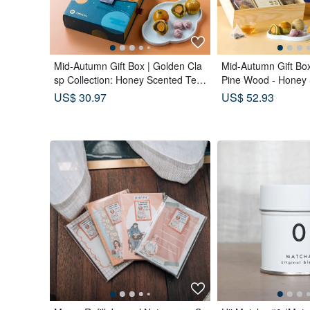
Mid-Autumn Gift Box | Golden Cla
Mid-Autumn Gift Box
sp Collection: Honey Scented Tea
Pine Wood - Honey 
Bags x Double Tea Yolk Pastry x 1
ags x Double Tea C
US$ 30.97
US$ 52.93
2 Tea Biscuits - Lunar Blue
kes x Tea Pastries (
e Moon