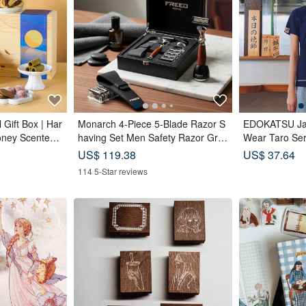
 Gift Box | Har
Monarch 4-Piece 5-Blade Razor S
EDOKATSU Ja
ney Scented
having Set Men Safety Razor Gro
Wear Taro Ser
ea Cakes_Moon
oming Gift
o Short-Sleeve
US$ 119.38
US$ 37.64
s
114 5-Star reviews