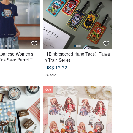
panese Women's
【Embroidered Hang Tags】Taiwa
ies Sake Barrel Tar
n Train Series
 T-Shirt (Blue) #Top
US$ 13.32
24 sold
-5%