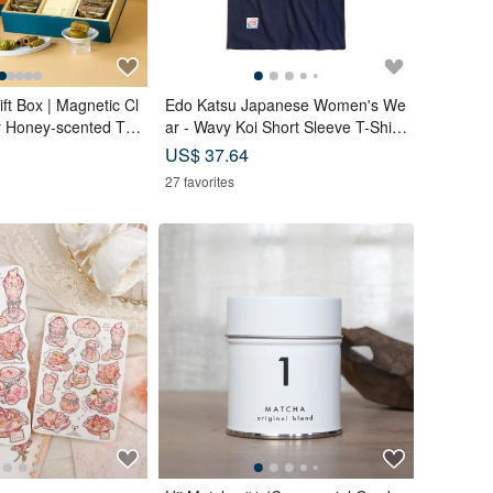
ft Box | Magnetic Cl
Edo Katsu Japanese Women's We
r Honey-scented Te
ar - Wavy Koi Short Sleeve T-Shirt
Cakes (18 pcs) - Lun
(Navy Blue) #Tops #ShortSleeve
US$ 37.64
27 favorites