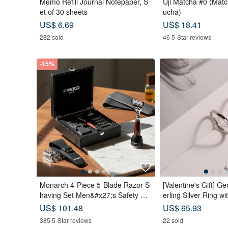
Memo Refill Journal Notepaper, S
Uji Matcha #0 (Matc
et of 30 sheets
ucha)
US$ 6.69
US$ 18.41
282 sold
46 5-Star reviews
-15%
Monarch 4-Piece 5-Blade Razor S
[Valentine's Gift] Ge
having Set Men&#x27;s Safety Ra
erling Silver Ring w
zor Grooming Gift
graving
US$ 101.48
US$ 65.93
385 5-Star reviews
22 sold