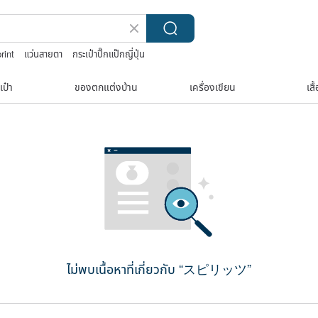
print
แว่นสายตา
กระเป๋าปิ๊กแป๊กญี่ปุ่น
เป๋า
ของตกแต่งบ้าน
เครื่องเขียน
เสื
ไม่พบเนื้อหาที่เกี่ยวกับ “スピリッツ”