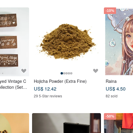
-10%
ed Vintage C
Hojicha Powder (Extra Fine)
Raina
llection (Set o
US$ 12.42
US$ 4.50
29 5-Star reviews
82 sold
-50%