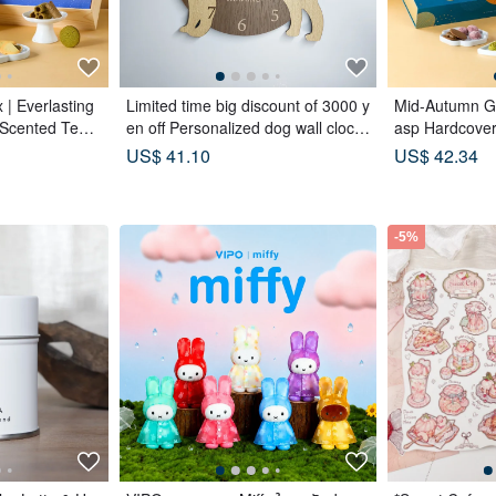
 | Everlasting
Limited time big discount of 3000 y
Mid-Autumn Gi
Scented Tea B
en off Personalized dog wall clock
asp Hardcove
ustard Moonca
with a protruding edge, Shiba Inu,
a Bags x Tea 
US$ 41.10
US$ 42.34
18 pcs) - Azur
beige, silent clock
ar Blue
-5%