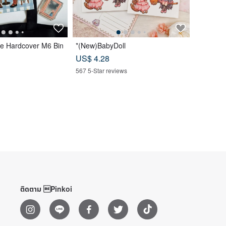
me Hardcover M6 Bin
*(New)BabyDoll
US$ 4.28
567 5-Star reviews
ติดตาม Pinkoi