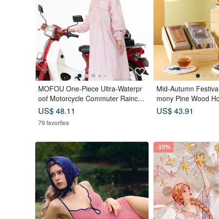
MOFOU One-Piece Ultra-Waterpr
Mid-Autumn Festival
oof Motorcycle Commuter Raincoa
mony Pine Wood Ho
t S15
Tea Canister x 8 T
US$ 48.11
US$ 43.91
lit Blue
79 favorites
-10%