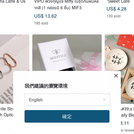
ha Latte & Us
VIPO พวงกุญแจ Miffy ในชุดกันฝนหล
*Sweet Cafe
ากสี (1 กล่องมี 6 ชิ้น) MIF3
US$ 4.28
US$ 13.62
133 sold
185 sold
我們建議的瀏覽環境
ntle Stream. St
Complimentary Exquisite Gift Box
【Mao&#39;s L
ith Optional En
Packaging | Carry Good Luck With
riter】Daily Bl
確定
You | Lucky Charm Bracelet | Pop
x Set
US$ 119.38
US$ 48.11
ular Gift Choice
144 5-Star revie