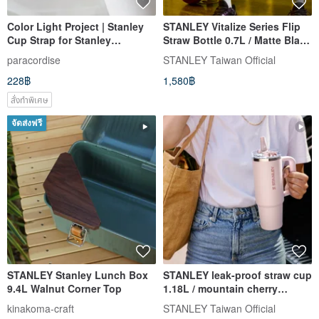
Color Light Project | Stanley
STANLEY Vitalize Series Flip
Cup Strap for Stanley
Straw Bottle 0.7L / Matte Black
Tumblers and Water Bottles,
2.0
paracordise
STANLEY Taiwan Official
Stanley Accessories
228฿
1,580฿
สั่งทำพิเศษ
จัดส่งฟรี
STANLEY Stanley Lunch Box
STANLEY leak-proof straw cup
9.4L Walnut Corner Top
1.18L / mountain cherry
powder
kinakoma-craft
STANLEY Taiwan Official