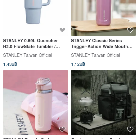
STANLEY 0.59L Quencher
STANLEY Classic Series
H2.0 FlowState Tumbler /
Trigger-Action Wide Mouth
Angel Blue
Bottle with Handle 0.47L /
STANLEY Taiwan Official
STANLEY Taiwan Official
Gloss Smokey Purple
1,432฿
1,122฿