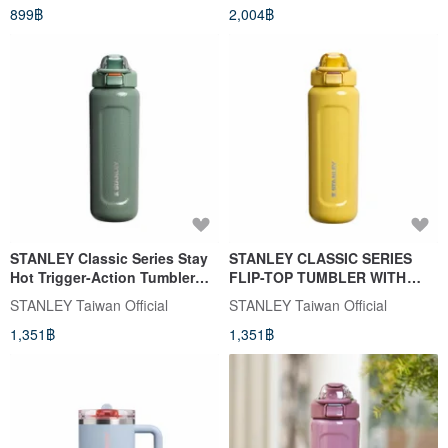
899฿
2,004฿
STANLEY Classic Series Stay
STANLEY CLASSIC SERIES
Hot Trigger-Action Tumbler
FLIP-TOP TUMBLER WITH
0.7L / Hammertone Green
HANDLE 0.7L / GLOSSY
STANLEY Taiwan Official
STANLEY Taiwan Official
MUSTARD YELLOW
1,351฿
1,351฿