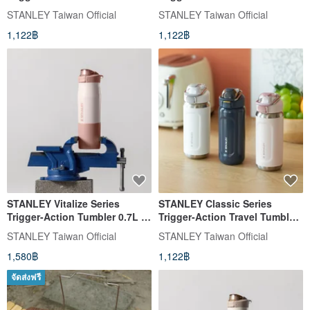
0.47L / Mountain Berry
0.47L / Twilight Blue
STANLEY Taiwan Official
STANLEY Taiwan Official
1,122฿
1,122฿
STANLEY Vitalize Series
STANLEY Classic Series
Trigger-Action Tumbler 0.7L /
Trigger-Action Travel Tumbler
Mountain Rose
0.47L / Snow White
STANLEY Taiwan Official
STANLEY Taiwan Official
1,580฿
1,122฿
จัดส่งฟรี