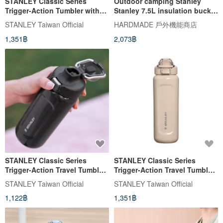
STANLEY Classic Series
Outdoor camping Stanley
Trigger-Action Tumbler with
Stanley 7.5L insulation bucket
Handle 0.7L / Mountain Rose
ice bucket storage bag bucket
STANLEY Taiwan Official
HARDMADE 戶外機能商店
storage bag
1,351฿
2,073฿
STANLEY Classic Series
STANLEY Classic Series
Trigger-Action Travel Tumbler
Trigger-Action Travel Tumbler
0.47L / Hammertone Black
0.7L / Quench Camo Pink
STANLEY Taiwan Official
STANLEY Taiwan Official
1,122฿
1,351฿