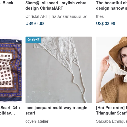
- Black
50cm角_silkscarf_ stylish zebra
The beautiful ci
design ChristalART
design narrow s
Christal ART | ศิลปะคริสตัลแฮนด์เมด
thes
US$ 64.98
US$ 33.96
จัดส่งฟรี
Scarf, 34 x
lace jacquard multi-way triangle
[Hot Pre-order] 
oliday
scarf
Triangular Scarf
Colors) CKOP6
ccyeh-atelier
Saibaba Ethniqu