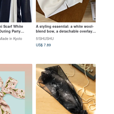
ni Scarf White
A styling essential: a white wool-
Outing Party
blend bow, a detachable overlay,
s Warmth Sun
a collar-style shawl.
อ Made in Kyoto
5!SHUSHU
Present
US$ 7.89