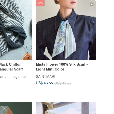
-5%
Black Chiffon
Misty Flower 100% Silk Scarf -
angular Scarf
Light Mint Color
guii ของแต่งบ้านวินเทจ | Image the Old Story
SAINTMARI
US$ 46.55
US$ 49.00