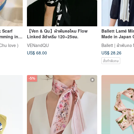
k Scarf
【Ven & Qu】ผ้าพันคอไหม Flow
Ballett Lamé Mi
imming in
Linked สีดำครีม 120×25ซม.
Made in Japan 
Wedding Ladie
Chu love )
VENandQU
Ballett | ผ้าพันค
Protection Gift 
US$ 68.00
US$ 28.26
สั่งทำพิเศษ
-5%