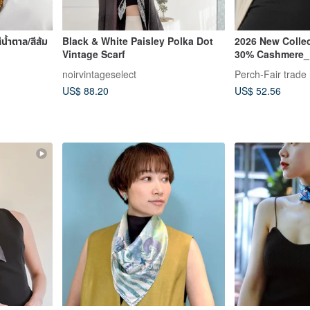
น้ำตาล/สีส้ม
Black & White Paisley Polka Dot
2026 New Colle
Vintage Scarf
30% Cashmere_
Neck Warmer
noirvintageselect
Perch-Fair trade 
US$ 88.20
US$ 52.56