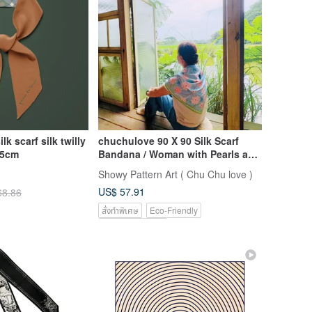
k scarf silk twilly
chuchulove 90 X 90 Silk Scarf
x5cm
Bandana / Woman with Pearls and
Flowers
Showy Pattern Art ( Chu Chu love )
US$ 57.91
68.86
สั่งทำพิเศษ
Eco-Friendly
Pinkoi Exclusive