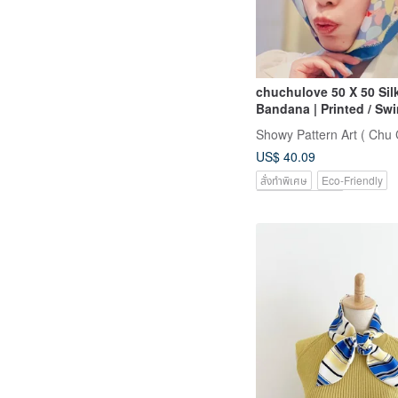
chuchulove 50 X 50 Sil
Bandana | Printed / Sw
the Bathtub
Showy Pattern Art ( Chu 
US$ 40.09
สั่งทำพิเศษ
Eco-Friendly
Pinkoi Exclusive