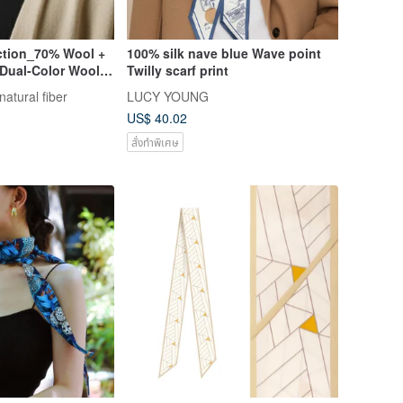
ction_70% Wool +
100% silk nave blue Wave point
Dual-Color Wool
Twilly scarf print
natural fiber
LUCY YOUNG
US$ 40.02
สั่งทำพิเศษ