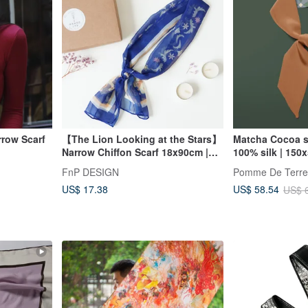
rrow Scarf
【The Lion Looking at the Stars】
Matcha Cocoa sil
Narrow Chiffon Scarf 18x90cm |
100% silk | 150
Neck Scarf, Hair Accessory, Gift
FnP DESIGN
Pomme De Terre
US$ 17.38
US$ 58.54
US$ 