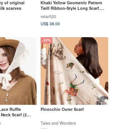
ty of original
Khaki Yellow Geometric Pattern
ilk scarves
Twill Ribbon-Style Long Scarf.
Can be worn as a retro hair tie or
retar520
waist belt. Mulberry silk scarf.
US$ 38.00
-10%
Lace Ruffle
Pinocchio Outer Scarf
 Neck Scarf (2
119
e
Tales and Wonders