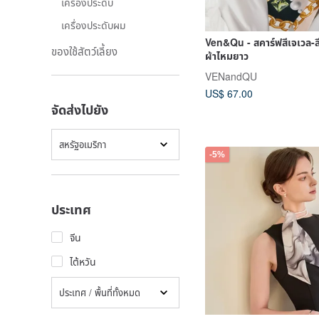
เครื่องประดับ
เครื่องประดับผม
Ven&Qu - สคาร์ฟสีเจเวล-สี
ของใช้สัตว์เลี้ยง
ผ้าไหมยาว
VENandQU
US$ 67.00
จัดส่งไปยัง
สหรัฐอเมริกา
-5%
ประเทศ
จีน
ไต้หวัน
ประเทศ / พื้นที่ทั้งหมด