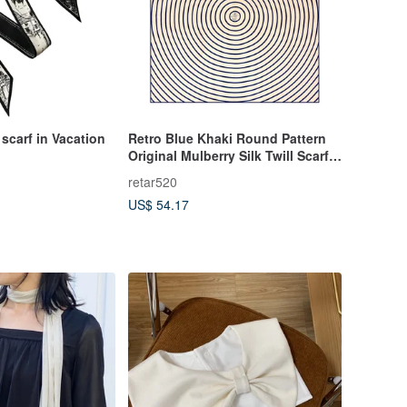
 scarf in Vacation
Retro Blue Khaki Round Pattern
Original Mulberry Silk Twill Scarf
Shawl - Available in Large and
retar520
Small Square Silk Scarves, True
US$ 54.17
Silk, Vintage Style