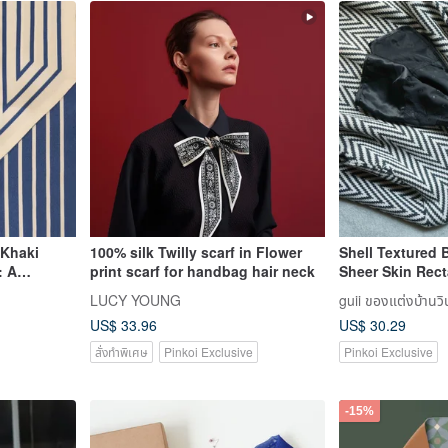
 Khaki
100% silk Twilly scarf in Flower
Shell Textured 
: A
print scarf for handbag hair neck
Sheer Skin Rect
 100%
LUCY YOUNG
 a hair tie
US$ 33.96
US$ 30.29
สั่งทำพิเศษ
Pinkoi Exclusive
Pinkoi Exclusive
-15%