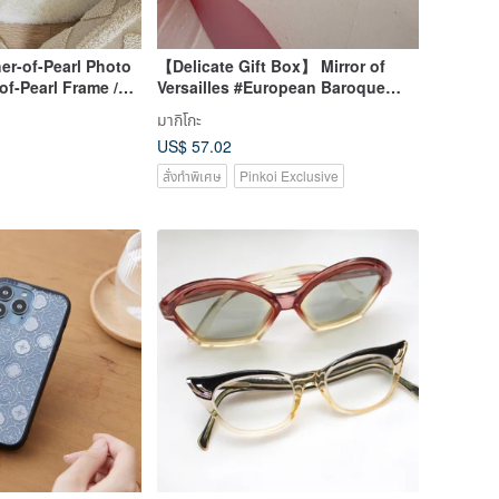
her-of-Pearl Photo
【Delicate Gift Box】 Mirror of
of-Pearl Frame /
Versailles #European Baroque
Shell
มากิโกะ
US$ 57.02
สั่งทำพิเศษ
Pinkoi Exclusive