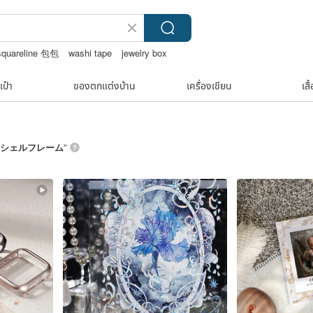
squareline 包包
washi tape
jewelry box
เป๋า
ของตกแต่งบ้าน
เครื่องเขียน
เสื
シェルフレーム
”