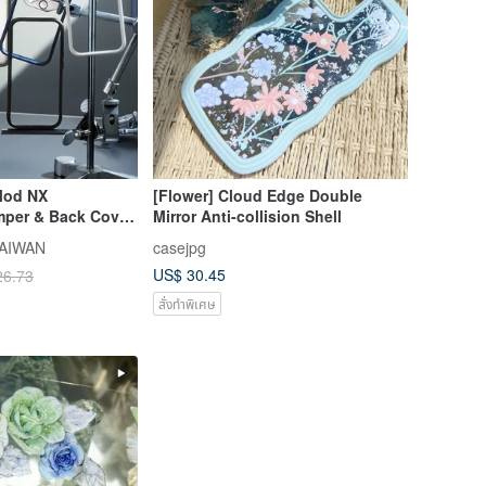
Mod NX
[Flower] Cloud Edge Double
mper & Back Cover
Mirror Anti-collision Shell
ne Case for
TAIWAN
casejpg
s
US$ 30.45
26.73
สั่งทำพิเศษ