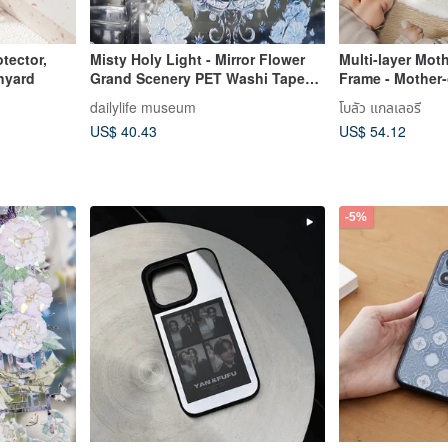
tector,
Misty Holy Light - Mirror Flower
Multi-layer Mot
nyard
Grand Scenery PET Washi Tape
Frame - Mother-
with Iridescent Finish - 10m Roll
Various Colors
dailylife museum
โบลัว แกลเลอรี
US$ 40.43
US$ 54.12
-5%