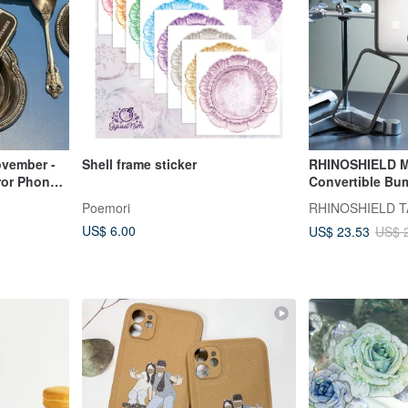
ovember -
Shell frame sticker
RHINOSHIELD 
rror Phone
Convertible Bu
Drop-Proof Pho
Poemori
RHINOSHIELD 
iPhone 17 Serie
US$ 6.00
US$ 23.53
US$ 