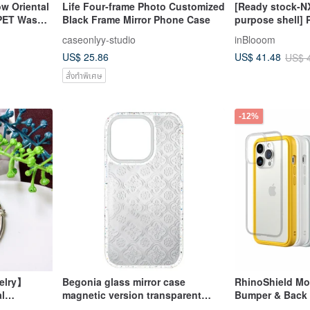
ow Oriental
Life Four-frame Photo Customized
[Ready stock-NX
 PET Washi
Black Frame Mirror Phone Case
purpose shell] 
ut Sticker
Shield-Glass Be
caseonlyy-studio
inBlooom
Gray White
US$ 25.86
US$ 41.48
US$ 
สั่งทำพิเศษ
-12%
elry】
Begonia glass mirror case
RhinoShield Mo
al
magnetic version transparent
Bumper & Back 
oto Frame
frame iPhone 16 15 14 13 Pro Max
13 Series