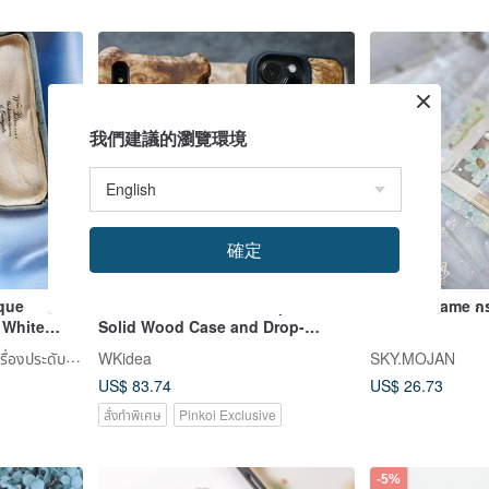
我們建議的瀏覽環境
確定
que
iPhone Series Gold Camphor Burl
Flower Frame ก
 White
Solid Wood Case and Drop-
ell Retro
Resistant Wood Case
Hale Jewelry คอลเลกชันเครื่องประดับโบราณตะวันตก
WKidea
SKY.MOJAN
US$ 83.74
US$ 26.73
สั่งทำพิเศษ
Pinkoi Exclusive
-5%