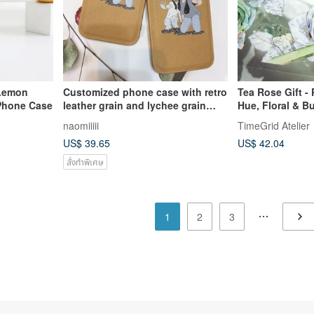
Lemon
Customized phone case with retro
Tea Rose Gift -
Phone Case
leather grain and lychee grain
Hue, Floral & B
design
Tape, Iridescent
naomiiiii
TimeGrid Atelier
US$ 39.65
US$ 42.04
สั่งทำพิเศษ
1
2
3