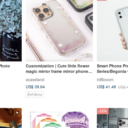
 Photo
Customization | Cute little flower
Smart Phone Pr
magic mirror frame mirror phone
Series/Begonia
case
Pattern/Transpa
acaseland
inBlooom
US$ 39.64
US$ 41.48
US$ 
สั่งทำพิเศษ
-12%