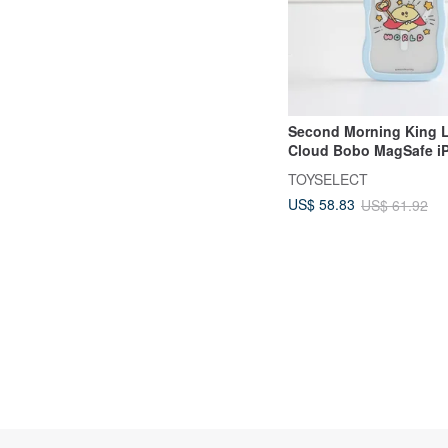
Second Morning King 
Cloud Bobo MagSafe i
TOYSELECT
US$ 58.83
US$ 61.92