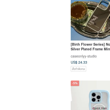
[Birth Flower Series] N
Silver Plated Frame Mi
Case
caseonlyy-studio
US$ 24.33
สั่งทำพิเศษ
-5%