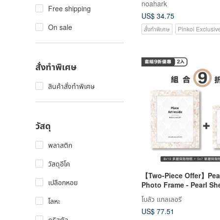
noahark
Carved Brooch Pin
Free shipping
US$ 34.75
On sale
สั่งทำพิเศษ
Pinkoi Exclusiv
สั่งทำพิเศษ
สินค้าสั่งทำพิเศษ
วัสดุ
พลาสติก
วัสดุอีโค
【Two-Piece Offer】Pear
เปลือกหอย
Photo Frame - Pearl She
Frame/Photo Wall
โบลัว แกลเลอรี
โลหะ
US$ 77.51
คริสตัล