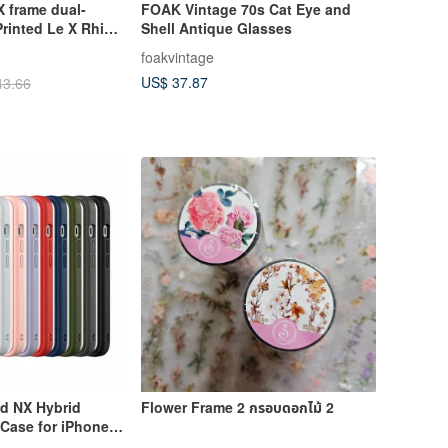
 frame dual-
FOAK Vintage 70s Cat Eye and
Printed Le X Rhino
Shell Antique Glasses
gonia No. 3/Cold
foakvintage
US$ 37.87
43.66
d NX Hybrid
Flower Frame 2 กรอบดอกไม้ 2
Case for iPhone