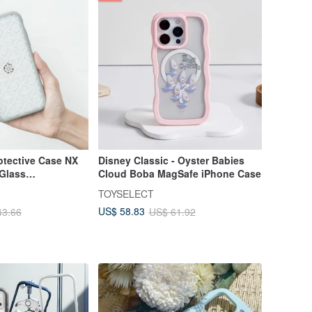
otective Case NX
Disney Classic - Oyster Babies
 Glass
Cloud Boba MagSafe iPhone Case
rent White
TOYSELECT
US$ 58.83
43.66
US$ 61.92