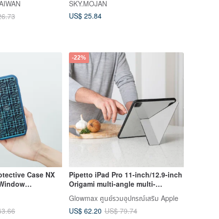
TAIWAN
SKY.MOJAN
US$ 25.84
26.73
-22%
otective Case NX
Pipetto iPad Pro 11-inch/12.9-inch
n Window
Origami multi-angle multi-
 Fuji Blue
functional protective case
Glowmax ศูนย์รวมอุปกรณ์เสริม Apple
US$ 62.20
43.66
US$ 79.74