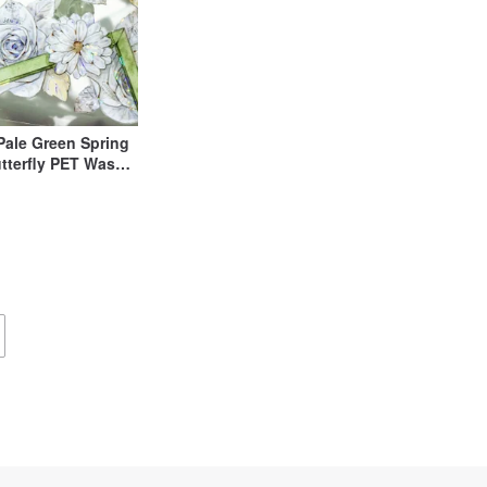
 Pale Green Spring
utterfly PET Washi
 Finish, 10m Roll