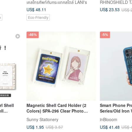
เคสโทรศัพท์กันกระแทกสไตล์ LANI's
RHINOSHIELD 
US$ 48.11
US$ 23.53
US$ 
e
Eco-Friendly
-46%
-5%
l Shell
Magnetic Shell Card Holder (2
Smart Phone Pr
ll
Colors) SPA-296 Clear Photo
Series/Old Iro
Frame Hard Card Sleeve for K-Pop
Frame/Mountain
Sunny Stationery
inBlooom
Fans Memorabilia
US$ 1.95
US$ 41.48
US$ 3.57
US$ 