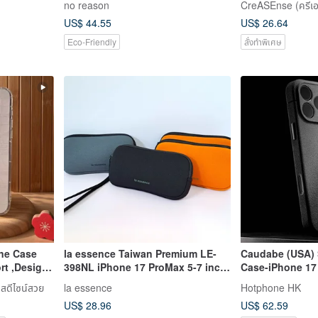
no reason
CreASEnse (ครีเอเ
US$ 44.55
US$ 26.64
Eco-Friendly
สั่งทำพิเศษ
ne Case
la essence Taiwan Premium LE-
Caudabe (USA)
rt ,Design
398NL iPhone 17 ProMax 5-7 inch
Case-iPhone 17
Phone Pouch
สดีไซน์สวย
la essence
Hotphone HK
US$ 28.96
US$ 62.59