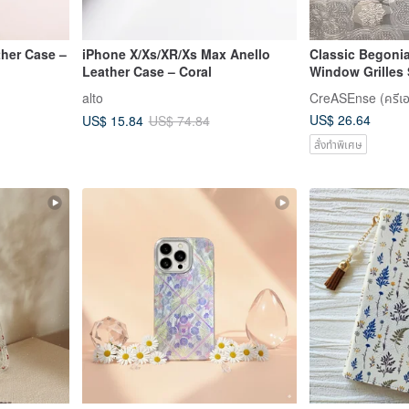
ther Case –
iPhone X/Xs/XR/Xs Max Anello
Classic Begonia
Leather Case – Coral
Window Grilles
Phone Case C
alto
CreASEnse (ครีเอเ
US$ 26.64
US$ 15.84
US$ 74.84
สั่งทำพิเศษ