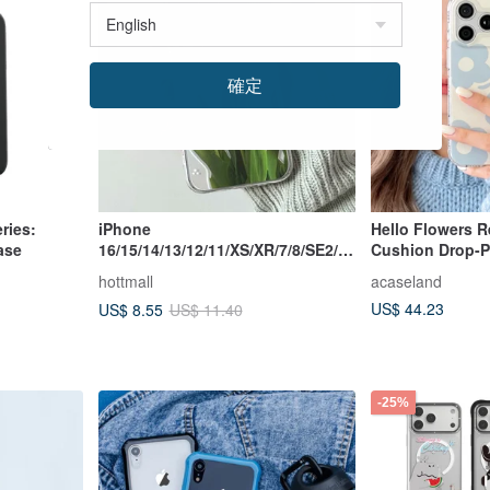
確定
ries:
iPhone
Hello Flowers R
ase
16/15/14/13/12/11/XS/XR/7/8/SE2/S
Cushion Drop-P
E3 Red tulip Transparent Phone
hottmall
acaseland
Case
US$ 44.23
US$ 8.55
US$ 11.40
-25%