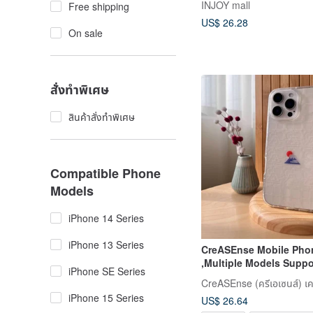
INJOY mall
Free shipping
US$ 26.28
On sale
สั่งทำพิเศษ
สินค้าสั่งทำพิเศษ
Compatible Phone
Models
iPhone 14 Series
iPhone 13 Series
CreASEnse Mobile Pho
,Multiple Models Suppo
iPhone SE Series
and Made in TAIWAN
CreASEnse (ครีเอเซนส์) เค
iPhone 15 Series
US$ 26.64