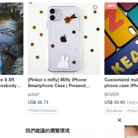
-30%
ne X XR
[Pinkoi x miffy] Miffy iPhone
Customized mult
rossbody
Smartphone Case | Pressed
phone case iPh
Flowers and Stars / Compatible
8Plus Huawei 
schaf*
BOVER
with Smartphone Straps
US$ 36.73
US$ 30.99
US$ 
Pinkoi Exclusive
สั่งทำพิเศษ
Pinkoi
-25%
我們建議的瀏覽環境