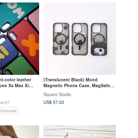
i-color leather
(Translucent Black) Mood
one Xs Max Xr
Magnetic Phone Case, MagSafe
Samsung
Compatible Version, Protective
Square Studio
Case for iPhone 16 17
US$ 57.02
44.27
 Exclusive