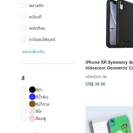
พลาสติก
หนังแท้
หนังเทียม
คาร์บอนไฟเบอร์
แสดงเพิ่มเติม
iPhone XR Symmetry Se
Iridescent Geometric C
otterbox-tw
สี
US$ 39.56
สีดำ
สีน้ำเงิน
สีนำ้ตาล
สีใส
สึชมพู