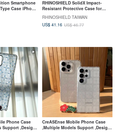
ition Smartphone
RHINOSHIELD SolidX Impact-
Type Case iPhone
Resistant Protective Case for
hone 11 Xperia 10
iPhone 17 Series
RHINOSHIELD TAIWAN
ndroid
US$ 41.16
US$ 46.77
ile Phone Case
CreASEnse Mobile Phone Case
s Support ,Design
,Multiple Models Support ,Design
AIWAN
and Made in TAIWAN