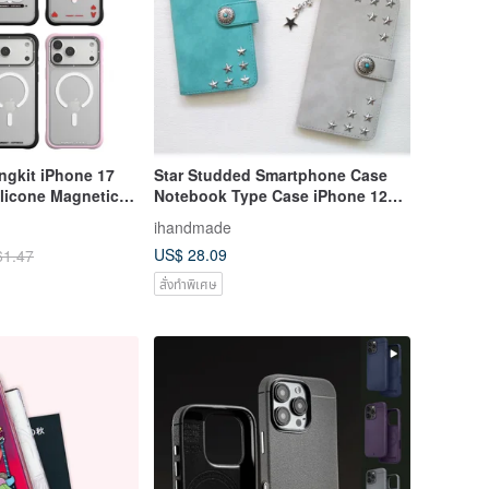
ngkit iPhone 17
Star Studded Smartphone Case
ilicone Magnetic
Notebook Type Case iPhone 12
XR iPhone 11 Xperia 10 IV Galaxy
ihandmade
S23 Android
US$ 28.09
61.47
สั่งทำพิเศษ