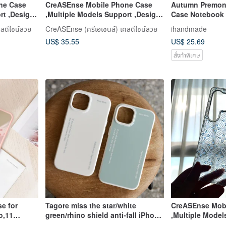
ne Case
CreASEnse Mobile Phone Case
Autumn Premon
rt ,Design
,Multiple Models Support ,Design
Case Notebook 
and Made in TAIWAN
12 iPhone XR iP
สดีไซน์สวย
CreASEnse (ครีเอเซนส์) เคสดีไซน์สวย
ihandmade
IV Galaxy S23 A
US$ 35.55
US$ 25.69
สั่งทำพิเศษ
e for
Tagore miss the star/white
CreASEnse Mob
o,11
green/rhino shield anti-fall iPhone
,Multiple Model
phone case
and Made in T