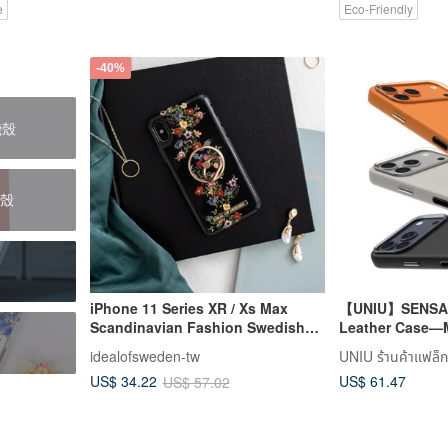
e
Eco-Friendly
-40%
機殼
護殼
iPhone 11 Series XR / Xs Max
【UNIU】SENSA 
Scandinavian Fashion Swedish
Leather Case—
Popular Mobile Phone Case -
17 Pro/Pro Max
idealofsweden-tw
UNIU ร้านค้าแฟล็ก
Black and Colorful
US$ 61.47
US$ 34.22
US$ 57.02