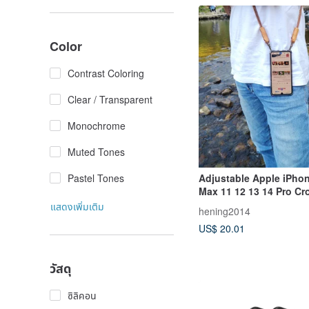
Color
Contrast Coloring
Clear / Transparent
Monochrome
Muted Tones
Pastel Tones
Adjustable Apple iPho
Max 11 12 13 14 Pro C
Case
แสดงเพิ่มเติม
hening2014
US$ 20.01
วัสดุ
ซิลิคอน