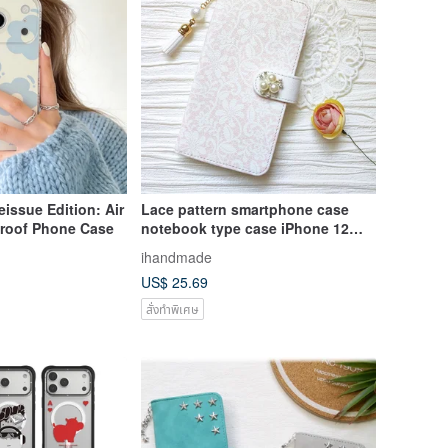
eissue Edition: Air
Lace pattern smartphone case
roof Phone Case
notebook type case iPhone 12
iPhone XR iPhone 11 Xperia 10 IV
ihandmade
Galaxy S23 Android
US$ 25.69
สั่งทำพิเศษ