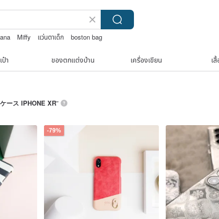
dana
Miffy
แว่นตาเด็ก
boston bag
เป๋า
ของตกแต่งบ้าน
เครื่องเขียน
เสื
ケース IPHONE XR
”
-79%