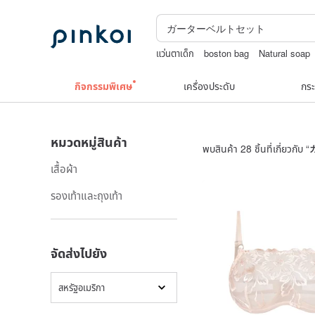
แว่นตาเด็ก
boston bag
Natural soap
japanese bandana
ต่างหูเปลือกหอย
กิจกรรมพิเศษ
เครื่องประดับ
กระ
หมวดหมู่สินค้า
พบสินค้า 28 ชิ้นที่เกี่ยวกับ “
เสื้อผ้า
รองเท้าและถุงเท้า
จัดส่งไปยัง
สหรัฐอเมริกา