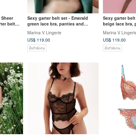
- Sheer
Sexy garter belt set - Emerald
Sexy garter belt
ter belt
green lace bra, panties and
beige lace bra,
suspender belt
suspender belt
Marina V Lingerie
Marina V Lingeri
US$ 119.00
US$ 119.00
สั่งทำพิเศษ
สั่งทำพิเศษ