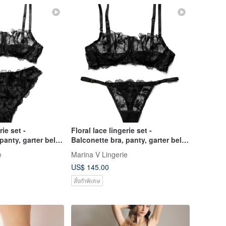
rie set -
Floral lace lingerie set -
panty, garter belt -
Balconette bra, panty, garter belt -
Lace underwear
e
Marina V Lingerie
US$ 145.00
สั่งทำพิเศษ