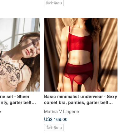
สั่งทำพิเศษ
rie set - Sheer
Basic minimalist underwear - Sexy
ty, garter belt
corset bra, panties, garter belt
lingerie set
e
Marina V Lingerie
US$ 169.00
สั่งทำพิเศษ