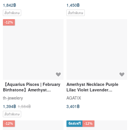
1,842฿
1,450฿
สั่งทำพิเศษ
สั่งทำพิเศษ
-12%
【Aquarius Pisces | February
Amethyst Necklace Purple
Birthstone】Amethyst
Lilac Violet Lavender
Teardrop Silver-Plated
Gemstone Pendant Necklace
th-jewelery
AGATIX
Necklace | Honest Love &
Jewelry
1,394฿
1,584฿
3,401฿
Social Gatherings
สั่งทำพิเศษ
-12%
จัดส่งฟรี
-12%