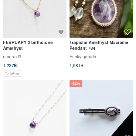
FEBRUARY 2 birthstone
Trapiche Amethyst Macrame
Amethyst
Pendant 784
emerald3
Funky garuda
1,237฿
1,981฿
สั่งทำพิเศษ
-12%