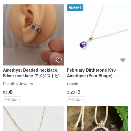
จัดส่งฟรี
Amethyst Beaded necklace,
February Birthstone K10
Silver necklace アメジストビー
Amethyst (Pear Shape)
ズネックレス、シルバーネック
Necklace Charm
Pilantha Jewelry
raspia
レス
~BOURGEON~ (You can
850฿
3,297฿
purchase a chain set)
สั่งทำพิเศษ
สั่งทำพิเศษ