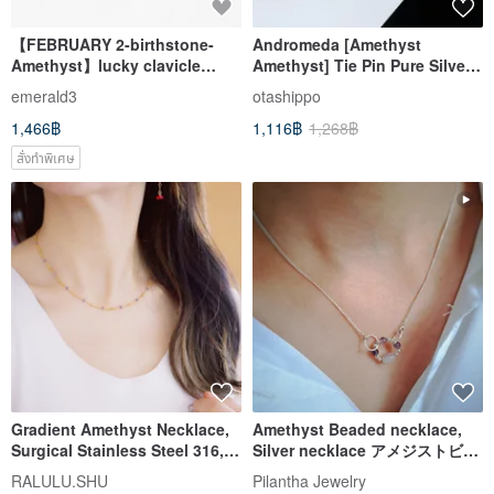
【FEBRUARY 2-birthstone-
Andromeda [Amethyst
Amethyst】lucky clavicle
Amethyst] Tie Pin Pure Silver
silver necklace (adjustable)
Foil Flyer Cloisonne
emerald3
otashippo
1,466฿
1,116฿
1,268฿
สั่งทำพิเศษ
Gradient Amethyst Necklace,
Amethyst Beaded necklace,
Surgical Stainless Steel 316,
Silver necklace アメジストビー
Ideal for Layering, February
ズネックレス、シルバーネック
RALULU.SHU
Pilantha Jewelry
Birthstone
レス