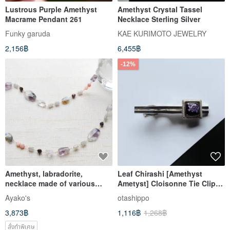
Lustrous Purple Amethyst
Amethyst Crystal Tassel
Macrame Pendant 261
Necklace Sterling Silver
Funky garuda
KAE KURIMOTO JEWELRY
2,156฿
6,455฿
-12%
Amethyst, labradorite,
Leaf Chirashi [Amethyst
necklace made of various
Ametyst] Cloisonne Tie Clip
Stone 14kgf
Pure Silver Leaf Leaf
Ayako's
otashippo
Cloisonne
3,873฿
1,116฿
1,268฿
สั่งทำพิเศษ