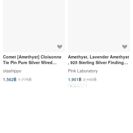
Comet [Amethyst] Cloisonne
Amethyst, Lavender Amethyst
Tie Pin Pure Silver Wired
, 925 Sterling Silver Findings
Cloisonne
Necklace
otashippo
Pink Laboratory
1,562฿
1,775฿
1,901฿
2,160฿
สั่งทำพิเศษ
-12%