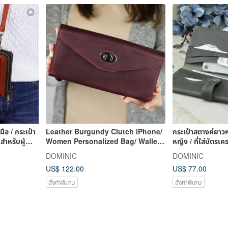
ือ / กระเป๋า
Leather Burgundy Clutch iPhone/
กระเป๋าสตางค์ยาวห
ำหรับผู้
Women Personalized Bag/ Wallet
หญิง / ที่ใส่บัตรเค
With Card Slots
คลัตช์หน
DOMINIC
DOMINIC
US$ 122.00
US$ 77.00
สั่งทำพิเศษ
สั่งทำพิเศษ