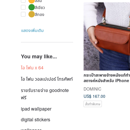
สีส้ม
สีเขียว
สีทอง
แสดงเพิ่มเติม
You may like...
ไอ โฟน x 64
กระเป๋าสะพายข้างหนังแท้ทำม
ไอ โฟน วอลเปเปอร์ โทรศัพท์
สตางค์หนังสำหรับ iPhone ส
หญิง
DOMINIC
รายรับรายจ่าย goodnote
US$ 167.00
ฟรี
สั่งทำพิเศษ
ipad wallpaper
digital stickers