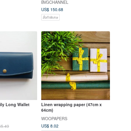
BVGCHANNEL
US$ 150.68
สั่งทำพิเศษ
ily Long Wallet
Linen wrapping paper (47cm x
64cm)
WOOPAPERS
US$ 8.02
65.49