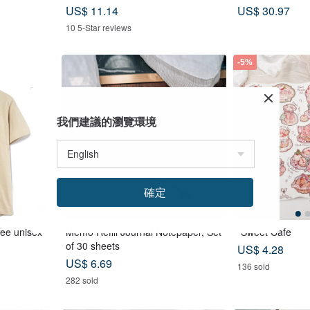
eansing for Face, Body & Hands
ags x Double Tea
US$ 11.14
US$ 30.97
Tea Biscuits - L
10 5-Star reviews
-5%
我們建議的瀏覽環境
確定
fee unisex
Memo Refill Journal Notepaper, Set
*Sweet Cafe
of 30 sheets
US$ 4.28
US$ 6.69
136 sold
282 sold