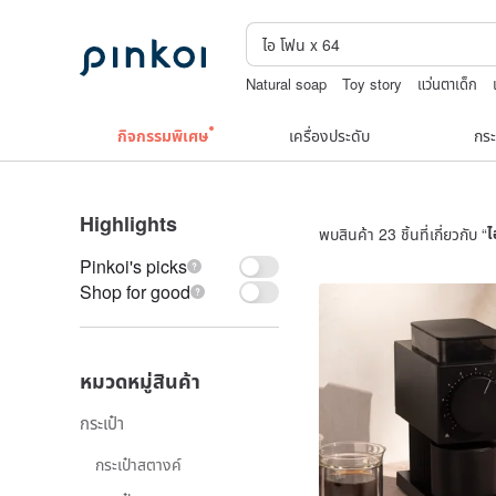
Natural soap
Toy story
แว่นตาเด็ก
สร้อยคอทองคำวินเทจ￼
ถักกระเป๋าโครเชต
กิจกรรมพิเศษ
เครื่องประดับ
กระ
Highlights
พบสินค้า 23 ชิ้นที่เกี่ยวกับ “
ไ
Pinkoi's picks
Shop for good
หมวดหมู่สินค้า
กระเป๋า
กระเป๋าสตางค์