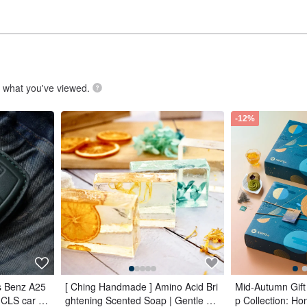
.
what you've viewed.
-12%
s Benz A25
[ Ching Handmade ] Amino Acid Bri
Mid-Autumn Gift
CLS car ke
ghtening Scented Soap | Gentle Cl
p Collection: H