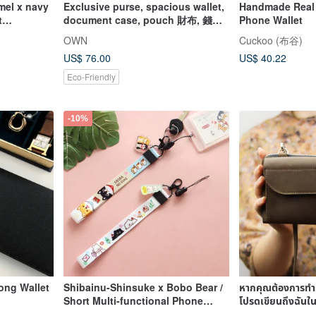
mel x navy
Exclusive purse, spacious wallet,
Handmade Real
t
document case, pouch 財布, 錢包,
Phone Wallet
 FPW-
零錢包, 新包
OWN
Cuckoo (布谷)
US$ 76.00
US$ 40.22
Eco-Friendly
-10%
ong Wallet
Shibainu-Shinsuke x Bobo Bear /
หากคุณต้องการทำ
Short Multi-functional Phone
โปรดเขียนถึงฉันใ
Lanyard (4 Images) SK-64
เราจะหารือรายละเ