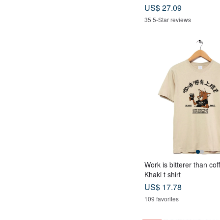
y leather case
US$ 27.09
35 5-Star reviews
Work is bitterer than cof
Khaki t shirt
US$ 17.78
109 favorites