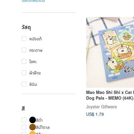
แสดงเพิ่มเติม
วัสดุ
หนังแท้
กระดาษ
โลหะ
ผ้าฝ้าย
ลินิน
Mao Mao Shi Shi x Cat 
Dog Pals - MEMO (64K)
Sticky Notes
Joystar Giftware
สี
US$ 1.79
สีดำ
สีนำ้ตาล