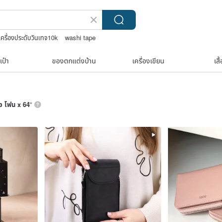
เครื่องประดับวินเทจ10k
washi tape
์ลายต่างๆ
กระเป๋าปิ๊กแป๊กญี่ปุ่น
เป๋า
ของตกแต่งบ้าน
เครื่องเขียน
เสื
อ โฟน x 64
”