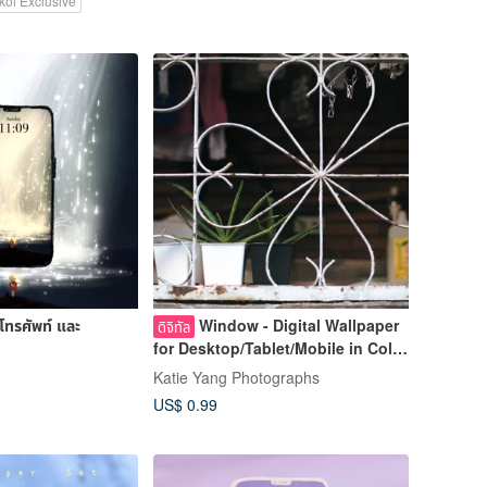
koi Exclusive
โทรศัพท์ และ
Window - Digital Wallpaper
ดิจิทัล
for Desktop/Tablet/Mobile in Color
and B&W
Katie Yang Photographs
US$ 0.99