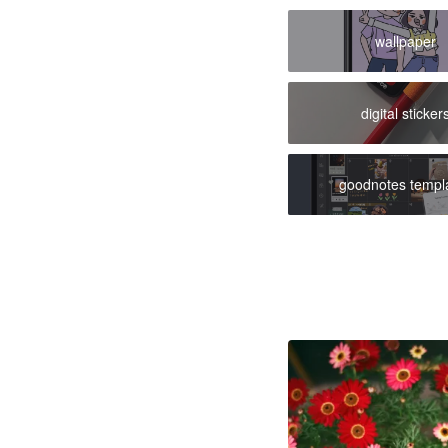
wallpaper
digital sticker
goodnotes templ