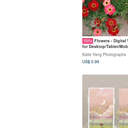
Flowers - Digital
ดิจิทัล
for Desktop/Tablet/Mobi
and B&W
Katie Yang Photographs
US$ 0.99