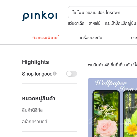
แว่นตาเด็ก
ชาผลไม้
กระเป๋าปิ๊กแป๊กญี่ปุ่น
สร้อยคอทองคำวินเทจ￼
boston bag
n
กิจกรรมพิเศษ
เครื่องประดับ
กระ
Highlights
พบสินค้า 48 ชิ้นที่เกี่ยวกับ “
ไ
Shop for good
หมวดหมู่สินค้า
สินค้าดิจิทัล
อิเล็กทรอนิกส์