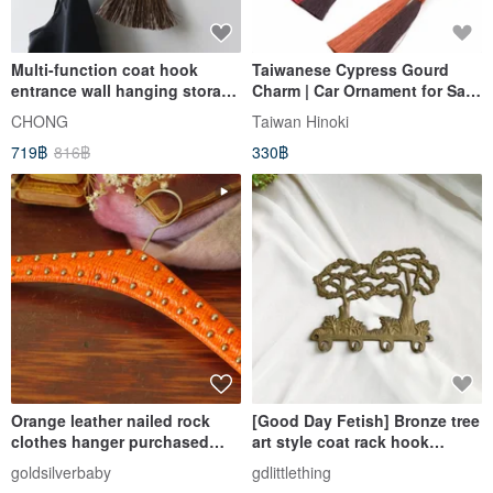
Multi-function coat hook
Taiwanese Cypress Gourd
entrance wall hanging storage
Charm | Car Ornament for Safe
black walnut + brass beauty
Travels, Openable for
CHONG
Taiwan Hinoki
Essential Oil Diffusion
719฿
816฿
330฿
Orange leather nailed rock
[Good Day Fetish] Bronze tree
clothes hanger purchased
art style coat rack hook
from Belgium
brought back from Germany
goldsilverbaby
gdlittlething