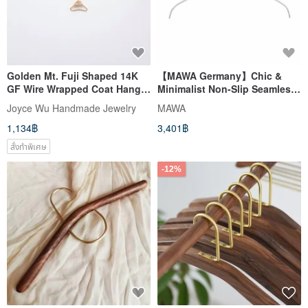
Golden Mt. Fuji Shaped 14K
【MAWA Germany】Chic &
GF Wire Wrapped Coat Hanger
Minimalist Non-Slip Seamless
Pendant Dainty Necklace
Hanger 42cm (Fashion White,
Joyce Wu Handmade Jewelry
MAWA
Gold Hook / Set of 20)
1,134฿
3,401฿
สั่งทำพิเศษ
-12%