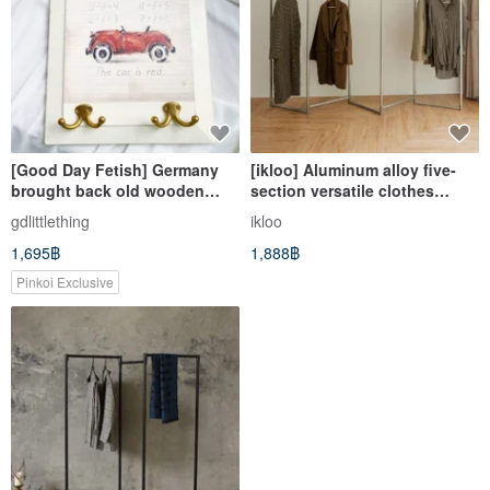
[Good Day Fetish] Germany
[ikloo] Aluminum alloy five-
brought back old wooden
section versatile clothes
frame painting bronze simple
hanger-golden heightened
gdlittlething
ikloo
style coat rack hanger hook
and widened version
1,695฿
1,888฿
Pinkoi Exclusive