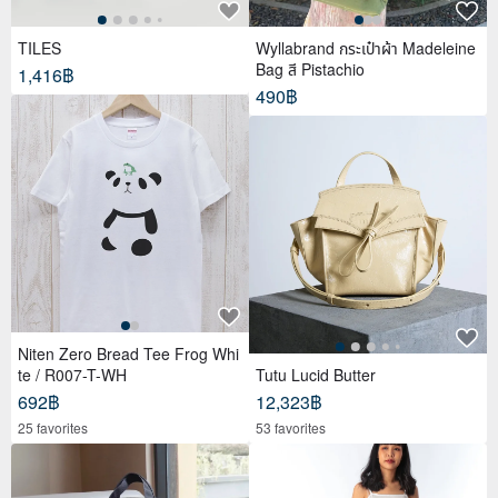
TILES
Wyllabrand กระเป๋าผ้า Madeleine
Bag สี Pistachio
1,416฿
490฿
Niten Zero Bread Tee Frog Whi
te / R007-T-WH
Tutu Lucid Butter
692฿
12,323฿
25 favorites
53 favorites