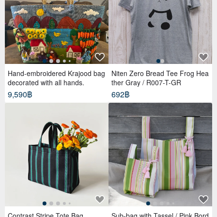
Hand-embroidered Krajood bag
Niten Zero Bread Tee Frog Hea
decorated with all hands.
ther Gray / R007-T-GR
9,590฿
692฿
Contrast Stripe Tote Bag
Sub-bag with Tassel / Pink Bord