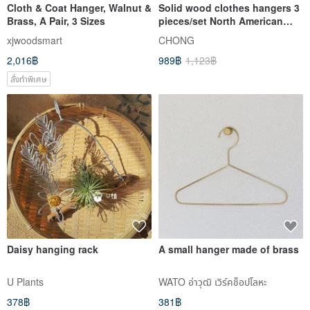
Cloth & Coat Hanger, Walnut &
Solid wood clothes hangers 3
Brass, A Pair, 3 Sizes
pieces/set North American
black walnut + brass beauty
xjwoodsmart
CHONG
2,016฿
989฿
1,123฿
สั่งทำพิเศษ
Daisy hanging rack
A small hanger made of brass
U Plants
WATO อ่าวุฒิ เวิร์คช็อปโลหะ
378฿
381฿