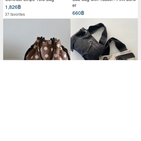
er
1,826฿
660฿
37 favorites
กระเป๋าโท้ทผ้าก้างปลาทวีตไซส์ S (รุ่น
Linen Dot Marine Bag Marron B
ลิมิเต็ด Pom-Pom)
rown
2,902฿
2,801฿
32 favorites