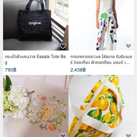
กระเป๋าผ้าแคนวาส Essala Tote Ba
กางเกงทรงชาวเล ใส่สบาย รับซัมเมอ
g
ร์ ท่องเที่ยว ผ้าคอตต้อน แฮนด์ เพ้น
ท์
790฿
2,438฿