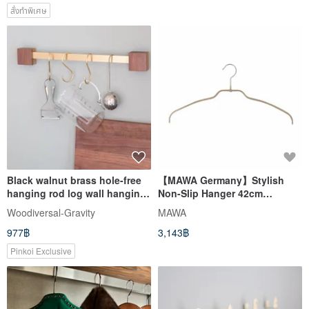
สั่งทำพิเศษ
Black walnut brass hole-free
【MAWA Germany】Stylish
hanging rod log wall hanging
Non-Slip Hanger 42cm
storage set Christmas gift
(Fashion Gold / Set of 20)
Woodiversal-Gravity
MAWA
977฿
3,143฿
Pinkoi Exclusive