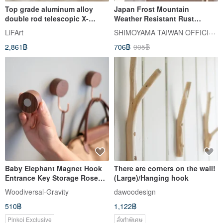
Top grade aluminum alloy
Japan Frost Mountain
double rod telescopic X-
Weather Resistant Rust
shaped clothes drying rack -
Resistant Space Aluminum
SHIMOYAMA TAIWAN OFFICIAL | ตัวแทนจำหน่ายอย่างเป็นทางการในไต้หวัน
LiFArt
2.5M (new upgrade)
Metal Hanger - 12pcs
2,861฿
706฿
905฿
Baby Elephant Magnet Hook
There are corners on the wall!
Entrance Key Storage Rose
(Large)/Hanging hook
Gold Mother's Day Gift
Woodiversal-Gravity
dawoodesign
Christmas Gift
510฿
1,122฿
Pinkoi Exclusive
สั่งทำพิเศษ