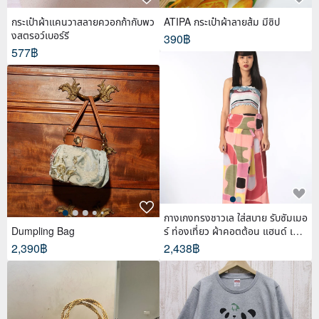
กระเป๋าผ้าแคนวาสลายควอกก้ากับพว
ATIPA กระเป๋าผ้าลายส้ม มีซิป
งสตรอว์เบอร์รี
390฿
577฿
กางเกงทรงชาวเล ใส่สบาย รับซัมเมอ
Dumpling Bag
ร์ ท่องเที่ยว ผ้าคอตต้อน แฮนด์ เพ้น
ท์
2,390฿
2,438฿