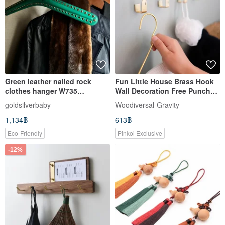
Green leather nailed rock
Fun Little House Brass Hook
clothes hanger W735
Wall Decoration Free Punch
purchased in Belgium
Multiple Piece Into Mother's
goldsilverbaby
Woodiversal-Gravity
Day Gift Christmas Gift
1,134฿
613฿
Eco-Friendly
Pinkoi Exclusive
-12%