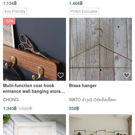
1,134฿
1,466฿
Eco-Friendly
Pinkoi Exclusive
-12%
Multi-function coat hook
Brass hanger
entrance wall hanging storage
black walnut + brass beauty
CHONG
WATO อ่าวุฒิ เวิร์คช็อปโลหะ
1,340฿
1,522฿
558฿