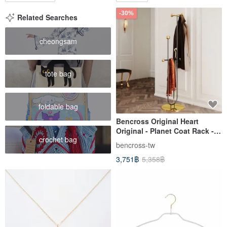
-30%
Related Searches
cheongsam
tote bag
foldable bag
Bencross Original Heart
Original - Planet Coat Rack -
crochet bag
Black
bencross-tw
3,751฿
5,358฿