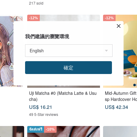
217 sold
-12%
-12%
我們建議的瀏覽環境
確定
Uji Matcha #0 (Matcha Latte & Usu
Mid-Autumn Gift
cha)
sp Hardcover H
ags x Tea Cakes
US$ 16.21
US$ 42.34
lue
49 5-Star reviews
จัดส่งฟรี
-10%