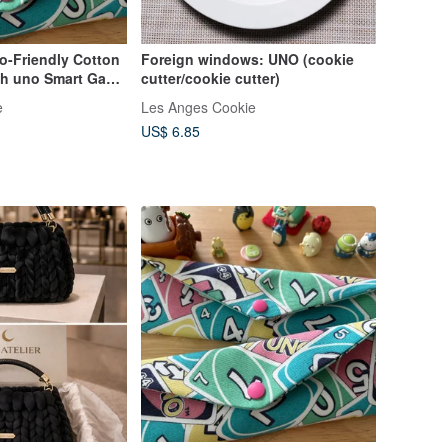
co-Friendly Cotton
Foreign windows: UNO (cookie
ch uno Smart Game
cutter/cookie cutter)
esign Noble Cat
e
Les Anges Cookie
 Fun
US$ 6.85