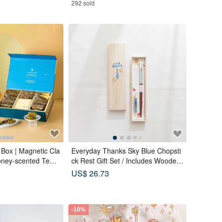
292 sold
 Box | Magnetic Cla
Everyday Thanks Sky Blue Chopsti
oney-scented Tea B
ck Rest Gift Set / Includes Wooden
 (18 pcs) - Lunar B
Box
US$ 26.73
-10%