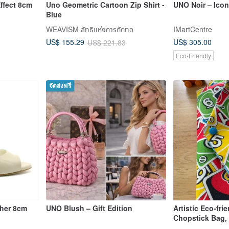
ffect 8cm
Uno Geometric Cartoon Zip Shirt -
UNO Noir – Icon
Blue
WEAVISM ลัทธิแห่งการถักทอ
IMartCentre
US$ 305.00
US$ 155.29
US$ 221.83
Eco-Friendly
จัดส่งฟรี
her 8cm
UNO Blush – Gift Edition
Artistic Eco-fri
Chopstick Bag, 
Cards, Noble Ca