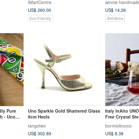
IMartCentre
winnie handmad
Passion Red, F
US$ 260.00
US$ 14.26
Eco-Friendly
สั่งทำพิเศษ
dly Pure
Uno Sparkle Gold Shattered Glass
Italy InAlto UN
h - Uno
9cm Heels
Free Crystal St
ards, Noble
Cup 340ml/450m
tangotwo
bormiolirocco
sionate
US$ 302.89
US$ 8.38