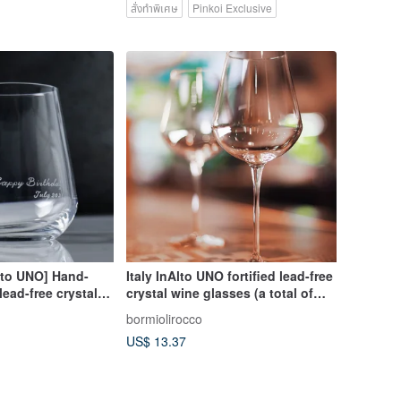
สั่งทำพิเศษ
Pinkoi Exclusive
Alto UNO] Hand-
Italy InAlto UNO fortified lead-free
lead-free crystal
crystal wine glasses (a total of
customized
five)
bormiolirocco
US$ 13.37