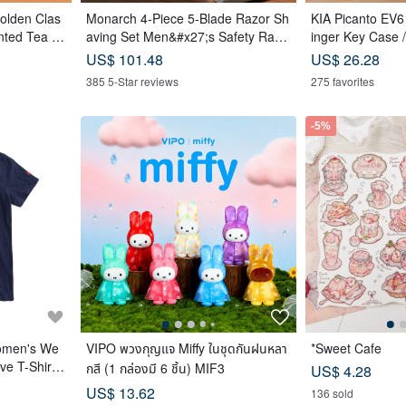
Golden Clas
Monarch 4-Piece 5-Blade Razor Sh
KIA Picanto EV6
nted Tea B
aving Set Men&#x27;s Safety Razo
inger Key Case 
astry x 12
r Grooming Gift
US$ 101.48
US$ 26.28
e
385 5-Star reviews
275 favorites
-5%
omen's We
VIPO พวงกุญแจ Miffy ในชุดกันฝนหลา
*Sweet Cafe
ve T-Shirt
กสี (1 กล่องมี 6 ชิ้น) MIF3
US$ 4.28
rtSleeve
US$ 13.62
136 sold