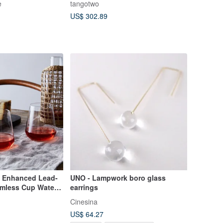
e
tangotwo
un
US$ 302.89
O Enhanced Lead-
UNO - Lampwork boro glass
emless Cup Water
earrings
l
Cinesina
US$ 64.27