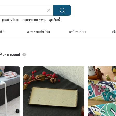
jewelry box
squareline 包包
ชุดว่ายน้ำ
เป๋า
ของตกแต่งบ้าน
เครื่องเขียน
เสื
พ่ uno ของแท้
”