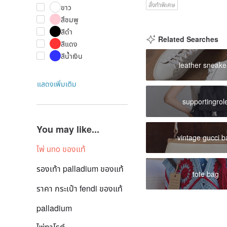
สั่งทำพิเศษ
ขาว
สึชมพู
สีดำ
Related Searches
สีแดง
สีน้ำเงิน
leather sneake
แสดงเพิ่มเติม
supportingrol
You may like...
vintage gucci 
ไพ่ uno ของแท้
รองเท้า palladium ของแท้
tote bag
ราคา กระเป๋า fendi ของแท้
palladium
ไพ่ทาโรต์