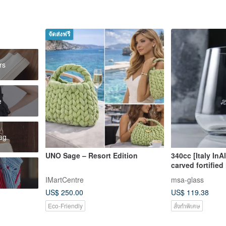
จัดส่งฟรี
rs
e
bag
UNO Sage – Resort Edition
340cc [Italy In
carved fortified 
whiskey glass 
IMartCentre
msa-glass
US$ 250.00
US$ 119.38
Eco-Friendly
สั่งทำพิเศษ