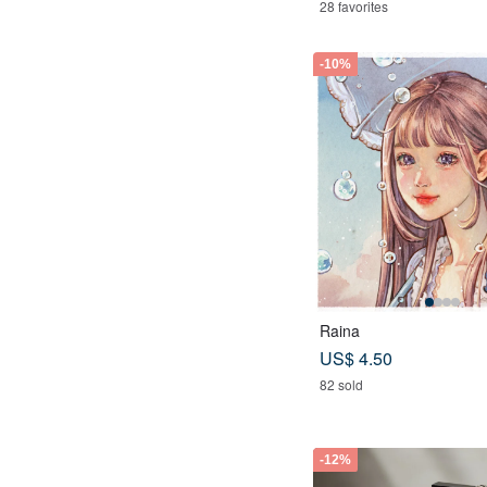
28 favorites
-10%
Raina
US$ 4.50
82 sold
-12%