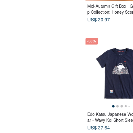
Mid-Autumn Gift Box | 
p Collection: Honey Sce
ags x Double Tea Yolk P
US$ 30.97
Tea Biscuits - Lunar Blu
-50%
Edo Katsu Japanese W
ar - Wavy Koi Short Slee
(Navy Blue) #Tops #Sho
US$ 37.64