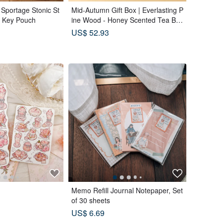
 Sportage Stonic St
Mid-Autumn Gift Box | Everlasting P
/ Key Pouch
ine Wood - Honey Scented Tea Ba
gs x Double Tea Custard Mooncak
US$ 52.93
es x Tea Pastries (18 pcs) - Azure
Moon
Memo Refill Journal Notepaper, Set
of 30 sheets
US$ 6.69