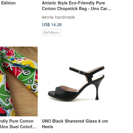
 Edition
Artistic Style Eco-Friendly Pure
Cotton Chopstick Bag - Uno Card
Game Colorful Cards, Elegant Cat,
winnie handmade
Linen Blend, Tender Pink, Fun
US$ 14.26
สั่งทำพิเศษ
endly Pure Cotton
UNO Black Shattered Glass 8 cm
Uno Duel Colorful
Heels
t, Cotton Linen,