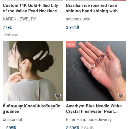
Custom 14K Gold-Filled Lily
Brazilian ice rose red rose
of the Valley Pearl Necklace
shining hand shining with
14KGF
golden twisted Wax natural
KAREN JEWELRY
setomastudio
white freshwater pearl
779฿
2,941฿
สั่งทำพิเศษ
-5%
กิ๊บติดผมลูกไม้ดอกไม้ประดับลูกปัด
Amethyst Blue Needle White
ฐานสีทอง
Crystal Freshwater Pearl
Gradient Fluorite Dragon
brisabridal
Fitter Handmade Jewelry
Turtle Brass Bracelet Custom
1,695฿
2,698฿
2,840฿
Gift