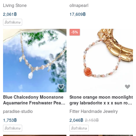
Living Stone
olinapearl
2,061฿
17,609฿
สั่งทำพิเศษ
-5%
Blue Chalcedony Moonstone
Stone orange moon moonlight
Aquamarine Freshwater Pearl
gray labradorite x x x sun rose
14K Gold-Filled Necklace
freshwater pearl bracelet
paradise-studio
Fitter Handmade Jewelry
Bronze
1,753฿
2,046฿
2,153฿
สั่งทำพิเศษ
สั่งทำพิเศษ