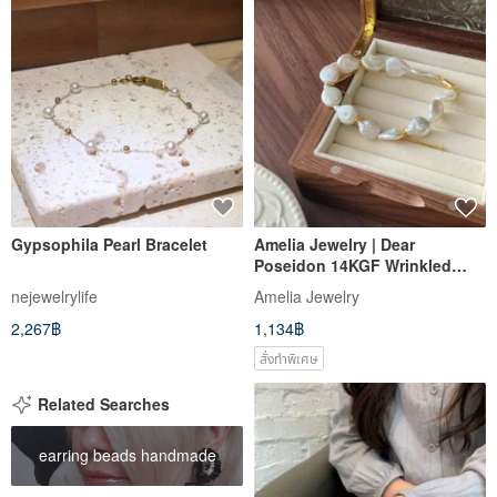
Gypsophila Pearl Bracelet
Amelia Jewelry | Dear
Poseidon 14KGF Wrinkled
Baroque Pearl Bracelet
nejewelrylife
Amelia Jewelry
2,267฿
1,134฿
สั่งทำพิเศษ
Related Searches
earring beads handmade