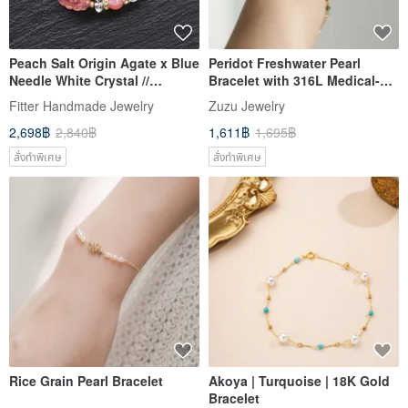
Peach Salt Origin Agate x Blue
Peridot Freshwater Pearl
Needle White Crystal //
Bracelet with 316L Medical-
Freshwater Pearls // Graded
Grade Stainless Steel Plated
Fitter Handmade Jewelry
Zuzu Jewelry
Fluorite Dragon Turtle Brass
in 18K Gold
2,698฿
2,840฿
1,611฿
1,695฿
Bracelet
สั่งทำพิเศษ
สั่งทำพิเศษ
Rice Grain Pearl Bracelet
Akoya | Turquoise | 18K Gold
Bracelet