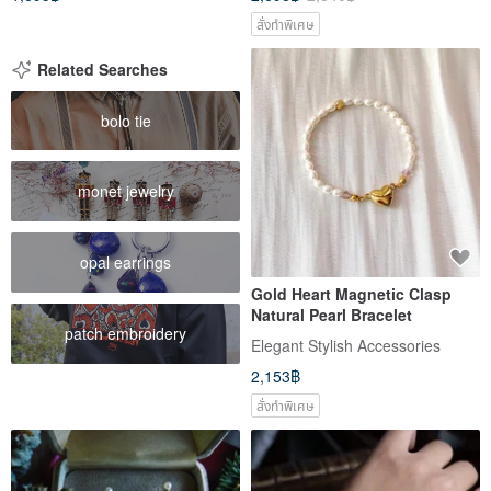
สั่งทำพิเศษ
Related Searches
bolo tie
monet jewelry
opal earrings
Gold Heart Magnetic Clasp
Natural Pearl Bracelet
patch embroidery
Elegant Stylish Accessories
2,153฿
สั่งทำพิเศษ