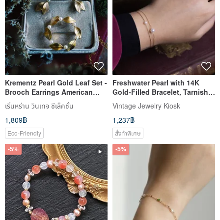
Krementz Pearl Gold Leaf Set -
Freshwater Pearl with 14K
Brooch Earrings American
Gold-Filled Bracelet, Tarnish-
Antique Jewelry Vintage
Resistant Pearl Bracelet,
เริ่นหร่าน วินเทจ ซีเล็คชั่น
Vintage Jewelry Kiosk
Custom Piece, Customized
1,809฿
1,237฿
Bracelet
Eco-Friendly
สั่งทำพิเศษ
-5%
-5%