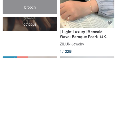
brooch
octopus
│Light Luxury│Mermaid
Wave• Baroque Pearl• 14K
Gold Note• 14kgf
ZILUN Jewelry
1,122฿
จัดส่งฟรี
-15%
แหวนไข่มุกน้ำจืดสีชมพู 6-7 มม.
[Bracelet] 14K Gold-Filled